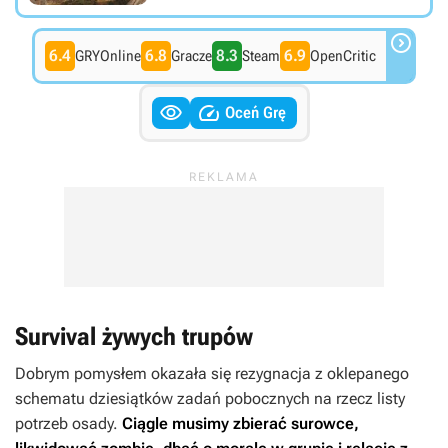

6.4
6.8
8.3
6.9
GRYOnline
Gracze
Steam
OpenCritic


Oceń Grę
Survival żywych trupów
Dobrym pomysłem okazała się rezygnacja z oklepanego
schematu dziesiątków zadań pobocznych na rzecz listy
potrzeb osady.
Ciągle musimy zbierać surowce,