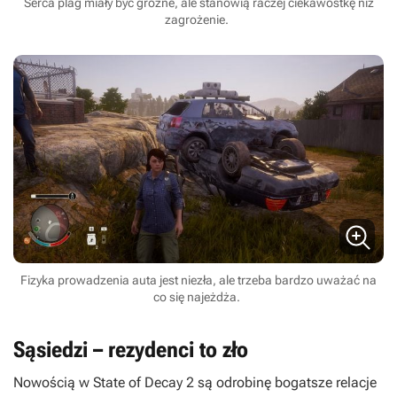
Serca plag miały być groźne, ale stanowią raczej ciekawostkę niż
zagrożenie.
Fizyka prowadzenia auta jest niezła, ale trzeba bardzo uważać na
co się najeżdża.
Sąsiedzi – rezydenci to zło
Nowością w
State of Decay 2
są odrobinę bogatsze relacje