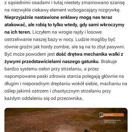
z sąsiednimi osadami i tutaj niestety zmarnowano szansę
na niezwykle ciekawy element wzbogacający rozgrywkę.
Nieprzyjaźnie nastawione enklawy mogą nas teraz
atakować, ale robią to tylko wtedy, gdy sami wkroczymy
na ich teren.
Liczyłem na wrogie rajdy i losowe
ostrzeliwanie naszej bazy w nocy. Ludzie mogliby być
równie groźni jak hordy zombie, ale są na to zbyt pasywni.
Być może powodem jest
dość drętwa mechanika walki z
żywymi przedstawicielami naszego gatunku
. Brakuje
bardzo systemu osłon przy strzelaniu, a przez
napompowane paski zdrowia starcia polegają głównie na
długim i nieporadnym dreptaniu wokół siebie, machaniu na
oślep jakimś ostrzem i chaotycznym strzelaniu przy
każdym oddaleniu się od przeciwnika.