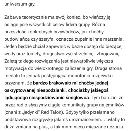
uniwersum gry.
Zabawa teoretycznie ma swój koniec, bo wieńczy ją
osiągnięcie wszystkich celów lidera grupy. Różna
przeszłość konkretnych przywódców, jak choćby
budowlańca czy szeryfa, oznacza zupełnie inne marzenia.
Jeden będzie chciał zapewnić w bazie dostęp do bieżącej
wody oraz toalety, drugi stworzyć strzelnicę i zbrojownię.
Zaletą takiego rozwiązania jest niewątpliwie większa
motywacja do wielokrotnego zaliczenia gry. Druga strona
medalu to jednak postępująca monotonia rozgrywki i
przyznam, że
bardzo brakowało mi choćby jednej
oskryptowanej niespodzianki, chociażby jakiegoś
lądującego niespodziewanie śmigłowca
. Tym bardziej że
przez radio słyszymy ciągle komunikaty grupy najemników
(znani z „jedynki” Red Talon). Gdyby tylko przełamano
podstawową rozgrywkę jakimś urozmaiceniem... byłaby to
duża zmiana na plus, a tak mam nieco mieszane uczucia.