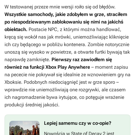
W testowanej przeze mnie wersji roiło się od błędów.
Wszystkie samochody, jakie zdobyłem w grze, straciłem
po niespodziewanym zablokowaniu się nimi na jakichś
obiektach.
Postacie NPC, z którymi można handlować,
kręcą się wokół nas jak mrówki, uniemożliwiając kliknięcie
ich czy będącego w pobliżu kontenera. Zombie notorycznie
unoszą się wysoko w powietrze, a otwarte furtki bywają tak
naprawdę zamknięte.
Pierwszy raz zawiodłem się
również na funkcji Xbox Play Anywhere
– moment zapisu
na pececie nie pokrywał się idealnie ze wznowieniem gry na
Xboksie. Podobnych niedociągnięć jest w grze sporo –
wprawdzie nie uniemożliwiają one rozgrywki, ale czasem
ich nagromadzenie bywa irytujące, co potęguje wrażenie
produkcji średniej jakości.
Lepiej samemu czy w co-opie?
Nowością w
State of Decay 2
jest