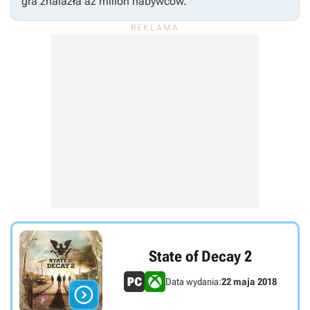
gra znalazła aż milion nabywców.
State of Decay 2
Data wydania:
22 maja 2018
