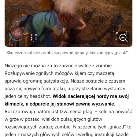
Skuteczne zabicie zombiaka powoduje satysfakcjonujący „plask”.
Niczego nie można za to zarzucić walce z zombie.
Rozłupywanie zgniłych mózgów kijem czy maczetą
sprawia ogromną satysfakcję. Nasze postacie z czasem
uczą się nowych form ataku, a przy strzelaniu wystarczy
jeden celny headshot.
Widok nacierającej hordy ma swój
klimacik, a odparcie jej stanowi pewne wyzwanie.
Rozczarowują natomiast tzw
.
serca plagi – kolejna nowość
w grze w postaci wielkich pulsujących glutów
rozsiewających zarazę zombie.
Niszczenie tych „gniazd” to
jeden z naszych głównych celów i według instrukcji każde