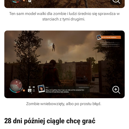
Ten sam model walki dla zombie i ludzi średnio się sprawdza w
starciach z tymi drugimi.
Zombie wniebowzięty, albo po prostu błąd.
28 dni później ciągle chcę grać