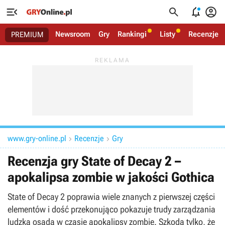




Newsroom
Gry
Rankingi
Listy
Recenzje
PREMIUM
www.gry-online.pl
Recenzje
Gry


Recenzja gry State of Decay 2 –
apokalipsa zombie w jakości Gothica
State of Decay 2 poprawia wiele znanych z pierwszej części
elementów i dość przekonująco pokazuje trudy zarządzania
ludzką osadą w czasie apokalipsy zombie. Szkoda tylko, że