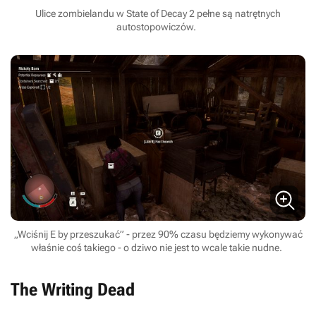
Ulice zombielandu w State of Decay 2 pełne są natrętnych
autostopowiczów.
„Wciśnij E by przeszukać” - przez 90% czasu będziemy wykonywać
właśnie coś takiego - o dziwo nie jest to wcale takie nudne.
The Writing Dead