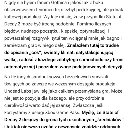
Nigdy nie byłem fanem
Gothica
i jakoś tak z boku
obserwowałem fenomen tej niezbyt perfekcyjnej, ale jednak
kultowej produkcji. Wydaje mi się, że w przypadku
State of
Decay 2
może być trochę podobnie. Pomimo licznych
błędów, nudnego początku, kiepskiej optymalizacji i
powtarzalnej rozgrywki tytuł ten wciągnął mnie jak bagno i
zamierzam grać w niego dalej.
Znalazłem tutaj to trudne
do opisania „coś”, świetny klimat, satysfakcjonującą
walkę, radość z każdego zdobytego samochodu czy broni
automatycznej i poczułem wagę podejmowanych decyzji.
Na tle innych sandboksowych bezcelowych survivali
tkwiących od zawsze we wczesnym dostępie produkcja
Undead Labs jawi się jako całkiem przemyślana gra. Może
nie jest to pozycja dla każdego, ale przy odrobinie
cierpliwości warto dać jej szansę. Zwłaszcza jeśli
korzystamy z usługi Xbox Game Pass.
Myślę, że
State of
Decay 2
dołączy do grona tych ukochanych „średniaków”
i tak jak pierwsza część z pewnością znajdzie oddanych