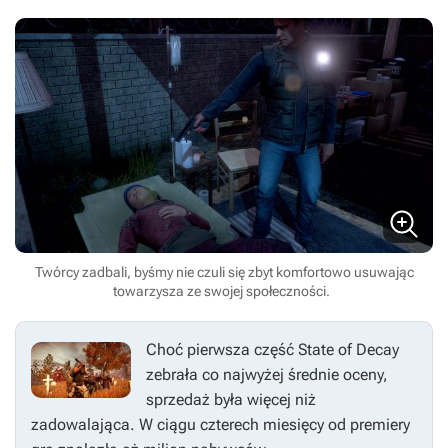
Twórcy zadbali, byśmy nie czuli się zbyt komfortowo usuwając
towarzysza ze swojej społeczności.
Choć pierwsza część
State of Decay
zebrała co najwyżej średnie oceny,
sprzedaż była więcej niż
zadowalająca. W ciągu czterech miesięcy od premiery