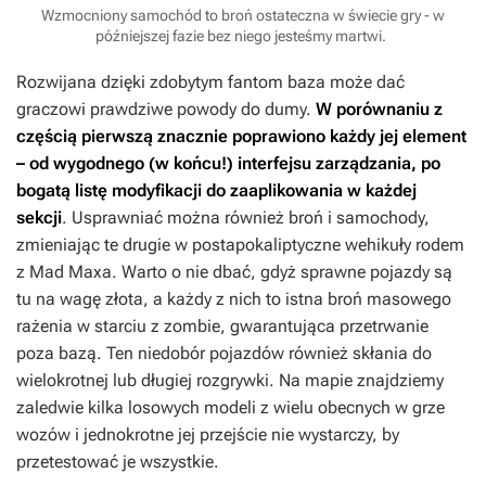
Wzmocniony samochód to broń ostateczna w świecie gry - w
późniejszej fazie bez niego jesteśmy martwi.
Rozwijana dzięki zdobytym fantom baza może dać
graczowi prawdziwe powody do dumy.
W porównaniu z
częścią pierwszą znacznie poprawiono każdy jej element
– od wygodnego (w końcu!) interfejsu zarządzania, po
bogatą listę modyfikacji do zaaplikowania w każdej
sekcji
. Usprawniać można również broń i samochody,
zmieniając te drugie w postapokaliptyczne wehikuły rodem
z
Mad Maxa
. Warto o nie dbać, gdyż sprawne pojazdy są
tu na wagę złota, a każdy z nich to istna broń masowego
rażenia w starciu z zombie, gwarantująca przetrwanie
poza bazą. Ten niedobór pojazdów również skłania do
wielokrotnej lub długiej rozgrywki. Na mapie znajdziemy
zaledwie kilka losowych modeli z wielu obecnych w grze
wozów i jednokrotne jej przejście nie wystarczy, by
przetestować je wszystkie.