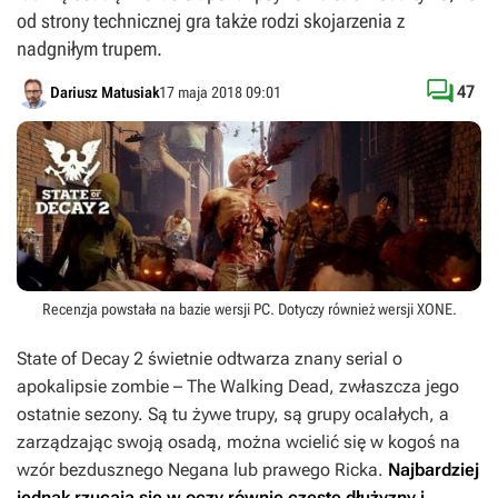
od strony technicznej gra także rodzi skojarzenia z
nadgniłym trupem.

47
Dariusz Matusiak
17 maja 2018 09:01
Recenzja powstała na bazie wersji
PC
. Dotyczy również wersji
XONE
.
State of Decay 2
świetnie odtwarza znany serial o
apokalipsie zombie –
The Walking Dead
, zwłaszcza jego
ostatnie sezony. Są tu żywe trupy, są grupy ocalałych, a
zarządzając swoją osadą, można wcielić się w kogoś na
wzór bezdusznego Negana lub prawego Ricka.
Najbardziej
jednak rzucają się w oczy równie częste dłużyzny i