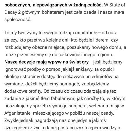
pobocznych, niepowiązanych w żadną całość.
W
State of
Decay 2
głównym bohaterem jest cała osada i nasza mała
społeczność.
To my tworzymy tu swego rodzaju minifabułę – od nas
zależy, kto przetrwa kolejne dni, kto będzie liderem, czy
rozbudujemy obecne miejsce, poszukamy nowego domu, a
może przeniesiemy się do całkowicie innego regionu.
Nasze decyzje mają wpływ na świat gry
– jeśli będziemy
ignorować prośby o pomoc jakiejś enklawy, ta opuści
okolicę i stracimy dostęp do ciekawych przedmiotów na
wymianę. Jeżeli będziemy pomagać, zdobędziemy
dodatkowe profity. Od czasu do czasu zdarzają się też
zadania z jakimś tłem fabularnym, jak choćby to, w którym
poszukujemy sprzętu słynnego snajpera, weterana misji w
Afganistanie, mieszkającego w pobliżu naszej osady.
Zwykle jednak nagradzają nas one jedynie jakimś
szczegółem z życia danej postaci czy strzępem wiedzy o