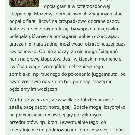
opcja grania w czteroosobowej
kooperacji. Możemy zaprosić swoich znajomych albo
odpalić flarę i liczyć na przypadkowo dobrane osoby.
Autorzy mocno postarali się, by wspólna rozgrywka
polegała głównie na pomaganiu sobie i dołączający
gracze nie mają żadnej możliwości okraść naszej bazy
czy schowka. Co nie znaczy, że nie mogą ściągnąć
nam na głowę kłopotów. Jeśli w kiepskim momencie
zwrócą uwagę szczególnie niebezpiecznego
zombiaka, np. trudnego do pokonania juggernauta, po
czym zostawią nas z nim bez pomocy, raczej nie
będziemy im wdzięczni.
Warto też wiedzieć, że wszelkie zdobyte surowce
zasilą bazę osoby hostującej. Goście mogą liczyć tylko
na przeniesienie do swojej gry pozyskanych
przedmiotów, np. broni i ewentualnie tego, co
zdecydują się im podarować inni gracze w sesji. Dość