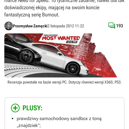
marce Need for Speed. To tytaniczne zadanie, nawet dla tak
doświadczonej ekipy, mającej na swoim koncie
fantastyczną serię Burnout.

193
Przemysław Zamęcki
2 listopada 2012 11:22
Recenzja powstała na bazie wersji
PC
. Dotyczy również wersji
X360
,
PS3
.
PLUSY:
prawdziwy samochodowy sandbox z toną
„znajdziek”;