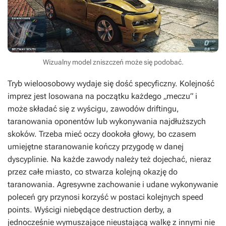
Wizualny model zniszczeń może się podobać.
Tryb wieloosobowy wydaje się dość specyficzny. Kolejność
imprez jest losowana na początku każdego „meczu” i
może składać się z wyścigu, zawodów driftingu,
taranowania oponentów lub wykonywania najdłuższych
skoków. Trzeba mieć oczy dookoła głowy, bo czasem
umiejętne staranowanie kończy przygodę w danej
dyscyplinie. Na każde zawody należy też dojechać, nieraz
przez całe miasto, co stwarza kolejną okazję do
taranowania. Agresywne zachowanie i udane wykonywanie
poleceń gry przynosi korzyść w postaci kolejnych speed
points. Wyścigi niebędące destruction derby, a
jednocześnie wymuszające nieustającą walkę z innymi nie