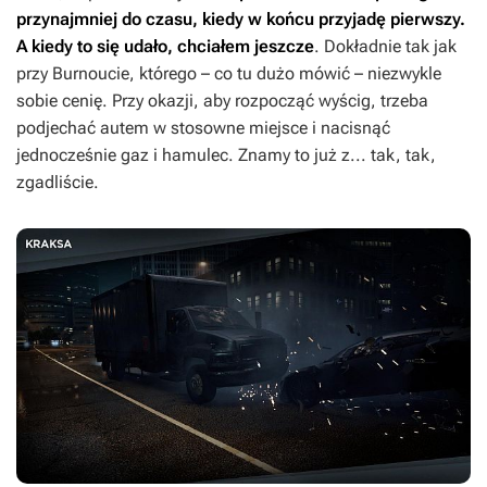
przynajmniej do czasu, kiedy w końcu przyjadę pierwszy.
A kiedy to się udało, chciałem jeszcze
. Dokładnie tak jak
przy
Burnoucie
, którego – co tu dużo mówić – niezwykle
sobie cenię. Przy okazji, aby rozpocząć wyścig, trzeba
podjechać autem w stosowne miejsce i nacisnąć
jednocześnie gaz i hamulec. Znamy to już z... tak, tak,
zgadliście.