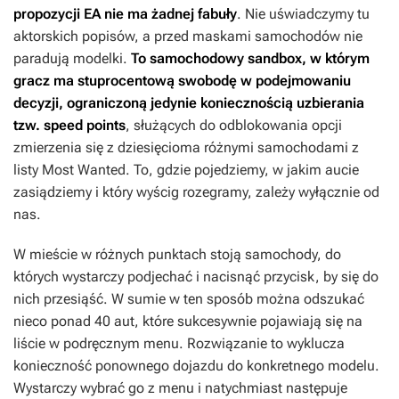
propozycji EA nie ma żadnej fabuły
. Nie uświadczymy tu
aktorskich popisów, a przed maskami samochodów nie
paradują modelki.
To samochodowy sandbox, w którym
gracz ma stuprocentową swobodę w podejmowaniu
decyzji, ograniczoną jedynie koniecznością uzbierania
tzw. speed points
, służących do odblokowania opcji
zmierzenia się z dziesięcioma różnymi samochodami z
listy Most Wanted. To, gdzie pojedziemy, w jakim aucie
zasiądziemy i który wyścig rozegramy, zależy wyłącznie od
nas.
W mieście w różnych punktach stoją samochody, do
których wystarczy podjechać i nacisnąć przycisk, by się do
nich przesiąść. W sumie w ten sposób można odszukać
nieco ponad 40 aut, które sukcesywnie pojawiają się na
liście w podręcznym menu. Rozwiązanie to wyklucza
konieczność ponownego dojazdu do konkretnego modelu.
Wystarczy wybrać go z menu i natychmiast następuje