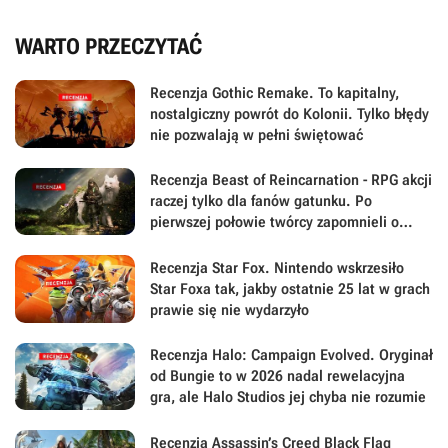
WARTO PRZECZYTAĆ
Recenzja Gothic Remake. To kapitalny,
nostalgiczny powrót do Kolonii. Tylko błędy
nie pozwalają w pełni świętować
Recenzja Beast of Reincarnation - RPG akcji
raczej tylko dla fanów gatunku. Po
pierwszej połowie twórcy zapomnieli o
największej sile swojej gry
Recenzja Star Fox. Nintendo wskrzesiło
Star Foxa tak, jakby ostatnie 25 lat w grach
prawie się nie wydarzyło
Recenzja Halo: Campaign Evolved. Oryginał
od Bungie to w 2026 nadal rewelacyjna
gra, ale Halo Studios jej chyba nie rozumie
Recenzja Assassin’s Creed Black Flag