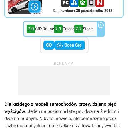

Data wydania:
30 października 2012

7.0
7.1
7.7
GRYOnline
Gracze
Steam


Oceń Grę
Dla każdego z modeli samochodów przewidziano pięć
wyścigów
. Jeden na poziomie łatwym, dwa na średnim i
dwa na trudnym. Niby to niewiele, ale pomnożone przez
liczbę dostępnych aut daje całkiem zadowalający wynik, a