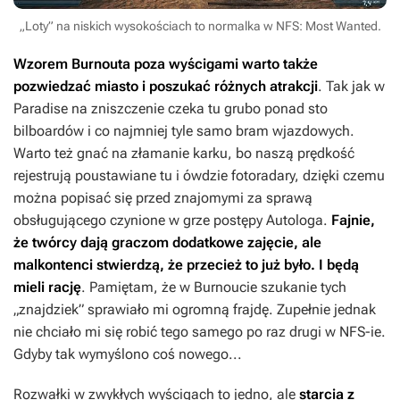
„Loty” na niskich wysokościach to normalka w NFS: Most Wanted.
Wzorem
Burnouta
poza wyścigami warto także
pozwiedzać miasto i poszukać różnych atrakcji
. Tak jak w
Paradise
na zniszczenie czeka tu grubo ponad sto
bilboardów i co najmniej tyle samo bram wjazdowych.
Warto też gnać na złamanie karku, bo naszą prędkość
rejestrują poustawiane tu i ówdzie fotoradary, dzięki czemu
można popisać się przed znajomymi za sprawą
obsługującego czynione w grze postępy Autologa.
Fajnie,
że twórcy dają graczom dodatkowe zajęcie, ale
malkontenci stwierdzą, że przecież to już było. I będą
mieli rację
. Pamiętam, że w
Burnoucie
szukanie tych
„znajdziek” sprawiało mi ogromną frajdę. Zupełnie jednak
nie chciało mi się robić tego samego po raz drugi w
NFS-ie
.
Gdyby tak wymyślono coś nowego...
Rozwałki w zwykłych wyścigach to jedno, ale
starcia z