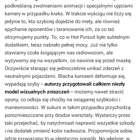
podkreślaną zwolnieniami animacji i specjalnymi ujęciami
kamery w przypadku kraks. W trakcie wyścigu nie liczy się
jedynie to, kto szybciej dojedzie do mety, ale również
spychanie oponentów i taranowanie ich, za co też
otrzymujemy punkty. To, co w
Hot Pursuit
było subtelnym
dodatkiem, teraz nabrało pełnej mocy. Już nie tylko
stawiamy czoła ścigającym nas radiowozom, ale
wyżywamy się na wszystkim, co nawinie się przed maskę.
Oczywiście starając się jednocześnie unikać zderzeń z
neutralnymi pojazdami. Blacha karoserii deformuje się,
wypadają szyby –
autorzy przygotowali całkiem niezły
model wizualnych zniszczeń
– możemy nawet stracić
opony, co odbija się choćby na osiąganej szybkości i
manewrowości. W sukurs w takim przypadku przychodzą
porozmieszczane przy drodze warsztaty. Wystarczy przez
taki przejechać, by natychmiast naprawić wszystkie szkody
i na dodatek zmienić kolor nadwozia. Przypomnijcie sobie,
gdzie rozwiązano to w identyczny sposób. No właśnie: w