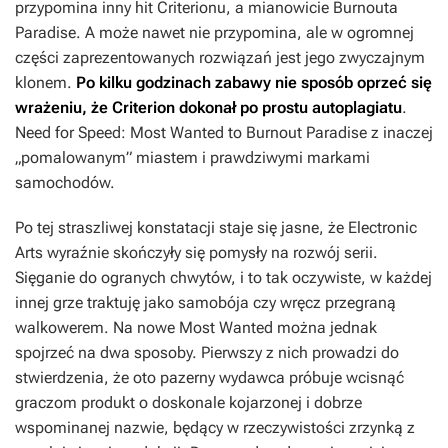
przypomina inny hit Criterionu, a mianowicie
Burnouta
Paradise
. A może nawet nie przypomina, ale w ogromnej
części zaprezentowanych rozwiązań jest jego zwyczajnym
klonem.
Po kilku godzinach zabawy nie sposób oprzeć się
wrażeniu, że Criterion dokonał po prostu autoplagiatu
.
Need for Speed: Most Wanted
to
Burnout Paradise
z inaczej
„pomalowanym” miastem i prawdziwymi markami
samochodów.
Po tej straszliwej konstatacji staje się jasne, że Electronic
Arts wyraźnie skończyły się pomysły na rozwój serii.
Sięganie do ogranych chwytów, i to tak oczywiste, w każdej
innej grze traktuję jako samobója czy wręcz przegraną
walkowerem. Na nowe
Most Wanted
można jednak
spojrzeć na dwa sposoby. Pierwszy z nich prowadzi do
stwierdzenia, że oto pazerny wydawca próbuje wcisnąć
graczom produkt o doskonale kojarzonej i dobrze
wspominanej nazwie, będący w rzeczywistości zrzynką z