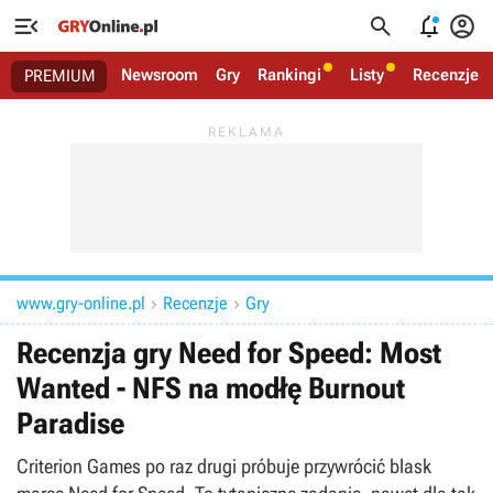




Newsroom
Gry
Rankingi
Listy
Recenzje
PREMIUM
www.gry-online.pl
Recenzje
Gry


Recenzja gry Need for Speed: Most
Wanted - NFS na modłę Burnout
Paradise
Criterion Games po raz drugi próbuje przywrócić blask