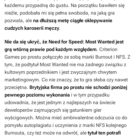
każdemu przypadną do gustu. Na początku bawiłem się
nieźle, podobała mi się pełna swoboda, na jaką gra
pozwala, ale
na dłuższą metę ciągłe oklepywanie
cudzych karoserii męczy
.
Nie da się ukryć, że
Need for Speed: Most Wanted
jest
grą wtórną prawie pod każdym względem
. Criterion
Games po prostu połączyło ze sobą marki
Burnout
i
NFS
. Z
tym, że podtytuł
Most Wanted
nie ma żadnego związku z
kultowym poprzednikiem i jest zwyczajnym chwytem
marketingowym. Co nie znaczy, że to gra słaba czy nawet
przeciętna.
Brytyjska firma po prostu nie schodzi poniżej
pewnego poziomu wykonania
i w tym przypadku
udowadnia, że jest jednym z najlepszych na świecie
deweloperów zajmujących się gatunkiem gier
wyścigowych. Można mieć ambiwalentne odczucia co do
pomysłu autoplagiatu i uczynienia z marki
NFS
kolejnego
Burnouta
, czy też może na odwrót, ale
tytuł ten potrafi