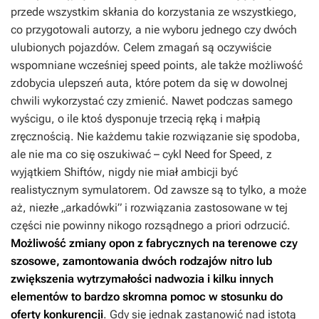
przede wszystkim skłania do korzystania ze wszystkiego,
co przygotowali autorzy, a nie wyboru jednego czy dwóch
ulubionych pojazdów. Celem zmagań są oczywiście
wspomniane wcześniej speed points, ale także możliwość
zdobycia ulepszeń auta, które potem da się w dowolnej
chwili wykorzystać czy zmienić. Nawet podczas samego
wyścigu, o ile ktoś dysponuje trzecią ręką i małpią
zręcznością. Nie każdemu takie rozwiązanie się spodoba,
ale nie ma co się oszukiwać – cykl
Need for Speed
, z
wyjątkiem
Shiftów
, nigdy nie miał ambicji być
realistycznym symulatorem. Od zawsze są to tylko, a może
aż, niezłe „arkadówki” i rozwiązania zastosowane w tej
części nie powinny nikogo rozsądnego a priori odrzucić.
Możliwość zmiany opon z fabrycznych na terenowe czy
szosowe, zamontowania dwóch rodzajów nitro lub
zwiększenia wytrzymałości nadwozia i kilku innych
elementów to bardzo skromna pomoc w stosunku do
oferty konkurencji
. Gdy się jednak zastanowić nad istotą