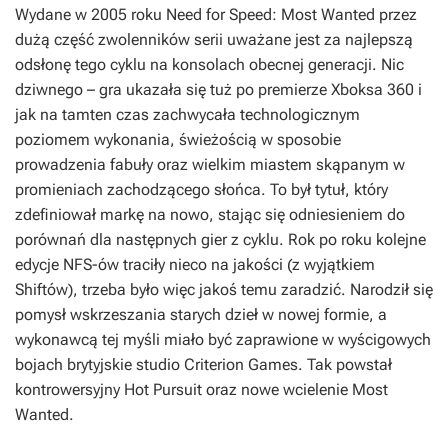
Wydane w 2005 roku
Need for Speed: Most Wanted
przez
dużą część zwolenników serii uważane jest za najlepszą
odsłonę tego cyklu na konsolach obecnej generacji. Nic
dziwnego – gra ukazała się tuż po premierze Xboksa 360 i
jak na tamten czas zachwycała technologicznym
poziomem wykonania, świeżością w sposobie
prowadzenia fabuły oraz wielkim miastem skąpanym w
promieniach zachodzącego słońca. To był tytuł, który
zdefiniował markę na nowo, stając się odniesieniem do
porównań dla następnych gier z cyklu. Rok po roku kolejne
edycje
NFS-ów
traciły nieco na jakości (z wyjątkiem
Shiftów
), trzeba było więc jakoś temu zaradzić. Narodził się
pomysł wskrzeszania starych dzieł w nowej formie, a
wykonawcą tej myśli miało być zaprawione w wyścigowych
bojach brytyjskie studio Criterion Games. Tak powstał
kontrowersyjny
Hot Pursuit
oraz nowe wcielenie
Most
Wanted
.