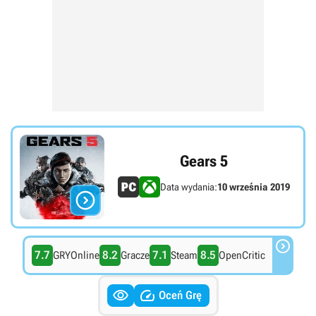
Gears 5
Data wydania:
10 września 2019


7.7
8.2
7.1
8.5
GRYOnline
Gracze
Steam
OpenCritic


Oceń Grę