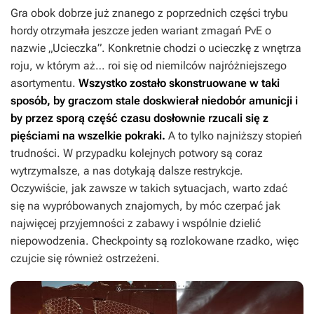
Gra obok dobrze już znanego z poprzednich części trybu
hordy otrzymała jeszcze jeden wariant zmagań PvE o
nazwie „Ucieczka”. Konkretnie chodzi o ucieczkę z wnętrza
roju, w którym aż… roi się od niemilców najróżniejszego
asortymentu.
Wszystko zostało skonstruowane w taki
sposób, by graczom stale doskwierał niedobór amunicji i
by przez sporą część czasu dosłownie rzucali się z
pięściami na wszelkie pokraki.
A to tylko najniższy stopień
trudności. W przypadku kolejnych potwory są coraz
wytrzymalsze, a nas dotykają dalsze restrykcje.
Oczywiście, jak zawsze w takich sytuacjach, warto zdać
się na wypróbowanych znajomych, by móc czerpać jak
najwięcej przyjemności z zabawy i wspólnie dzielić
niepowodzenia. Checkpointy są rozlokowane rzadko, więc
czujcie się również ostrzeżeni.