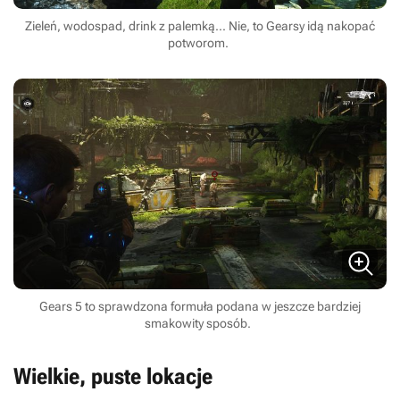
Zieleń, wodospad, drink z palemką... Nie, to Gearsy idą nakopać
potworom.
Gears 5 to sprawdzona formuła podana w jeszcze bardziej
smakowity sposób.
Wielkie, puste lokacje