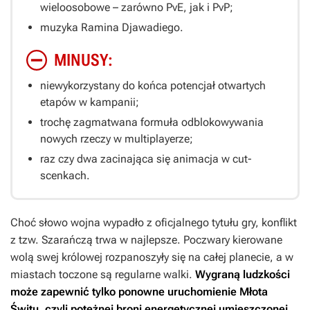
wieloosobowe – zarówno PvE, jak i PvP;
muzyka Ramina Djawadiego.
MINUSY:
niewykorzystany do końca potencjał otwartych
etapów w kampanii;
trochę zagmatwana formuła odblokowywania
nowych rzeczy w multiplayerze;
raz czy dwa zacinająca się animacja w cut-
scenkach.
Choć słowo wojna wypadło z oficjalnego tytułu gry, konflikt
z tzw. Szarańczą trwa w najlepsze. Poczwary kierowane
wolą swej królowej rozpanoszyły się na całej planecie, a w
miastach toczone są regularne walki.
Wygraną ludzkości
może zapewnić tylko ponowne uruchomienie Młota
Świtu, czyli potężnej broni energetycznej umieszczonej