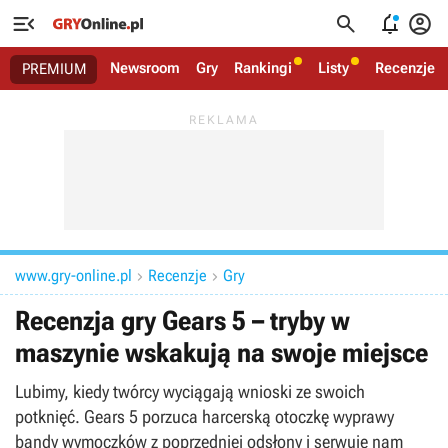




Newsroom
Gry
Rankingi
Listy
Recenzje
PREMIUM
www.gry-online.pl
Recenzje
Gry


Recenzja gry Gears 5 – tryby w
maszynie wskakują na swoje miejsce
Lubimy, kiedy twórcy wyciągają wnioski ze swoich
potknięć. Gears 5 porzuca harcerską otoczkę wyprawy
bandy wymoczków z poprzedniej odsłony i serwuje nam