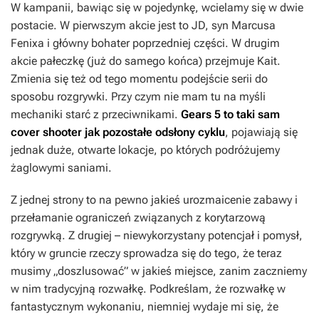
W kampanii, bawiąc się w pojedynkę, wcielamy się w dwie
postacie. W pierwszym akcie jest to JD, syn Marcusa
Fenixa i główny bohater poprzedniej części. W drugim
akcie pałeczkę (już do samego końca) przejmuje Kait.
Zmienia się też od tego momentu podejście serii do
sposobu rozgrywki. Przy czym nie mam tu na myśli
mechaniki starć z przeciwnikami.
Gears 5
to taki sam
cover shooter jak pozostałe odsłony cyklu
, pojawiają się
jednak duże, otwarte lokacje, po których podróżujemy
żaglowymi saniami.
Z jednej strony to na pewno jakieś urozmaicenie zabawy i
przełamanie ograniczeń związanych z korytarzową
rozgrywką. Z drugiej – niewykorzystany potencjał i pomysł,
który w gruncie rzeczy sprowadza się do tego, że teraz
musimy „doszlusować” w jakieś miejsce, zanim zaczniemy
w nim tradycyjną rozwałkę. Podkreślam, że rozwałkę w
fantastycznym wykonaniu, niemniej wydaje mi się, że