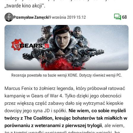
„twarde kino akcji”.

68
Przemysław Zamęcki
9 września 2019 15:12
Recenzja powstała na bazie wersji
XONE
. Dotyczy również wersji
PC
.
Marcus Fenix to żołnierz legenda, który próbował ratować
kampanię w
Gears of War 4
. Tylko dzięki jego obecności
przez większą część zabawy dało się wytrzymać kiepskie
dowcipy jego syna JD i spółki.
Nie wiem, co sobie myśleli
twórcy z The Coalition, kreując bohaterów tak miałkich w
porównaniu z weteranami z pierwszej trylogii
, ale wiem,
że z tamtej wpadki wyciągnęli odpowiednie wnioski, bo