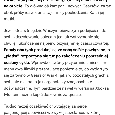
na orbicie.
To główna oś kampanii nowych
Gearsów
, zaraz
obok próby rozwikłania tajemnicy pochodzenia Kait i jej
matki.
Jeżeli
Gears 5
będzie Waszym pierwszym podejściem do
serii, zdecydowanie polecam jednak wstrzymanie się
chwilę i ukończenie najpierw przynajmniej części czwartej.
Fabuły obu tych produkcji są ze sobą ściśle powiązane, a
„piątka” rozpoczyna się tuż po zakończeniu poprzedniej
odsłony cyklu.
Wprawdzie twórcy przytomnie umieścili w
menu dwa filmiki prezentujące pobieżnie to, co wydarzyło
się zarówno w
Gears of War 4
, jak i w pozostałych grach z
serii, ale nie ma to jak organoleptyczne, osobiste
doświadczenie. Tym bardziej że nawet w wersji na Xboksa
tytuł ten można kupić dosłownie za grosze.
Trudno raczej oczekiwać chwytającej za serce,
pasjonującej opowieści w zwykłej strzelance, w której