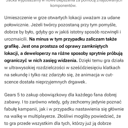
Jacka wyposażamy w nowe ulepszenia za pomocą znajdowanych
komponentów.
Umieszczenie w grze otwartych lokacji uważam za udane
połowicznie. Jeżeli twórcy pozostaną przy tym pomyśle,
dobrze by było, gdyby go w jakiś istotny sposób rozwinęli i
urozmaicili.
Na minus w tym przypadku zaliczam także
grafikę. Jest ona prostsza od oprawy zamkniętych
lokacji, a deweloperzy na różne sposoby sprytnie próbują
ograniczyć w nich zasięg widzenia.
Dzięki temu gra działa
w ultrawysokiej rozdzielczości w sześćdziesięciu klatkach
na sekundę i tylko raz zdarzyło się, że animacja w cut-
scence dostała nieprzyjemnych drgawek.
Gears 5
to zakup obowiązkowy dla każdego fana dobrej
zabawy. I to zarówno wtedy, gdy zechcemy jedynie poznać
fabułę kampanii, jak i w przypadku nastawienia się głównie
na walkę w multiplayerze. Złośliwi mogliby powiedzieć, że
to gra przede wszystkim dla tych, którzy już ją dobrze