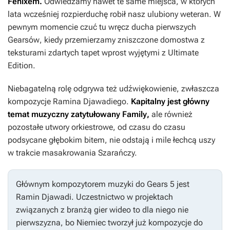
Fenixem.
Odwiedzamy nawet te same miejsca, w których
lata wcześniej rozpierduchę robił nasz ulubiony weteran. W
pewnym momencie czuć tu wręcz ducha pierwszych
Gearsów
, kiedy przemierzamy zniszczone domostwa z
teksturami zdartych tapet wprost wyjętymi z
Ultimate
Edition
.
Niebagatelną rolę odgrywa też udźwiękowienie, zwłaszcza
kompozycje Ramina Djawadiego.
Kapitalny jest główny
temat muzyczny zatytułowany
Family
,
ale również
pozostałe utwory orkiestrowe, od czasu do czasu
podsycane głębokim bitem, nie odstają i mile łechcą uszy
w trakcie masakrowania Szarańczy.
Głównym kompozytorem muzyki do
Gears 5
jest
Ramin Djawadi. Uczestnictwo w projektach
związanych z branżą gier wideo to dla niego nie
pierwszyzna, bo Niemiec tworzył już kompozycje do