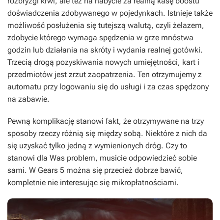
rozbryzgi krwi, ale też na nabycie za realną kasę boostu
doświadczenia zdobywanego w pojedynkach. Istnieje także
możliwość posłużenia się tutejszą walutą, czyli żelazem,
zdobycie którego wymaga spędzenia w grze mnóstwa
godzin lub działania na skróty i wydania realnej gotówki.
Trzecią drogą pozyskiwania nowych umiejętności, kart i
przedmiotów jest zrzut zaopatrzenia. Ten otrzymujemy z
automatu przy logowaniu się do usługi i za czas spędzony
na zabawie.
Pewną komplikację stanowi fakt, że otrzymywane na trzy
sposoby rzeczy różnią się między sobą. Niektóre z nich da
się uzyskać tylko jedną z wymienionych dróg. Czy to
stanowi dla Was problem, musicie odpowiedzieć sobie
sami. W
Gears 5
można się przecież dobrze bawić,
kompletnie nie interesując się mikropłatnościami.