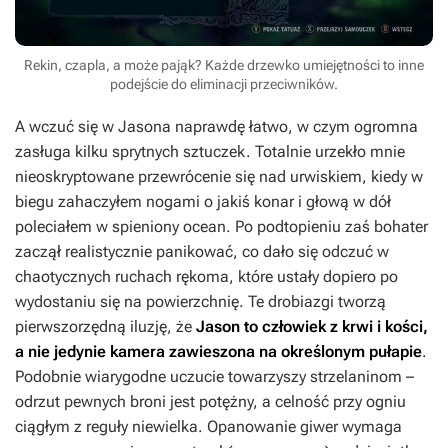
Rekin, czapla, a może pająk? Każde drzewko umiejętności to inne
podejście do eliminacji przeciwników.
A wczuć się w Jasona naprawdę łatwo, w czym ogromna
zasługa kilku sprytnych sztuczek. Totalnie urzekło mnie
nieoskryptowane przewrócenie się nad urwiskiem, kiedy w
biegu zahaczyłem nogami o jakiś konar i głową w dół
poleciałem w spieniony ocean. Po podtopieniu zaś bohater
zaczął realistycznie panikować, co dało się odczuć w
chaotycznych ruchach rękoma, które ustały dopiero po
wydostaniu się na powierzchnię. Te drobiazgi tworzą
pierwszorzędną iluzję, że
Jason to człowiek z krwi i kości,
a nie jedynie kamera zawieszona na określonym pułapie
.
Podobnie wiarygodne uczucie towarzyszy strzelaninom –
odrzut pewnych broni jest potężny, a celność przy ogniu
ciągłym z reguły niewielka. Opanowanie giwer wymaga