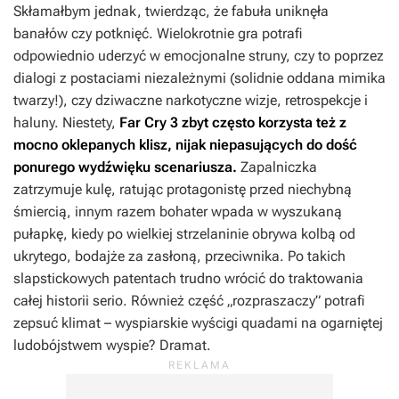
Skłamałbym jednak, twierdząc, że fabuła uniknęła
banałów czy potknięć. Wielokrotnie gra potrafi
odpowiednio uderzyć w emocjonalne struny, czy to poprzez
dialogi z postaciami niezależnymi (solidnie oddana mimika
twarzy!), czy dziwaczne narkotyczne wizje, retrospekcje i
haluny. Niestety,
Far Cry 3
zbyt często korzysta też z
mocno oklepanych klisz, nijak niepasujących do dość
ponurego wydźwięku scenariusza.
Zapalniczka
zatrzymuje kulę, ratując protagonistę przed niechybną
śmiercią, innym razem bohater wpada w wyszukaną
pułapkę, kiedy po wielkiej strzelaninie obrywa kolbą od
ukrytego, bodajże za zasłoną, przeciwnika. Po takich
slapstickowych patentach trudno wrócić do traktowania
całej historii serio. Również część „rozpraszaczy” potrafi
zepsuć klimat – wyspiarskie wyścigi quadami na ogarniętej
ludobójstwem wyspie? Dramat.