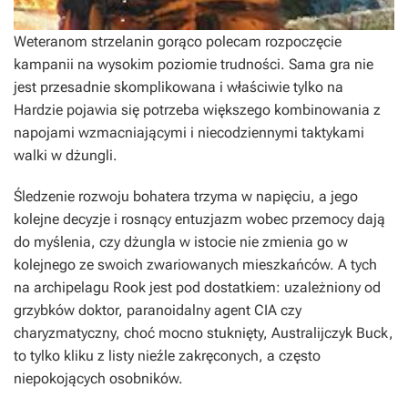
Weteranom strzelanin gorąco polecam rozpoczęcie
kampanii na wysokim poziomie trudności. Sama gra nie
jest przesadnie skomplikowana i właściwie tylko na
Hardzie pojawia się potrzeba większego kombinowania z
napojami wzmacniającymi i niecodziennymi taktykami
walki w dżungli.
Śledzenie rozwoju bohatera trzyma w napięciu, a jego
kolejne decyzje i rosnący entuzjazm wobec przemocy dają
do myślenia, czy dżungla w istocie nie zmienia go w
kolejnego ze swoich zwariowanych mieszkańców. A tych
na archipelagu Rook jest pod dostatkiem: uzależniony od
grzybków doktor, paranoidalny agent CIA czy
charyzmatyczny, choć mocno stuknięty, Australijczyk Buck,
to tylko kliku z listy nieźle zakręconych, a często
niepokojących osobników.