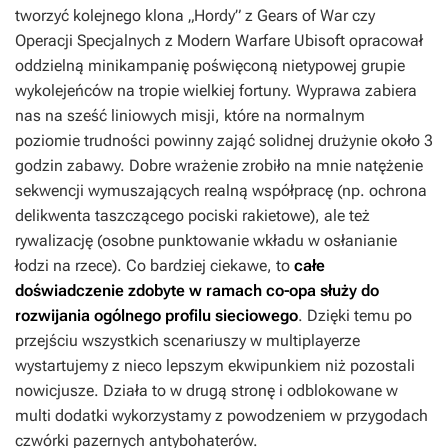
tworzyć kolejnego klona „Hordy” z
Gears of War
czy
Operacji Specjalnych z
Modern Warfare
Ubisoft opracował
oddzielną minikampanię poświęconą nietypowej grupie
wykolejeńców na tropie wielkiej fortuny. Wyprawa zabiera
nas na sześć liniowych misji, które na normalnym
poziomie trudności powinny zająć solidnej drużynie około 3
godzin zabawy. Dobre wrażenie zrobiło na mnie natężenie
sekwencji wymuszających realną współpracę (np. ochrona
delikwenta taszczącego pociski rakietowe), ale też
rywalizację (osobne punktowanie wkładu w osłanianie
łodzi na rzece). Co bardziej ciekawe, to
całe
doświadczenie zdobyte w ramach co-opa służy do
rozwijania ogólnego profilu sieciowego
. Dzięki temu po
przejściu wszystkich scenariuszy w multiplayerze
wystartujemy z nieco lepszym ekwipunkiem niż pozostali
nowicjusze. Działa to w drugą stronę i odblokowane w
multi dodatki wykorzystamy z powodzeniem w przygodach
czwórki
pazernych antybohaterów.