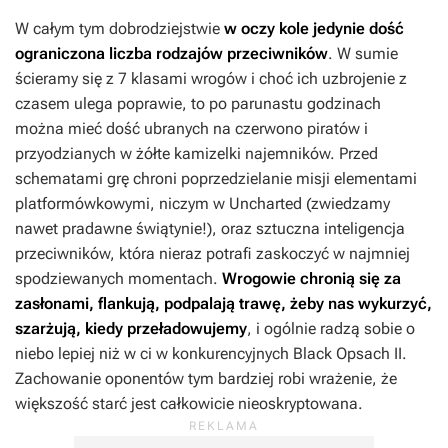
W całym tym dobrodziejstwie
w oczy kole jedynie dość
ograniczona liczba rodzajów przeciwników
. W sumie
ścieramy się z 7 klasami wrogów i choć ich uzbrojenie z
czasem ulega poprawie, to po parunastu godzinach
można mieć dość ubranych na czerwono piratów i
przyodzianych w żółte kamizelki najemników. Przed
schematami grę chroni poprzedzielanie misji elementami
platformówkowymi, niczym w
Uncharted
(zwiedzamy
nawet pradawne świątynie!), oraz sztuczna inteligencja
przeciwników, która nieraz potrafi zaskoczyć w najmniej
spodziewanych momentach.
Wrogowie chronią się za
zasłonami, flankują, podpalają trawę, żeby nas wykurzyć,
szarżują, kiedy przeładowujemy
, i ogólnie radzą sobie o
niebo lepiej niż w ci w konkurencyjnych
Black Opsach II
.
Zachowanie oponentów tym bardziej robi wrażenie, że
większość starć jest całkowicie nieoskryptowana.