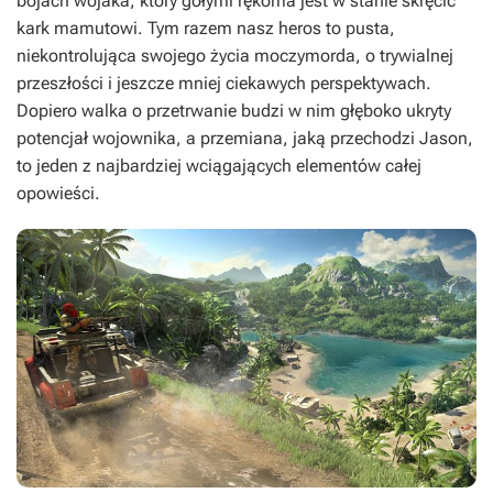
bojach wojaka, który gołymi rękoma jest w stanie skręcić
kark mamutowi. Tym razem nasz heros to pusta,
niekontrolująca swojego życia moczymorda, o trywialnej
przeszłości i jeszcze mniej ciekawych perspektywach.
Dopiero walka o przetrwanie budzi w nim głęboko ukryty
potencjał wojownika, a przemiana, jaką przechodzi Jason,
to jeden z najbardziej wciągających elementów całej
opowieści.