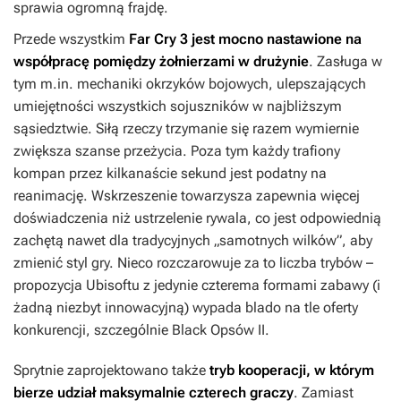
sprawia ogromną frajdę.
Przede wszystkim
Far Cry 3
jest mocno nastawione na
współpracę pomiędzy żołnierzami w drużynie
. Zasługa w
tym m.in. mechaniki okrzyków bojowych, ulepszających
umiejętności wszystkich sojuszników w najbliższym
sąsiedztwie. Siłą rzeczy trzymanie się razem wymiernie
zwiększa szanse przeżycia. Poza tym każdy trafiony
kompan przez kilkanaście sekund jest podatny na
reanimację. Wskrzeszenie towarzysza zapewnia więcej
doświadczenia niż ustrzelenie rywala, co jest odpowiednią
zachętą nawet dla tradycyjnych „samotnych wilków”, aby
zmienić styl gry. Nieco rozczarowuje za to liczba trybów –
propozycja Ubisoftu z jedynie czterema formami zabawy (i
żadną niezbyt innowacyjną) wypada blado na tle oferty
konkurencji, szczególnie
Black Opsów II
.
Sprytnie zaprojektowano także
tryb kooperacji, w którym
bierze udział maksymalnie czterech graczy
. Zamiast