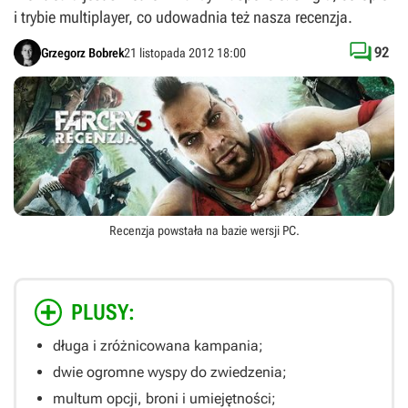
i trybie multiplayer, co udowadnia też nasza recenzja.

92
Grzegorz Bobrek
21 listopada 2012 18:00
Recenzja powstała na bazie wersji
PC
.
PLUSY:
długa i zróżnicowana kampania;
dwie ogromne wyspy do zwiedzenia;
multum opcji, broni i umiejętności;