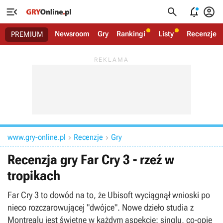




Newsroom
Gry
Rankingi
Listy
Recenzje
PREMIUM
www.gry-online.pl
Recenzje
Gry


Recenzja gry Far Cry 3 - rzeź w
tropikach
Far Cry 3 to dowód na to, że Ubisoft wyciągnął wnioski po
nieco rozczarowującej "dwójce". Nowe dzieło studia z
Montrealu jest świetne w każdym aspekcie: singlu, co-opie