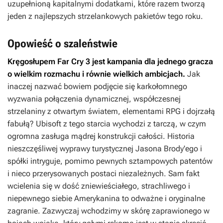
uzupełnioną kapitalnymi dodatkami, które razem tworzą
jeden z najlepszych strzelankowych pakietów tego roku.
Opowieść o szaleństwie
Kręgosłupem
Far Cry 3
jest kampania dla jednego gracza
o wielkim rozmachu i równie wielkich ambicjach.
Jak
inaczej nazwać bowiem podjęcie się karkołomnego
wyzwania połączenia dynamicznej, współczesnej
strzelaniny z otwartym światem, elementami RPG i dojrzałą
fabułą? Ubisoft z tego starcia wychodzi z tarczą, w czym
ogromna zasługa mądrej konstrukcji całości. Historia
nieszczęśliwej wyprawy turystycznej Jasona Brody'ego i
spółki intryguje, pomimo pewnych sztampowych patentów
i nieco przerysowanych postaci niezależnych. Sam fakt
wcielenia się w dość zniewieściałego, strachliwego i
niepewnego siebie Amerykanina to odważne i oryginalne
zagranie. Zazwyczaj wchodzimy w skórę zaprawionego w