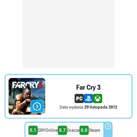
Far Cry 3

Data wydania:
29 listopada 2012

8.1
8.7
8.8
GRYOnline
Gracze
Steam