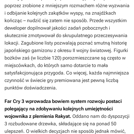
poprzez zrobione z mniejszym rozmachem różne wyzwania
i odbijanie kolejnych zakątków wyspy, na znajdźkach
kończąc – nudzić się zatem nie sposób. Przede wszystkim
deweloper dopilnował jakości zadań pobocznych i
skutecznie zmotywował do skrupulatnego przeczesywania
lokacji. Zagubione listy pozwalają poznać smutną historię
japońskiego garnizonu z okresu II wojny światowej. Figurki
bożków zaś (w liczbie 120) porozmieszczane są często w
miejscówkach, do których samo dotarcie to mała
satysfakcjonująca przygoda. Co więcej, każda najmniejsza
czynność w świecie gry premiowana jest pewną liczbą
punktów doświadczenia.
Far Cry 3
wprowadza bowiem system rozwoju postaci
polegający na zdobywaniu kolejnych umiejętności
wojownika z plemienia Rakyat.
Oddano nam do dyspozycji
3 rozbudowane drzewka, składające się na ponad 50
ulepszeń. O wielkich decyzjach nie sposób jednak mówić,