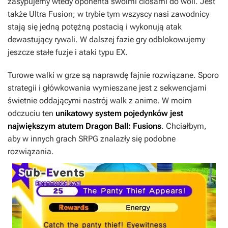
zasypujemy wtedy oponenta swoimi ciosami do woli. Jest
także Ultra Fusion; w trybie tym wszyscy nasi zawodnicy
stają się jedną potężną postacią i wykonują atak
dewastujący rywali. W dalszej fazie gry odblokowujemy
jeszcze stałe fuzje i ataki typu EX.
Turowe walki w grze są naprawdę fajnie rozwiązane. Sporo
strategii i główkowania wymieszane jest z sekwencjami
świetnie oddającymi nastrój walk z anime. W moim
odczuciu ten
unikatowy system pojedynków jest
największym atutem
Dragon Ball: Fusions
. Chciałbym,
aby w innych grach SRPG znalazły się podobne
rozwiązania.