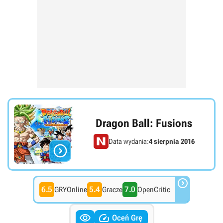
Dragon Ball: Fusions
Data wydania:
4 sierpnia 2016


6.5
5.4
7.0
GRYOnline
Gracze
OpenCritic


Oceń Grę