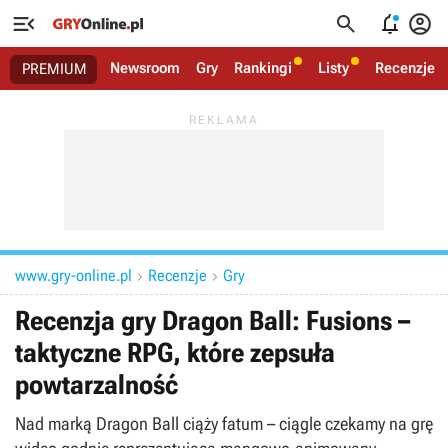




Newsroom
Gry
Rankingi
Listy
Recenzje
PREMIUM
www.gry-online.pl
Recenzje
Gry


Recenzja gry Dragon Ball: Fusions –
taktyczne RPG, które zepsuła
powtarzalność
Nad marką Dragon Ball ciąży fatum – ciągle czekamy na grę