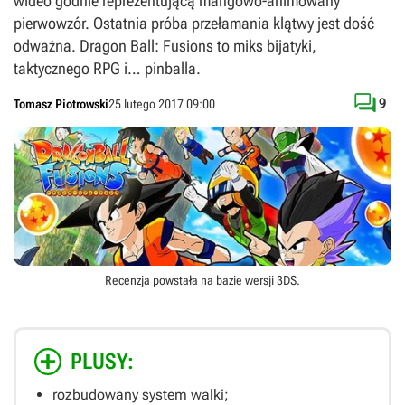
wideo godnie reprezentującą mangowo-animowany
pierwowzór. Ostatnia próba przełamania klątwy jest dość
odważna. Dragon Ball: Fusions to miks bijatyki,
taktycznego RPG i… pinballa.

9
Tomasz Piotrowski
25 lutego 2017 09:00
Recenzja powstała na bazie wersji
3DS
.
PLUSY:
rozbudowany system walki;