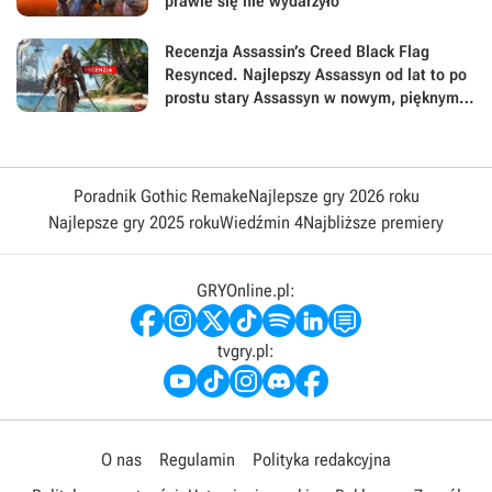
prawie się nie wydarzyło
Recenzja Assassin’s Creed Black Flag
Resynced. Najlepszy Assassyn od lat to po
prostu stary Assassyn w nowym, pięknym
wydaniu
Poradnik Gothic Remake
Najlepsze gry 2026 roku
Najlepsze gry 2025 roku
Wiedźmin 4
Najbliższe premiery
GRYOnline.pl:
tvgry.pl:
O nas
Regulamin
Polityka redakcyjna