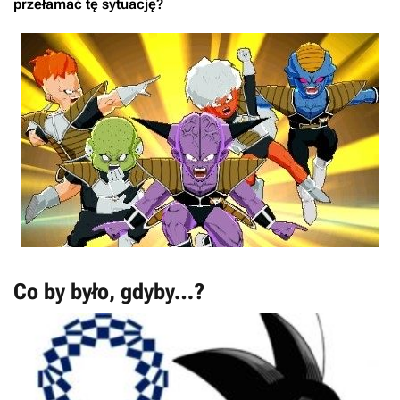
przełamać tę sytuację?
Co by było, gdyby…?