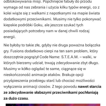
odblokowywania misji. Popchnięcie fabuły do przodu
wymaga od nas zebrania i użycia kilku typów energii, co z
kolei wiąże się z walkami z napotkanymi na mapie świata
dodatkowymi przeciwnikami. Musimy nie tylko pokonywać
kiepskie podróbki Goku, ale jeszcze szukać tych
posiadających potrzebny nam w danej chwili rodzaj
energii.
Nie byłoby to takie złe, gdyby nie druga poważna bolączka
gry.
Fusions
dodatkowo cierpi na ten sam problem, który
doszczętnie pogrążył
Code Name: S.T.E.A.M.
– walki, w
których bierzemy udział, trwają zdecydowanie zbyt długo.
Musimy w kółko oglądać te same, ciągnące się w
nieskończoność animacje ataków. Brakuje opcji
przyśpieszenia przebiegu starć lub chociaż możliwości
wyłączenia animacji ciosów. Z tego powodu
nawet starcia
ze zdecydowanie słabszymi przeciwnikami pochłaniają
za dużo czasu
.