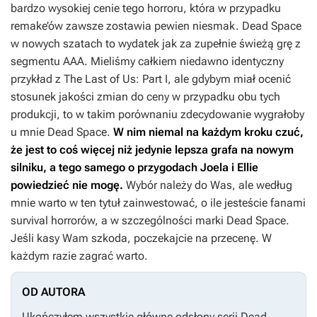
bardzo wysokiej cenie tego horroru, która w przypadku
remake’ów zawsze zostawia pewien niesmak.
Dead Space
w nowych szatach to wydatek jak za zupełnie świeżą grę z
segmentu AAA. Mieliśmy całkiem niedawno identyczny
przykład z
The Last of Us: Part I
, ale gdybym miał ocenić
stosunek jakości zmian do ceny w przypadku obu tych
produkcji, to w takim porównaniu zdecydowanie wygrałoby
u mnie
Dead Space
.
W nim niemal na każdym kroku czuć,
że jest to coś więcej niż jedynie lepsza grafa na nowym
silniku, a tego samego o przygodach Joela i Ellie
powiedzieć nie mogę.
Wybór należy do Was, ale według
mnie warto w ten tytuł zainwestować, o ile jesteście fanami
survival horrorów, a w szczególności marki
Dead Space
.
Jeśli kasy Wam szkoda, poczekajcie na przecenę. W
każdym razie zagrać warto.
OD AUTORA
Ukończyłem wszystkie główne odsłony serii
Dead