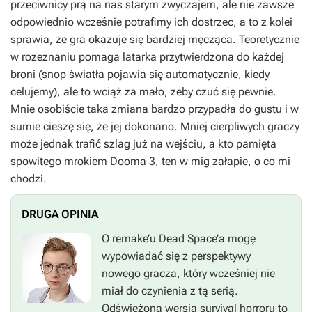
przeciwnicy prą na nas starym zwyczajem, ale nie zawsze
odpowiednio wcześnie potrafimy ich dostrzec, a to z kolei
sprawia, że gra okazuje się bardziej męcząca. Teoretycznie
w rozeznaniu pomaga latarka przytwierdzona do każdej
broni (snop światła pojawia się automatycznie, kiedy
celujemy), ale to wciąż za mało, żeby czuć się pewnie.
Mnie osobiście taka zmiana bardzo przypadła do gustu i w
sumie cieszę się, że jej dokonano. Mniej cierpliwych graczy
może jednak trafić szlag już na wejściu, a kto pamięta
spowitego mrokiem
Dooma 3
, ten w mig załapie, o co mi
chodzi.
DRUGA OPINIA
O remake’u
Dead Space’a
mogę
wypowiadać się z perspektywy
nowego gracza, który wcześniej nie
miał do czynienia z tą serią.
Odświeżona wersja survival horroru to