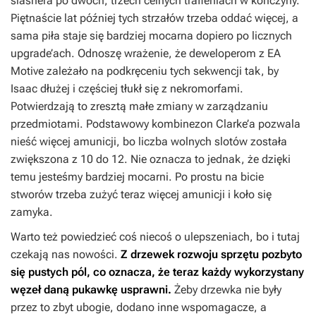
slashera po dwóch, trzech celnych trafieniach w kończyny.
Piętnaście lat później tych strzałów trzeba oddać więcej, a
sama piła staje się bardziej mocarna dopiero po licznych
upgrade’ach. Odnoszę wrażenie, że deweloperom z EA
Motive zależało na podkręceniu tych sekwencji tak, by
Isaac dłużej i częściej tłukł się z nekromorfami.
Potwierdzają to zresztą małe zmiany w zarządzaniu
przedmiotami. Podstawowy kombinezon Clarke’a pozwala
nieść więcej amunicji, bo liczba wolnych slotów została
zwiększona z 10 do 12. Nie oznacza to jednak, że dzięki
temu jesteśmy bardziej mocarni. Po prostu na bicie
stworów trzeba zużyć teraz więcej amunicji i koło się
zamyka.
Warto też powiedzieć coś niecoś o ulepszeniach, bo i tutaj
czekają nas nowości.
Z drzewek rozwoju sprzętu pozbyto
się pustych pól, co oznacza, że teraz każdy wykorzystany
węzeł daną pukawkę usprawni.
Żeby drzewka nie były
przez to zbyt ubogie, dodano inne wspomagacze, a