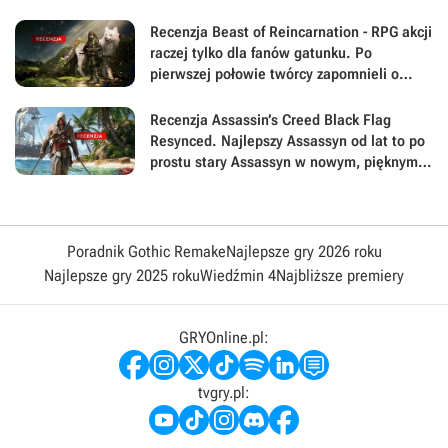
Recenzja Beast of Reincarnation - RPG akcji
raczej tylko dla fanów gatunku. Po
pierwszej połowie twórcy zapomnieli o
największej sile swojej gry
Recenzja Assassin’s Creed Black Flag
Resynced. Najlepszy Assassyn od lat to po
prostu stary Assassyn w nowym, pięknym
wydaniu
Poradnik Gothic Remake
Najlepsze gry 2026 roku
Najlepsze gry 2025 roku
Wiedźmin 4
Najbliższe premiery
GRYOnline.pl:
tvgry.pl: