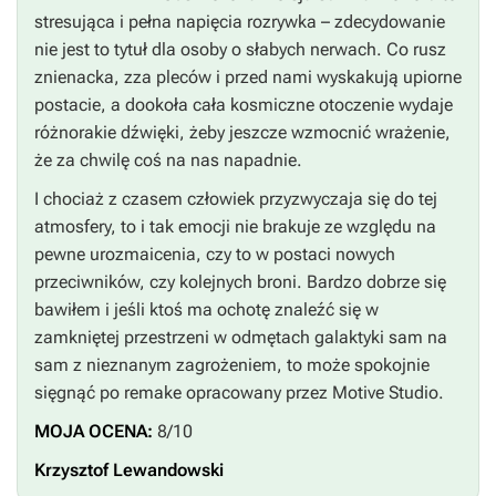
stresująca i pełna napięcia rozrywka – zdecydowanie
nie jest to tytuł dla osoby o słabych nerwach. Co rusz
znienacka, zza pleców i przed nami wyskakują upiorne
postacie, a dookoła cała kosmiczne otoczenie wydaje
różnorakie dźwięki, żeby jeszcze wzmocnić wrażenie,
że za chwilę coś na nas napadnie.
I chociaż z czasem człowiek przyzwyczaja się do tej
atmosfery, to i tak emocji nie brakuje ze względu na
pewne urozmaicenia, czy to w postaci nowych
przeciwników, czy kolejnych broni. Bardzo dobrze się
bawiłem i jeśli ktoś ma ochotę znaleźć się w
zamkniętej przestrzeni w odmętach galaktyki sam na
sam z nieznanym zagrożeniem, to może spokojnie
sięgnąć po remake opracowany przez Motive Studio.
MOJA OCENA:
8/10
Krzysztof Lewandowski