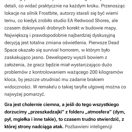
detali, co widać praktycznie na każdym kroku. Przenosząc
lokacje na silnik Frostbite, autorzy starali się być wierni
temu, co kiedyś zrobiło studio EA Redwood Shores, ale
czasem dokonywali drobnych korekt w budowie mapy.
Największą i prawdopodobnie najbardziej dyskusyjną
decyzją jest totalna zmiana oświetlenia. Pierwsze
Dead
Space
okazało się survival horrorem, w którym było
zaskakująco jasno. Deweloperzy wyszli bowiem z
założenia, że gracz będzie miał wystarczająco dużo
problemów z kontrolowaniem ważącego 200 kilogramów
kloca, by jeszcze utrudniać mu zadanie brakiem
widoczności. W remake’u o takiej taryfie ulgowej można co
najwyżej pomarzyć.
Gra jest cholernie ciemna, a jeśli do tego wszystkiego
dorzucimy „przeszkadzajki” z folderu „atmosfera” (dym,
pył, mgiełka i inne takie), to czasem trudno stwierdzić, z
której strony nadciąga atak.
Pozbawieni inteligencji