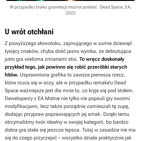
W przypadku braku grawitacji można polatać.
Dead Space, EA,
2023
U wrót otchłani
Z powyższego słowotoku, zajmującego w sumie dziewięć
tysięcy znaków, chyba dość jasno wynika, że debiutująca
jutro gra wieloma zmianami stoi.
To wręcz doskonały
przykład tego, jak powinno się robić przeróbki starych
hitów.
Usprawniona grafika to zawsze pierwsza rzecz,
która rzuca się w oczy, ale w przypadku remake’u
Dead
Space
ważniejsze jest dla mnie to, co kryje się pod stołem.
Deweloperzy z EA Motive nie tylko nie popsuli gry swoimi
modyfikacjami, lecz także porządnie zamieszali tę zupę,
dodając przypraw poprawiających jej smak. Dzięki temu
otrzymaliśmy twór idealny w swojej kategorii, bo bardzo
dobra gra stała się jeszcze lepsza. Tutaj w zasadzie nie ma
się do czego przyczepić – wszystko działa praktycznie jak