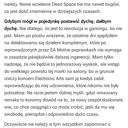
należy. Nowe wcielenie
Dead Space
nie ma nawet bugów,
co jest dość znamienne w dzisiejszych czasach.
Gdybym mógł w pojedynkę postawić dychę, dałbym
dychę.
Nie dlatego, że jest to rewolucja w gamingu, bo nie
jest. Mam po prostu wrażenie, że ostatnie dni spędziłem
na delektowaniu się dziełem kompletnym, które po
wprowadzonych przez EA Motive poprawkach nie wymaga
w zasadzie jakiejkolwiek dalszej ingerencji. Mam tylko
nadzieję, że nie będzie to jednorazowy wyskok, ale wstęp
do wielkiego powrotu tej marki na salony, bo w gruncie
rzeczy koncern Electronic Arts sam ją kiedyś zabił,
wprowadzając do niej udziwnienia, które nikomu nie były
potrzebne. Na razie jestem dobrej myśli, gdyż omawiany
remake to koronny dowód na to, że nowy zespół doskonale
wie, co chce osiągnąć i co może zrobić, jeśli da mu się
swobodę, pieniądze i odpowiednio dużo czasu.
Oczywiście nie należy w tym wszystkim zapominać o