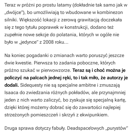
Teraz w próżni po prostu latamy (dokładnie tak samo jak w
„dwójce”), bo umożliwiają to wbudowane w kombinezon
silniki. Większość lokacji z zerową grawitacją doczekała
się z tego tytułu poprawek w konstrukcji, dodano też
zupełnie nowe sekcje do polatania, których w ogóle nie
było w „jedynce” z 2008 roku...
Na koniec pogadanki o zmianach warto poruszyć jeszcze
dwie kwestie. Pierwsza to zadania poboczne, których
próżno szukać w pierwowzorze.
Teraz są i choć można je
policzyć na palcach jednej ręki, to i tak miło, że autorzy je
dodali.
Sidequesty nie są specjalne ambitne i zmuszają
Isaaca do zwiedzania różnych pokładów, ale przynajmniej
jeden z nich warto zaliczyć, bo zyskuje się specjalną kartę,
dzięki której możemy dobrać się do zawartości najlepiej
strzeżonych pomieszczeń i skrzyń z ekwipunkiem.
Druga sprawa dotyczy fabuły. Deadspace’owych „purystów”