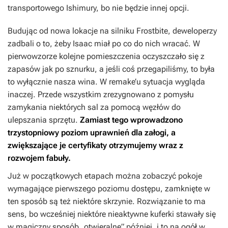
transportowego Ishimury, bo nie będzie innej opcji.
Budując od nowa lokacje na silniku Frostbite, deweloperzy
zadbali o to, żeby Isaac miał po co do nich wracać. W
pierwowzorze kolejne pomieszczenia oczyszczało się z
zapasów jak po sznurku, a jeśli coś przegapiliśmy, to była
to wyłącznie nasza wina. W remake’u sytuacja wygląda
inaczej. Przede wszystkim zrezygnowano z pomysłu
zamykania niektórych sal za pomocą węzłów do
ulepszania sprzętu.
Zamiast tego wprowadzono
trzystopniowy poziom uprawnień dla załogi, a
zwiększające je certyfikaty otrzymujemy wraz z
rozwojem fabuły.
Już w początkowych etapach można zobaczyć pokoje
wymagające pierwszego poziomu dostępu, zamknięte w
ten sposób są też niektóre skrzynie. Rozwiązanie to ma
sens, bo wcześniej niektóre nieaktywne kuferki stawały się
w magiczny sposób „otwieralne” później, i to na ogół w