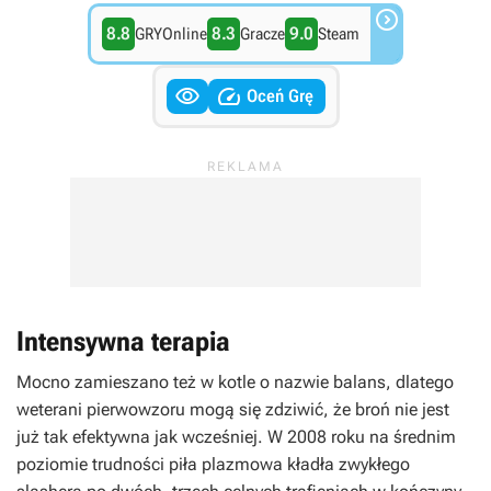

8.8
8.3
9.0
GRYOnline
Gracze
Steam


Oceń Grę
Intensywna terapia
Mocno zamieszano też w kotle o nazwie balans, dlatego
weterani pierwowzoru mogą się zdziwić, że broń nie jest
już tak efektywna jak wcześniej. W 2008 roku na średnim
poziomie trudności piła plazmowa kładła zwykłego