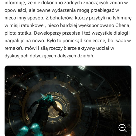
informuję, że nie dokonano żadnych znaczących zmian w
opowieści, ale pewne wydarzenia mogą przebiegać w
nieco inny sposób. Z bohaterów, którzy przybyli na Ishimurę
w misji ratunkowej, nieco bardziej wyeksponowano Chena,
pilota statku. Deweloperzy przepisali też wszystkie dialogi i
nagrali je na nowo. Było to poniekąd konieczne, bo Isaac w
remake’u mówi i siłą rzeczy bierze aktywny udział w
dyskusjach dotyczących dalszych działań.