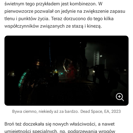
świetnym tego przykładem jest kombinezon. W
pierwowzorze pozwalał on jedynie na zwiększenie zapasu
tlenu i punktów życia. Teraz dorzucono do tego kilka
współczynników związanych ze stazą i kinezą.
Bywa ciemno, niekiedy aż za bardzo.
Dead Space, EA, 2023
Broń też doczekała się nowych właściwości, a nawet
umiejętności specjalnych, np. podgrzewania wrogów