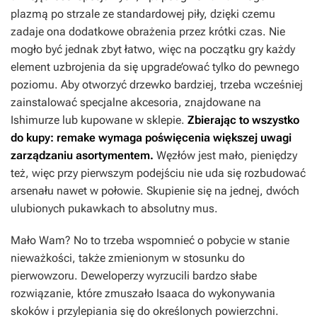
plazmą po strzale ze standardowej piły, dzięki czemu
zadaje ona dodatkowe obrażenia przez krótki czas. Nie
mogło być jednak zbyt łatwo, więc na początku gry każdy
element uzbrojenia da się upgrade’ować tylko do pewnego
poziomu. Aby otworzyć drzewko bardziej, trzeba wcześniej
zainstalować specjalne akcesoria, znajdowane na
Ishimurze lub kupowane w sklepie.
Zbierając to wszystko
do kupy: remake wymaga poświęcenia większej uwagi
zarządzaniu asortymentem.
Węzłów jest mało, pieniędzy
też, więc przy pierwszym podejściu nie uda się rozbudować
arsenału nawet w połowie. Skupienie się na jednej, dwóch
ulubionych pukawkach to absolutny mus.
Mało Wam? No to trzeba wspomnieć o pobycie w stanie
nieważkości, także zmienionym w stosunku do
pierwowzoru. Deweloperzy wyrzucili bardzo słabe
rozwiązanie, które zmuszało Isaaca do wykonywania
skoków i przylepiania się do określonych powierzchni.