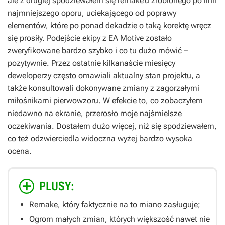
ale z drugiej spodziewałem się remake’u zrobionego po linii
najmniejszego oporu, uciekającego od poprawy
elementów, które po ponad dekadzie o taką korektę wręcz
się prosiły. Podejście ekipy z EA Motive zostało
zweryfikowane bardzo szybko i co tu dużo mówić –
pozytywnie. Przez ostatnie kilkanaście miesięcy
deweloperzy często omawiali aktualny stan projektu, a
także konsultowali dokonywane zmiany z zagorzałymi
miłośnikami pierwowzoru. W efekcie to, co zobaczyłem
niedawno na ekranie, przerosło moje najśmielsze
oczekiwania. Dostałem dużo więcej, niż się spodziewałem,
co też odzwierciedla widoczna wyżej bardzo wysoka
ocena.
PLUSY:
Remake, który faktycznie na to miano zasługuje;
Ogrom małych zmian, których większość nawet nie