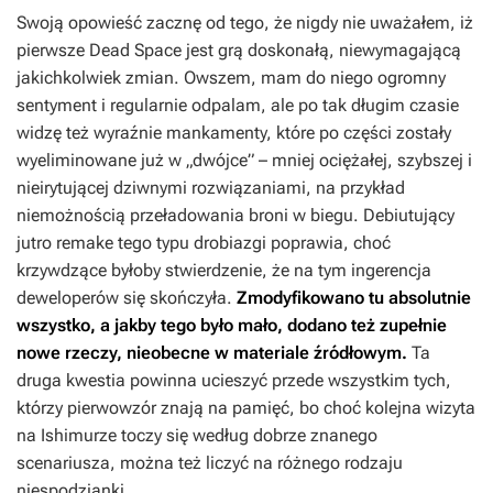
Swoją opowieść zacznę od tego, że nigdy nie uważałem, iż
pierwsze
Dead Space
jest grą doskonałą, niewymagającą
jakichkolwiek zmian. Owszem, mam do niego ogromny
sentyment i regularnie odpalam, ale po tak długim czasie
widzę też wyraźnie mankamenty, które po części zostały
wyeliminowane już w „dwójce” – mniej ociężałej, szybszej i
nieirytującej dziwnymi rozwiązaniami, na przykład
niemożnością przeładowania broni w biegu. Debiutujący
jutro remake tego typu drobiazgi poprawia, choć
krzywdzące byłoby stwierdzenie, że na tym ingerencja
deweloperów się skończyła.
Zmodyfikowano tu absolutnie
wszystko, a jakby tego było mało, dodano też zupełnie
nowe rzeczy, nieobecne w materiale źródłowym.
Ta
druga kwestia powinna ucieszyć przede wszystkim tych,
którzy pierwowzór znają na pamięć, bo choć kolejna wizyta
na Ishimurze toczy się według dobrze znanego
scenariusza, można też liczyć na różnego rodzaju
niespodzianki.