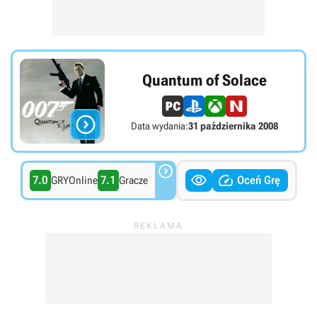
Quantum of Solace

Data wydania:
31 października 2008



7.0
7.1
Oceń Grę
GRYOnline
Gracze