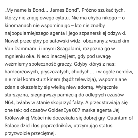
„My name is Bond… James Bond”
. Próżno szukać tych,
którzy nie znają owego cytatu. Nie ma chyba nikogo – o
kinomanach nie wspominając – kto nie znałby
najpopularniejszego agenta i jego szpanerskiej odzywki.
Nawet przeciętny polsatowski widz, obeznany z wszelkimi
Van Dammami i innymi Seagalami, rozpozna go w
mgnieniu oka. Nieco inaczej jest, gdy pod uwagę
weźmiemy społeczność graczy. Gdyby któryś z nas:
hardcore’owych, pryszczatych, chudych... i w ogóle nerdów,
nie miał kontaktu z kinem (bądź telewizją), wspomniane
zdanie okazałaby się wielką niewiadomą. Wyłącznie
starszyzna, sięgnąwszy pamięcią do odległych czasów
N64, byłaby w stanie skojarzyć fakty. A przedstawiają się
one tak: od czasów
GoldenEye 007
marka agenta Jej
Królewskiej Mości nie doczekała się dobrej gry,
Quantum of
Solace
dzieli los poprzedników, utrzymując status
przyzwoicie przeciętnej.