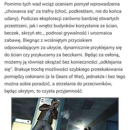
Pomimo tych wad wciąż oceniam pomysł wprowadzenia
„chowania się” za trafny (choć, podkreślam, nie do końca
udany). Podczas eksploracji zarówno bardziej otwartych
przestrzeni, jak i wnętrz budynków korzystanie ze ścian,
beczek, skrzyń etc., podnosi grywalność i urozmaica
zabawę. Biegnąc z wciśniętym przyciskiem
odpowiadającym za ukrycie, dynamicznie przyklejamy się
do ścian czy przykucamy za beczkami. Będąc za osłoną,
możemy ją również okrążać bez konieczności „odklejania
się”. Brakuje trochę możliwości szybkiego przeskakiwania
pomiędzy osłonami (a la
Gears of War
), jednakże i bez tego
można sobie poradzić, a strzelanie do przeciwników,
będąc ukrytym, to czysta przyjemność.