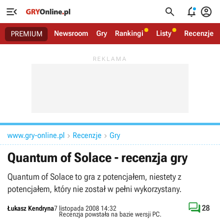




Newsroom
Gry
Rankingi
Listy
Recenzje
PREMIUM
www.gry-online.pl
Recenzje
Gry


Quantum of Solace - recenzja gry
Quantum of Solace to gra z potencjałem, niestety z
potencjałem, który nie został w pełni wykorzystany.

28
Łukasz Kendryna
7 listopada 2008 14:32
Recenzja powstała na bazie wersji
PC
.