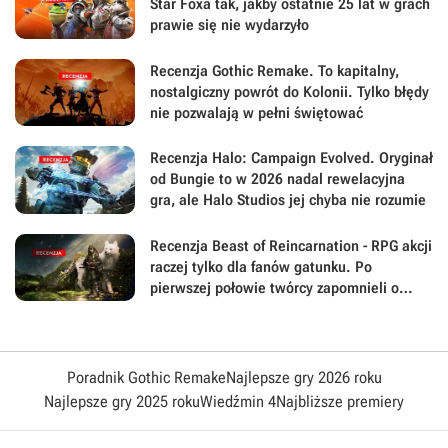
Star Foxa tak, jakby ostatnie 25 lat w grach
prawie się nie wydarzyło
Recenzja Gothic Remake. To kapitalny,
nostalgiczny powrót do Kolonii. Tylko błędy
nie pozwalają w pełni świętować
Recenzja Halo: Campaign Evolved. Oryginał
od Bungie to w 2026 nadal rewelacyjna
gra, ale Halo Studios jej chyba nie rozumie
Recenzja Beast of Reincarnation - RPG akcji
raczej tylko dla fanów gatunku. Po
pierwszej połowie twórcy zapomnieli o
największej sile swojej gry
Poradnik Gothic Remake
Najlepsze gry 2026 roku
Najlepsze gry 2025 roku
Wiedźmin 4
Najbliższe premiery