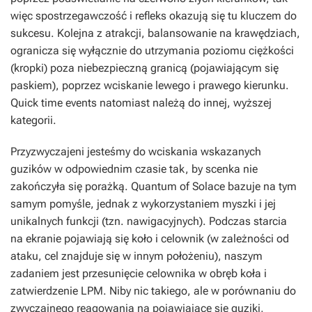
więc spostrzegawczość i refleks okazują się tu kluczem do
sukcesu. Kolejna z atrakcji, balansowanie na krawędziach,
ogranicza się wyłącznie do utrzymania poziomu ciężkości
(kropki) poza niebezpieczną granicą (pojawiającym się
paskiem), poprzez wciskanie lewego i prawego kierunku.
Quick time events natomiast należą do innej, wyższej
kategorii.
Przyzwyczajeni jesteśmy do wciskania wskazanych
guzików w odpowiednim czasie tak, by scenka nie
zakończyła się porażką. Quantum of Solace bazuje na tym
samym pomyśle, jednak z wykorzystaniem myszki i jej
unikalnych funkcji (tzn. nawigacyjnych). Podczas starcia
na ekranie pojawiają się koło i celownik (w zależności od
ataku, cel znajduje się w innym położeniu), naszym
zadaniem jest przesunięcie celownika w obręb koła i
zatwierdzenie LPM. Niby nic takiego, ale w porównaniu do
zwyczajnego reagowania na pojawiające się guziki,