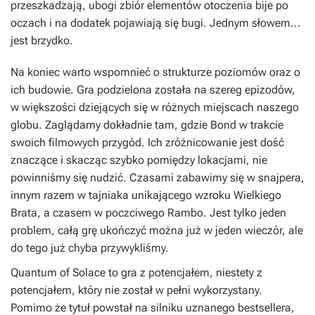
przeszkadzają, ubogi zbiór elementów otoczenia bije po
oczach i na dodatek pojawiają się bugi. Jednym słowem...
jest brzydko.
Na koniec warto wspomnieć o strukturze poziomów oraz o
ich budowie. Gra podzielona została na szereg epizodów,
w większości dziejących się w różnych miejscach naszego
globu. Zaglądamy dokładnie tam, gdzie Bond w trakcie
swoich filmowych przygód. Ich zróżnicowanie jest dość
znaczące i skacząc szybko pomiędzy lokacjami, nie
powinniśmy się nudzić. Czasami zabawimy się w snajpera,
innym razem w tajniaka unikającego wzroku Wielkiego
Brata, a czasem w poczciwego Rambo. Jest tylko jeden
problem, całą grę ukończyć można już w jeden wieczór, ale
do tego już chyba przywykliśmy.
Quantum of Solace to gra z potencjałem, niestety z
potencjałem, który nie został w pełni wykorzystany.
Pomimo że tytuł powstał na silniku uznanego bestsellera,