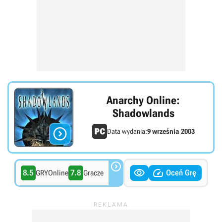
Anarchy Online:
Shadowlands

Data wydania:
9 września 2003



8.5
7.8
Oceń Grę
GRYOnline
Gracze