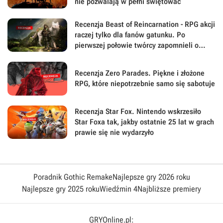
nie pozwalają w pełni świętować
Recenzja Beast of Reincarnation - RPG akcji
raczej tylko dla fanów gatunku. Po
pierwszej połowie twórcy zapomnieli o
największej sile swojej gry
Recenzja Zero Parades. Piękne i złożone
RPG, które niepotrzebnie samo się sabotuje
Recenzja Star Fox. Nintendo wskrzesiło
Star Foxa tak, jakby ostatnie 25 lat w grach
prawie się nie wydarzyło
Poradnik Gothic Remake
Najlepsze gry 2026 roku
Najlepsze gry 2025 roku
Wiedźmin 4
Najbliższe premiery
GRYOnline.pl: