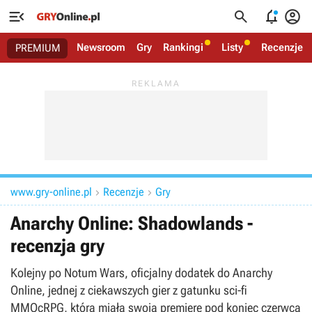




Newsroom
Gry
Rankingi
Listy
Recenzje
PREMIUM
www.gry-online.pl
Recenzje
Gry


Anarchy Online: Shadowlands -
recenzja gry
Kolejny po Notum Wars, oficjalny dodatek do Anarchy
Online, jednej z ciekawszych gier z gatunku sci-fi
MMOcRPG, która miała swoją premierę pod koniec czerwca