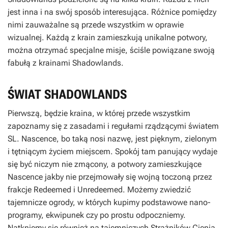
jest inna i na swój sposób interesująca. Różnice pomiędzy
nimi zauważalne są przede wszystkim w oprawie
wizualnej. Każdą z krain zamieszkują unikalne potwory,
można otrzymać specjalne misje, ściśle powiązane swoją
fabułą z krainami Shadowlands.
ŚWIAT SHADOWLANDS
Pierwszą, będzie kraina, w której przede wszystkim
zapoznamy się z zasadami i regułami rządzącymi światem
SL. Nascence, bo taką nosi nazwę, jest pięknym, zielonym
i tętniącym życiem miejscem. Spokój tam panujący wydaje
się być niczym nie zmącony, a potwory zamieszkujące
Nascence jakby nie przejmowały się wojną toczoną przez
frakcje Redeemed i Unredeemed. Możemy zwiedzić
tajemnicze ogrody, w których kupimy podstawowe nano-
programy, ekwipunek czy po prostu odpoczniemy.
Natkniemy się również na tajemniczych Strażników Cienia,