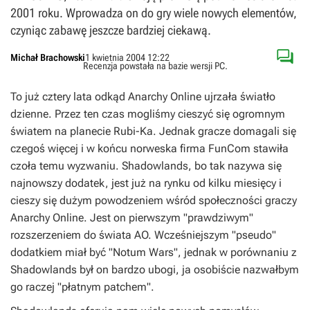
2001 roku. Wprowadza on do gry wiele nowych elementów,
czyniąc zabawę jeszcze bardziej ciekawą.

Michał Brachowski
1 kwietnia 2004 12:22
Recenzja powstała na bazie wersji
PC
.
To już cztery lata odkąd Anarchy Online ujrzała światło
dzienne. Przez ten czas mogliśmy cieszyć się ogromnym
światem na planecie Rubi-Ka. Jednak gracze domagali się
czegoś więcej i w końcu norweska firma FunCom stawiła
czoła temu wyzwaniu. Shadowlands, bo tak nazywa się
najnowszy dodatek, jest już na rynku od kilku miesięcy i
cieszy się dużym powodzeniem wśród społeczności graczy
Anarchy Online. Jest on pierwszym "prawdziwym"
rozszerzeniem do świata AO. Wcześniejszym "pseudo"
dodatkiem miał być "Notum Wars", jednak w porównaniu z
Shadowlands był on bardzo ubogi, ja osobiście nazwałbym
go raczej "płatnym patchem".