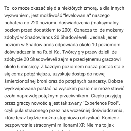
To, co może okazać się dla niektórych zmorą, a dla innych
wyzwaniem, jest możliwość "levelowania" naszego
bohatera do 220 poziomu doświadczenia (maksymalny
poziom przed dodatkiem to 200). Oznacza to, że możemy
zdobyć w Shadowlands 20 Shadowleveli. Jednak jeden
poziom w Shadowlands odpowiada około 10 poziomom
doświadczenia na Rubi-Ka. Twórcy gry przewidzieli, że
zdobycie 20 Shadowleveli zajmie przeciętnemu graczowi
około 6 miesięcy. Z każdym poziomem nasza postać staje
się coraz potężniejsza, uzyskuje dostęp do nowej
śmiercionośnej broni oraz do potężnych pancerzy. Dobrze
wyekwipowana postać na wysokim poziomie może stawić
czoła naprawdę potężnym przeciwnikom. Ciepło przyjętą
przez graczy nowością jest tak zwany "Experience Pool",
czyli pula straconego przez nas wcześniej doświadczenia,
które teraz będzie można stopniowo odzyskać. Koniec z
bezpowrotnie straconymi milionami XP. Nie ma to jak