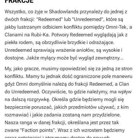
FRAKCJE
Wszystko, co żyje w Shadowlands przynależy do jednej z
dwóch frakcji: "Redeemed" lub "Unredeemed", które są
jakby lustrzanym odbiciem konfliktu pomiędzy Omni-Tek, a
Clanami na Rubi-Ka. Potwory Redeemed wyglądają jak z
piekła rodem, są obrzydliwie brzydkie i odrażające.
Unredeemed sprawiają wrażenie aniołów, są wysokie i
dostojne. Jakże mylący może być wygląd zewnętrzny...
My, jako gracze, musimy opowiedzieć się za jedną ze stron
konfliktu. Mamy tu jednak dość ograniczone pole manewru
gdyż Omni domyślnie należą do frakcji Redeemed, a Clan
do Unredeemed. Oczywiście, to gdzie należymy, ma wpływ
na dalszą rozgrywkę. Określa gdzie będziemy mogli się
bezpiecznie poruszać, jakich przedmiotów używać, z kim
rozmawiać i jakie zadania zostaną nam przydzielone.
Nasza ranga w danej frakcji, określana jest przez tak
zwane "Faction points". Wraz z ich wzrostem będziemy
coraz potężniejsi i otrzymamy dostęp do nowych