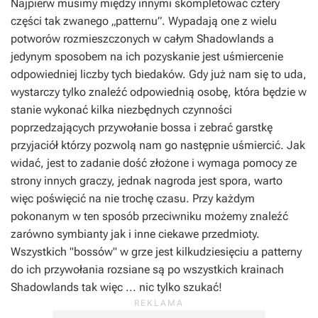
Najpierw musimy między innymi skompletować cztery
części tak zwanego „patternu”. Wypadają one z wielu
potworów rozmieszczonych w całym Shadowlands a
jedynym sposobem na ich pozyskanie jest uśmiercenie
odpowiedniej liczby tych biedaków. Gdy już nam się to uda,
wystarczy tylko znaleźć odpowiednią osobę, która będzie w
stanie wykonać kilka niezbędnych czynności
poprzedzających przywołanie bossa i zebrać garstkę
przyjaciół którzy pozwolą nam go następnie uśmiercić. Jak
widać, jest to zadanie dość złożone i wymaga pomocy ze
strony innych graczy, jednak nagroda jest spora, warto
więc poświęcić na nie trochę czasu. Przy każdym
pokonanym w ten sposób przeciwniku możemy znaleźć
zarówno symbianty jak i inne ciekawe przedmioty.
Wszystkich "bossów" w grze jest kilkudziesięciu a patterny
do ich przywołania rozsiane są po wszystkich krainach
Shadowlands tak więc ... nic tylko szukać!