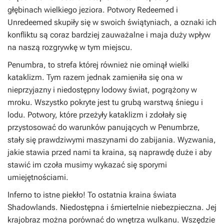
głębinach wielkiego jeziora. Potwory Redeemed i
Unredeemed skupiły się w swoich świątyniach, a oznaki ich
konfliktu są coraz bardziej zauważalne i maja duży wpływ
na naszą rozgrywkę w tym miejscu.
Penumbra, to strefa której również nie ominął wielki
kataklizm. Tym razem jednak zamieniła się ona w
nieprzyjazny i niedostępny lodowy świat, pogrążony w
mroku. Wszystko pokryte jest tu grubą warstwą śniegu i
lodu. Potwory, które przeżyły kataklizm i zdołały się
przystosować do warunków panujących w Penumbrze,
stały się prawdziwymi maszynami do zabijania. Wyzwania,
jakie stawia przed nami ta kraina, są naprawdę duże i aby
stawić im czoła musimy wykazać się sporymi
umiejętnościami.
Inferno to istne piekło! To ostatnia kraina świata
Shadowlands. Niedostępna i śmiertelnie niebezpieczna. Jej
krajobraz można porównać do wnętrza wulkanu. Wszędzie