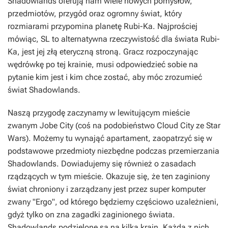
Shadowlands oferują nam wiele nowych pomysłów,
przedmiotów, przygód oraz ogromny świat, który
rozmiarami przypomina planetę Rubi-Ka. Najprościej
mówiąc, SL to alternatywna rzeczywistość dla świata Rubi-
Ka, jest jej złą eteryczną stroną. Gracz rozpoczynając
wędrówkę po tej krainie, musi odpowiedzieć sobie na
pytanie kim jest i kim chce zostać, aby móc zrozumieć
świat Shadowlands.
Naszą przygodę zaczynamy w lewitującym mieście
zwanym Jobe City (coś na podobieństwo Cloud City ze Star
Wars). Możemy tu wynająć apartament, zaopatrzyć się w
podstawowe przedmioty niezbędne podczas przemierzania
Shadowlands. Dowiadujemy się również o zasadach
rządzących w tym mieście. Okazuje się, że ten zaginiony
świat chroniony i zarządzany jest przez super komputer
zwany "Ergo", od którego będziemy częściowo uzależnieni,
gdyż tylko on zna zagadki zaginionego świata.
Shadowlands podzielone są na kilka krain. Każda z nich