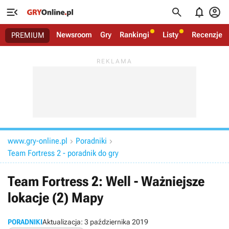




Newsroom
Gry
Rankingi
Listy
Recenzje
PREMIUM
www.gry-online.pl
Poradniki


Team Fortress 2 - poradnik do gry
Team Fortress 2: Well - Ważniejsze
lokacje (2) Mapy
PORADNIKI
Aktualizacja:
3 października 2019