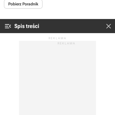
Pobierz Poradnik


Spis treści