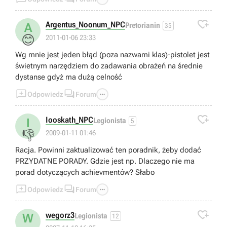

Argentus_Noonum_NPC
A
Pretorianin
35
😊
2011-01-06 23:33
Wg mnie jest jeden błąd (poza nazwami klas)-pistolet jest
świetnym narzędziem do zadawania obrażeń na średnie
dystanse gdyż ma dużą celność



Odpowiedz
Forum

Iooskath_NPC
I
Legionista
5
👎
2009-01-11 01:46
Racja. Powinni zaktualizować ten poradnik, żeby dodać
PRZYDATNE PORADY. Gdzie jest np. Dlaczego nie ma
porad dotyczących achievmentów? Słabo



Odpowiedz
Forum

wegorz3
W
Legionista
12