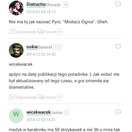

Distructio
Chorąży
14
2016-01-04 18:12
Nie ma to jak nazwać Pyro: "Miotacz Ognia". Gheh.



Odpowiedz
Forum

ookie
Generał
117
2014-12-03 14:05
wicekwacek
spójrz na datę publikacji tego poradnika :) Jak widać nie
był aktualizowany od tego czasu, a gra zmieniła się
diametralnie.



Odpowiedz
Forum

wicekwacek
W
Junior
2
2014-12-03 14:01
medyk w karabinku ma 50 strzykawek a nie 36 u mnie tak