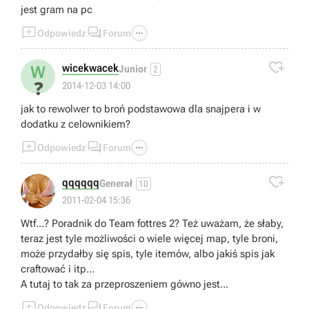
jest gram na pc



Odpowiedz
Forum

wicekwacek
W
Junior
2
❓
2014-12-03 14:00
jak to rewolwer to broń podstawowa dla snajpera i w
dodatku z celownikiem?



Odpowiedz
Forum

qqqqqq
Generał
10
2011-02-04 15:36
Wtf...? Poradnik do Team fottres 2? Też uważam, że słaby,
teraz jest tyle możliwości o wiele więcej map, tyle broni,
może przydałby się spis, tyle itemów, albo jakiś spis jak
craftować i itp...
A tutaj to tak za przeproszeniem gówno jest...



Odpowiedz
Forum