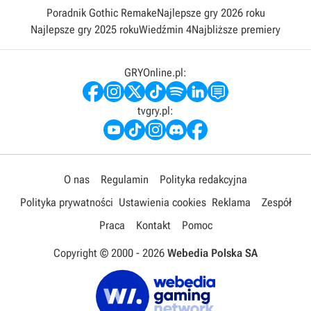
Poradnik Gothic Remake
Najlepsze gry 2026 roku
Najlepsze gry 2025 roku
Wiedźmin 4
Najbliższe premiery
GRYOnline.pl:
tvgry.pl:
O nas
Regulamin
Polityka redakcyjna
Polityka prywatności
Ustawienia cookies
Reklama
Zespół
Praca
Kontakt
Pomoc
Copyright © 2000 -
2026
Webedia Polska SA