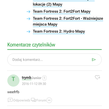
lokacje (2) Mapy
Team Fortress 2: Fort2Fort Mapy
Team Fortress 2: Fort2Fort - Ważniejsze
miejsca Mapy
Team Fortress 2: Hydro Mapy
Komentarze czytelników

Dodaj komentarz...

trymb
T
Junior
1
2016-11-12 09:30
weefrfb



Odpowiedz
Forum