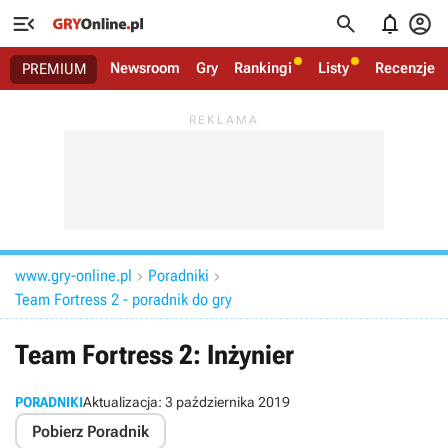




Newsroom
Gry
Rankingi
Listy
Recenzje
PREMIUM
www.gry-online.pl
Poradniki


Team Fortress 2 - poradnik do gry
Team Fortress 2: Inżynier
PORADNIKI
Aktualizacja:
3 października 2019
Pobierz Poradnik