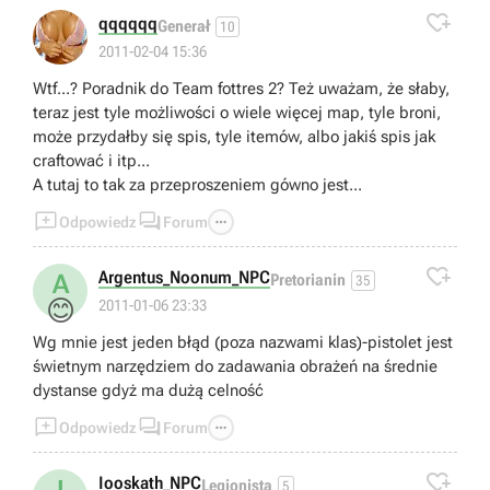

qqqqqq
Generał
10
2011-02-04 15:36
Wtf...? Poradnik do Team fottres 2? Też uważam, że słaby,
teraz jest tyle możliwości o wiele więcej map, tyle broni,
może przydałby się spis, tyle itemów, albo jakiś spis jak
craftować i itp...
A tutaj to tak za przeproszeniem gówno jest...



Odpowiedz
Forum

Argentus_Noonum_NPC
A
Pretorianin
35
😊
2011-01-06 23:33
Wg mnie jest jeden błąd (poza nazwami klas)-pistolet jest
świetnym narzędziem do zadawania obrażeń na średnie
dystanse gdyż ma dużą celność



Odpowiedz
Forum

Iooskath_NPC
Legionista
5