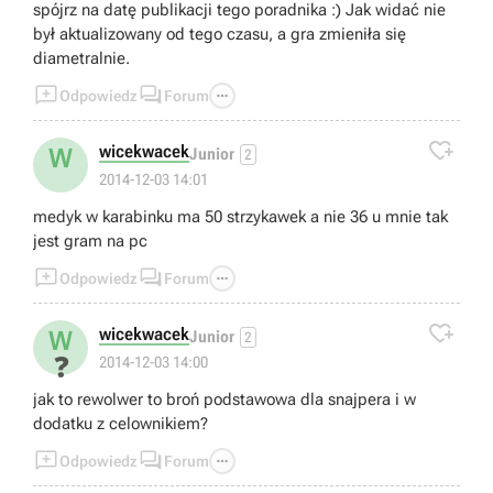
spójrz na datę publikacji tego poradnika :) Jak widać nie
był aktualizowany od tego czasu, a gra zmieniła się
diametralnie.



Odpowiedz
Forum

wicekwacek
W
Junior
2
2014-12-03 14:01
medyk w karabinku ma 50 strzykawek a nie 36 u mnie tak
jest gram na pc



Odpowiedz
Forum

wicekwacek
W
Junior
2
❓
2014-12-03 14:00
jak to rewolwer to broń podstawowa dla snajpera i w
dodatku z celownikiem?



Odpowiedz
Forum