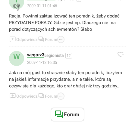
I
👎
2009-01-11 01:46
Racja. Powinni zaktualizować ten poradnik, żeby dodać
PRZYDATNE PORADY. Gdzie jest np. Dlaczego nie ma
porad dotyczących achievmentów? Słabo



Odpowiedz
Forum

wegorz3
W
Legionista
12
2007-11-12 16:35
Jak na mój gust to strasznie słaby ten poradnik, liczyłem
na jakieś informacje przydatne, a nie takie, które są
oczywiste dla każdego, kto grał dłużej niż trzy godziny...



Odpowiedz
Forum

Forum