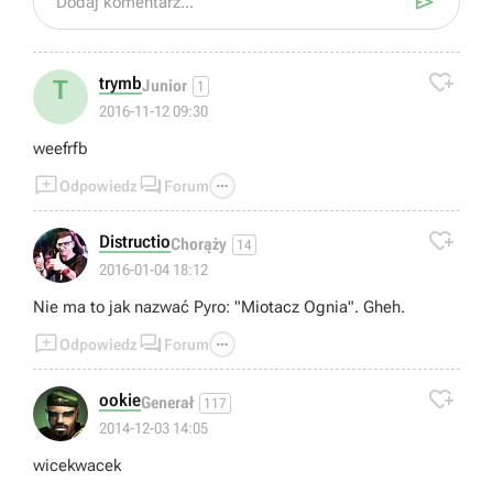

Dodaj komentarz...

trymb
T
Junior
1
2016-11-12 09:30
weefrfb



Odpowiedz
Forum

Distructio
Chorąży
14
2016-01-04 18:12
Nie ma to jak nazwać Pyro: "Miotacz Ognia". Gheh.



Odpowiedz
Forum

ookie
Generał
117
2014-12-03 14:05
wicekwacek