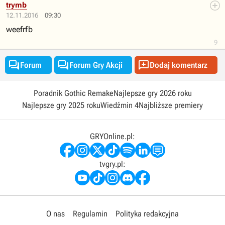
trymb
12.11.2016
09:30
weefrfb
9



Forum
Forum Gry Akcji
Dodaj komentarz
Poradnik Gothic Remake
Najlepsze gry 2026 roku
Najlepsze gry 2025 roku
Wiedźmin 4
Najbliższe premiery
GRYOnline.pl:
tvgry.pl:
O nas
Regulamin
Polityka redakcyjna