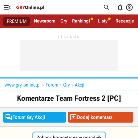




Newsroom
Gry
Rankingi
Listy
Recenzje
PREMIUM
www.gry-online.pl
Forum
Gry
Akcji



Komentarze Team Fortress 2 [PC]


Forum Gry Akcji
Dodaj komentarz
Zobacz komentowany poradnik