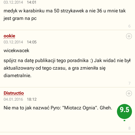
03.12.2014
14:01
medyk w karabinku ma 50 strzykawek a nie 36 u mnie tak
jest gram na pc
6
ookie
03.12.2014
14:05
wicekwacek
spójrz na datę publikacji tego poradnika :) Jak widać nie był
aktualizowany od tego czasu, a gra zmieniła się
diametralnie.
7
Distructio
04.01.2016
18:12
Nie ma to jak nazwać Pyro: "Miotacz Ognia". Gheh.
9.5
8