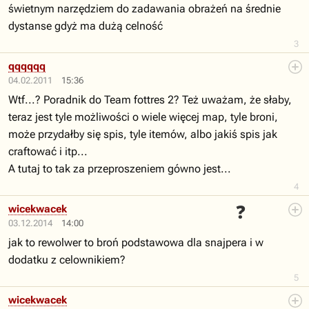
świetnym narzędziem do zadawania obrażeń na średnie
dystanse gdyż ma dużą celność
3
qqqqqq
04.02.2011
15:36
Wtf...? Poradnik do Team fottres 2? Też uważam, że słaby,
teraz jest tyle możliwości o wiele więcej map, tyle broni,
może przydałby się spis, tyle itemów, albo jakiś spis jak
craftować i itp...
A tutaj to tak za przeproszeniem gówno jest...
4
❓
wicekwacek
03.12.2014
14:00
jak to rewolwer to broń podstawowa dla snajpera i w
dodatku z celownikiem?
5
wicekwacek