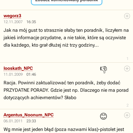
wegorz3
12.11.2007
16:35
Jak na mój gust to strasznie słaby ten poradnik, liczyłem na
jakieś informacje przydatne, a nie takie, które są oczywiste
dla każdego, kto grał dłużej niż trzy godziny...
1
👎
Iooskath_NPC
11.01.2009
01:46
Racja. Powinni zaktualizować ten poradnik, żeby dodać
PRZYDATNE PORADY. Gdzie jest np. Dlaczego nie ma porad
dotyczących achievmentów? Słabo
2
😊
Argentus_Noonum_NPC
06.01.2011
23:33
Wg mnie jest jeden błąd (poza nazwami klas)-pistolet jest