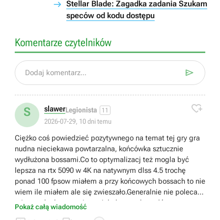
Stellar Blade: Zagadka zadania Szukam
speców od kodu dostępu
Komentarze czytelników

Dodaj komentarz...

slawer
S
Legionista
11
2026-07-29, 10 dni temu
Ciężko coś powiedzieć pozytywnego na temat tej gry gra
nudna nieciekawa powtarzalna, końcówka sztucznie
wydłużona bossami.Co to optymalizacj też mogla być
lepsza na rtx 5090 w 4K na natywnym dlss 4.5 trochę
ponad 100 fpsow miałem a przy końcowych bossach to nie
wiem ile miałem ale się zwieszało.Generalnie nie polecam
tej gry szkoda czasu jest wiele lepszych tytułów
Pokaż całą wiadomość
https://youtu.be/rXxWcD_f7GU