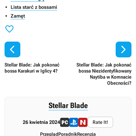
Lista starć z bossami
Zamęt



Stellar Blade: Jak pokonać
Stellar Blade: Jak pokonać
bossa Karakuri w Iglicy 4?
bossa Niezidentyfikowany
Naytiba w Komnacie
Obecności?
Stellar Blade
26 kwietnia 2024
Rate It!
Przegląd
Poradnik
Recenzja