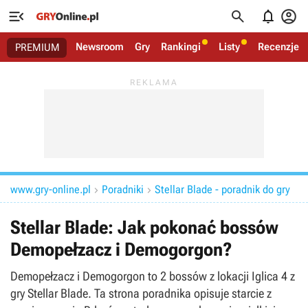




Newsroom
Gry
Rankingi
Listy
Recenzje
PREMIUM
www.gry-online.pl
Poradniki
Stellar Blade - poradnik do gry


Stellar Blade: Jak pokonać bossów
Demopełzacz i Demogorgon?
Demopełzacz i Demogorgon to 2 bossów z lokacji Iglica 4 z
gry Stellar Blade. Ta strona poradnika opisuje starcie z