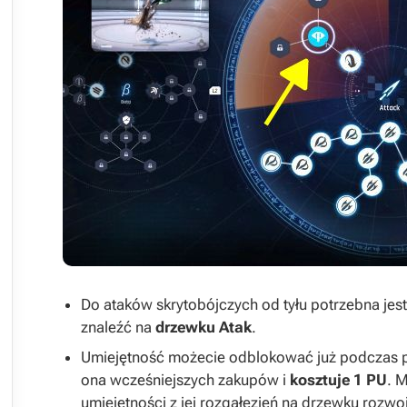



Do ataków skrytobójczych od tyłu potrzebna jes
znaleźć na
drzewku Atak
.
Umiejętność możecie odblokować już podczas p
ona wcześniejszych zakupów i
kosztuje 1 PU
. 
umiejętności z jej rozgałęzień na drzewku rozwoj