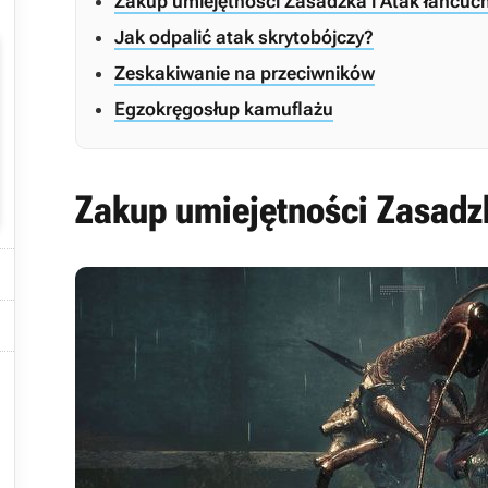
Zakup umiejętności Zasadzka i Atak łańcu
Jak odpalić atak skrytobójczy?
Zeskakiwanie na przeciwników
Egzokręgosłup kamuflażu
Zakup umiejętności Zasadz


