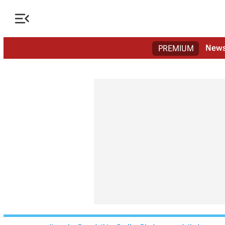

New
PREMIUM