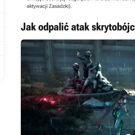
aktywacji Zasadzki).

Jak odpalić atak skrytobój


