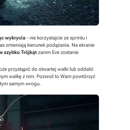
jąc wykrycia
- nie korzystajcie ze sprintu i
as zmieniają kierunek podążania. Na ekranie
ie szybko Trójkąt
zanim Eve zostanie
oże przystąpić do otwartej walki lub oddalić
amym walkę z nim. Pozwoli to Wam powtórzyć
na tym samym wrogu.