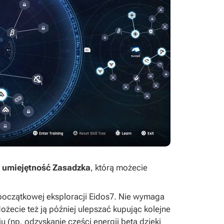
t
umiejętność Zasadzka
, którą możecie
oczątkowej eksploracji Eidos7. Nie wymaga
Możecie też ją później ulepszać kupując kolejne
u (np. odzyskanie części energii beta dzięki