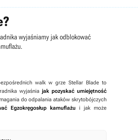
e?
poradnika wyjaśniamy jak odblokować
amuflażu.
bezpośrednich walk w grze
Stellar Blade
to
oradnika wyjaśnia
jak pozyskać umiejętność
ymagania do odpalania ataków skrytobójczych
wać Egzokręgosłup kamuflażu
i jak może