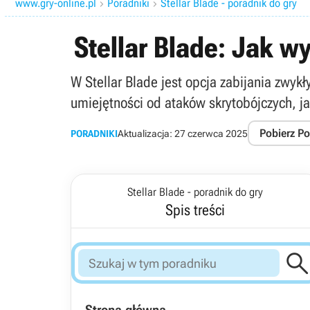
www.gry-online.pl
Poradniki
Stellar Blade - poradnik do gry


Stellar Blade: Jak 
W Stellar Blade jest opcja zabijania zwy
umiejętności od ataków skrytobójczych, j
Pobierz P
PORADNIKI
Aktualizacja:
27 czerwca 2025
Stellar Blade - poradnik do gry
Spis treści