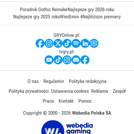
Poradnik Gothic Remake
Najlepsze gry 2026 roku
Najlepsze gry 2025 roku
Wiedźmin 4
Najbliższe premiery
GRYOnline.pl:
tvgry.pl:
O nas
Regulamin
Polityka redakcyjna
Polityka prywatności
Ustawienia cookies
Reklama
Zespół
Praca
Kontakt
Pomoc
Copyright © 2000 -
2026
Webedia Polska SA