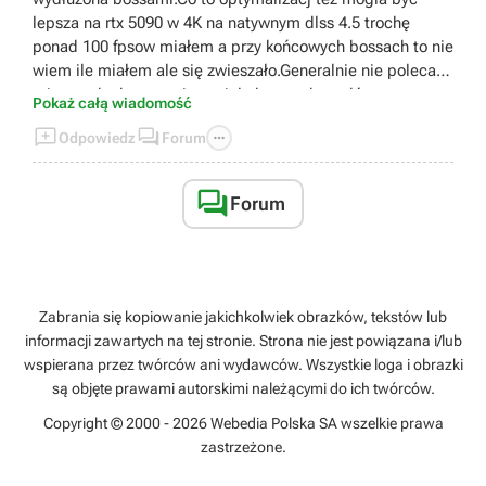
lepsza na rtx 5090 w 4K na natywnym dlss 4.5 trochę
ponad 100 fpsow miałem a przy końcowych bossach to nie
wiem ile miałem ale się zwieszało.Generalnie nie polecam
tej gry szkoda czasu jest wiele lepszych tytułów
Pokaż całą wiadomość
https://youtu.be/rXxWcD_f7GU



Odpowiedz
Forum

Forum
Zabrania się kopiowanie jakichkolwiek obrazków, tekstów lub
informacji zawartych na tej stronie. Strona nie jest powiązana i/lub
wspierana przez twórców ani wydawców. Wszystkie loga i obrazki
są objęte prawami autorskimi należącymi do ich twórców.
Copyright © 2000 - 2026 Webedia Polska SA wszelkie prawa
zastrzeżone.