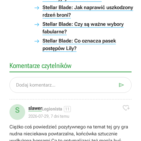
Stellar Blade: Jak naprawić uszkodzony
rdzeń broni?
Stellar Blade: Czy są ważne wybory
fabularne?
Stellar Blade: Co oznacza pasek
postępów Lily?
Komentarze czytelników

Dodaj komentarz...

slawer
S
Legionista
11
2026-07-29, 7 dni temu
Ciężko coś powiedzieć pozytywnego na temat tej gry gra
nudna nieciekawa powtarzalna, końcówka sztucznie
wydłużona bossami.Co to optymalizacj też mogla być