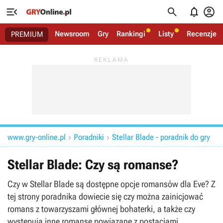




Newsroom
Gry
Rankingi
Listy
Recenzje
PREMIUM
www.gry-online.pl
Poradniki
Stellar Blade - poradnik do gry


Stellar Blade: Czy są romanse?
Czy w Stellar Blade są dostępne opcje romansów dla Eve? Z
tej strony poradnika dowiecie się czy można zainicjować
romans z towarzyszami głównej bohaterki, a także czy
występują inne romanse powiązane z postaciami