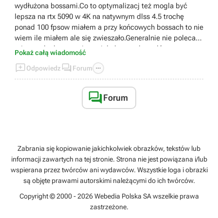
wydłużona bossami.Co to optymalizacj też mogla być
lepsza na rtx 5090 w 4K na natywnym dlss 4.5 trochę
ponad 100 fpsow miałem a przy końcowych bossach to nie
wiem ile miałem ale się zwieszało.Generalnie nie polecam
tej gry szkoda czasu jest wiele lepszych tytułów
Pokaż całą wiadomość
https://youtu.be/rXxWcD_f7GU



Odpowiedz
Forum

Forum
Zabrania się kopiowanie jakichkolwiek obrazków, tekstów lub
informacji zawartych na tej stronie. Strona nie jest powiązana i/lub
wspierana przez twórców ani wydawców. Wszystkie loga i obrazki
są objęte prawami autorskimi należącymi do ich twórców.
Copyright © 2000 - 2026 Webedia Polska SA wszelkie prawa
zastrzeżone.