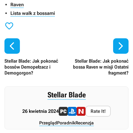
Raven
Lista walk z bossami



Stellar Blade: Jak pokonać
Stellar Blade: Jak pokonać
bossów Demopełzacz i
bossa Raven w misji Ostatni
Demogorgon?
fragment?
Stellar Blade
26 kwietnia 2024
Rate It!
Przegląd
Poradnik
Recenzja