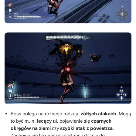
Boss polega na różnego rodzaju
żółtych atakach
. Mogą
to być m.in.
lecący ul
, pojawienie się
czarnych
okręgów na ziemi
czy
szybki atak z powietrza
.
Zachowujcie bezpieczny dystans i dążcie do