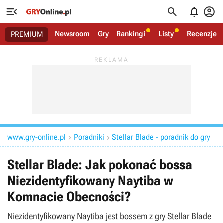




Newsroom
Gry
Rankingi
Listy
Recenzje
PREMIUM
www.gry-online.pl
Poradniki
Stellar Blade - poradnik do gry


Stellar Blade: Jak pokonać bossa
Niezidentyfikowany Naytiba w
Komnacie Obecności?
Niezidentyfikowany Naytiba jest bossem z gry Stellar Blade