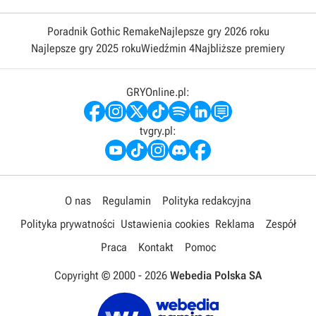
Poradnik Gothic Remake
Najlepsze gry 2026 roku
Najlepsze gry 2025 roku
Wiedźmin 4
Najbliższe premiery
GRYOnline.pl:
tvgry.pl:
O nas
Regulamin
Polityka redakcyjna
Polityka prywatności
Ustawienia cookies
Reklama
Zespół
Praca
Kontakt
Pomoc
Copyright © 2000 -
2026
Webedia Polska SA