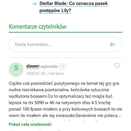
Stellar Blade: Co oznacza pasek
postępów Lily?
Komentarze czytelników

Dodaj komentarz...

slawer
S
Legionista
11
2026-07-29, 7 dni temu
Ciężko coś powiedzieć pozytywnego na temat tej gry gra
nudna nieciekawa powtarzalna, końcówka sztucznie
wydłużona bossami.Co to optymalizacj też mogla być
lepsza na rtx 5090 w 4K na natywnym dlss 4.5 trochę
ponad 100 fpsow miałem a przy końcowych bossach to nie
wiem ile miałem ale się zwieszało.Generalnie nie polecam
tej gry szkoda czasu jest wiele lepszych tytułów
Pokaż całą wiadomość
https://youtu.be/rXxWcD_f7GU