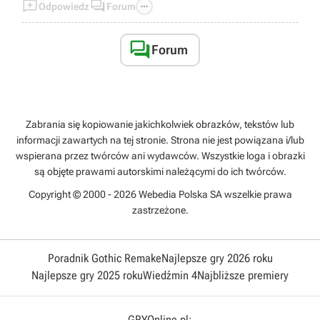



Odpowiedz
Forum

Forum
Zabrania się kopiowanie jakichkolwiek obrazków, tekstów lub
informacji zawartych na tej stronie. Strona nie jest powiązana i/lub
wspierana przez twórców ani wydawców. Wszystkie loga i obrazki
są objęte prawami autorskimi należącymi do ich twórców.
Copyright © 2000 - 2026 Webedia Polska SA wszelkie prawa
zastrzeżone.
Poradnik Gothic Remake
Najlepsze gry 2026 roku
Najlepsze gry 2025 roku
Wiedźmin 4
Najbliższe premiery
GRYOnline.pl: