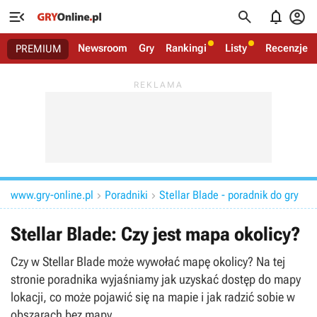




Newsroom
Gry
Rankingi
Listy
Recenzje
PREMIUM
www.gry-online.pl
Poradniki
Stellar Blade - poradnik do gry


Stellar Blade: Czy jest mapa okolicy?
Czy w Stellar Blade może wywołać mapę okolicy? Na tej
stronie poradnika wyjaśniamy jak uzyskać dostęp do mapy
lokacji, co może pojawić się na mapie i jak radzić sobie w
obszarach bez mapy.