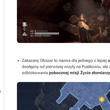




Zakazany Obszar to nazwa dla jednego z lepiej
u
dostępny od pierwszej wizyty na Pustkowiu, ale

odblokowania
pobocznej misji Życie złomiarz

u

