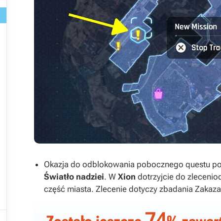






Okazja do odblokowania pobocznego questu poja
Światło nadziei
. W
Xion
dotrzyjcie do zlecenio

część miasta. Zlecenie dotyczy zbadania Zaka
74