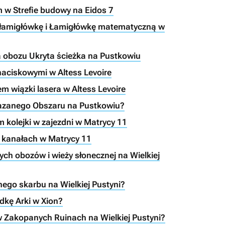
m w Strefie budowy na Eidos 7
tą łamigłówkę i Łamigłówkę matematyczną w
a obozu Ukryta ścieżka na Pustkowiu
 naciskowymi w Altess Levoire
em wiązki lasera w Altess Levoire
akazanego Obszaru na Pustkowiu?
 kolejki w zajezdni w Matrycy 11
w kanałach w Matrycy 11
ych obozów i wieży słonecznej na Wielkiej
nego skarbu na Wielkiej Pustyni?
dkę Arki w Xion?
 w Zakopanych Ruinach na Wielkiej Pustyni?