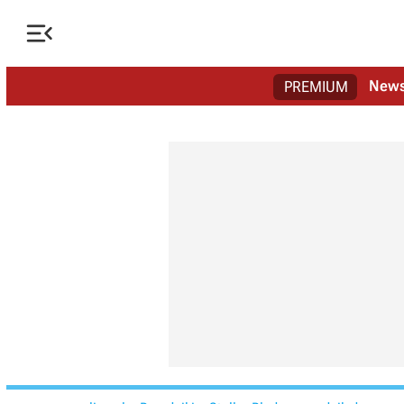

New
PREMIUM