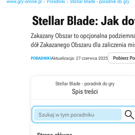
www.gry-online.pl
Poradniki
Stellar Blade - poradnik do gry


Stellar Blade: Jak 
Zakazany Obszar to opcjonalna podziemna l
dół Zakazanego Obszaru dla zaliczenia mis
Pobierz P
PORADNIKI
Aktualizacja:
27 czerwca 2025
Stellar Blade - poradnik do gry
Spis treści