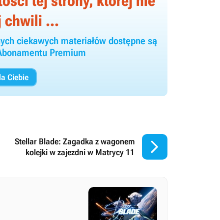
ści tej strony, której nie
 chwili ...
 innych ciekawych materiałów dostępne są
y Abonamentu Premium
a Ciebie

Stellar Blade: Zagadka z wagonem
kolejki w zajezdni w Matrycy 11