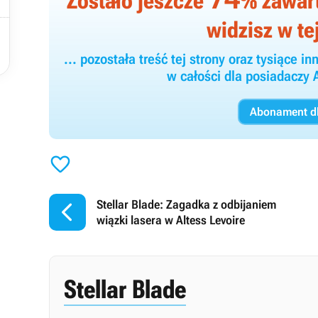
Zostało jeszcze
% zawarto

widzisz w tej

... pozostała treść tej strony oraz tysiące
w całości dla posiadacz
Abonament dl


Stellar Blade: Zagadka z odbijaniem
wiązki lasera w Altess Levoire
Stellar Blade