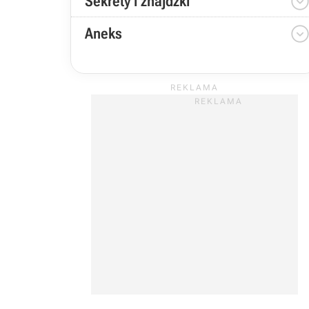
Sekrety i znajdźki
Aneks