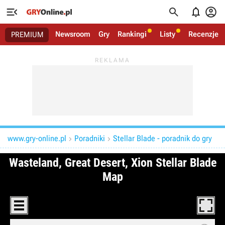




Newsroom
Gry
Rankingi
Listy
Recenzje
PREMIUM
www.gry-online.pl
Poradniki
Stellar Blade - poradnik do gry

