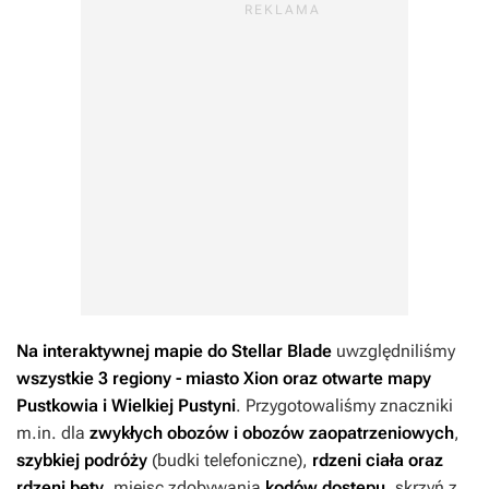
Na interaktywnej mapie do
Stellar Blade
uwzględniliśmy
wszystkie 3 regiony - miasto Xion oraz otwarte mapy
Pustkowia i Wielkiej Pustyni
. Przygotowaliśmy znaczniki
m.in. dla
zwykłych obozów i obozów zaopatrzeniowych
,
szybkiej podróży
(budki telefoniczne),
rdzeni ciała oraz
rdzeni bety
, miejsc zdobywania
kodów dostępu
, skrzyń z