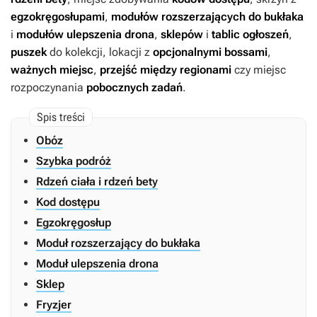
egzokręgosłupami
,
modułów rozszerzających do bukłaka
i
modułów ulepszenia drona
,
sklepów
i
tablic ogłoszeń
,
puszek
do kolekcji, lokacji z
opcjonalnymi bossami
,
ważnych miejsc
,
przejść między regionami
czy miejsc
rozpoczynania
pobocznych zadań
.
Obóz
Szybka podróż
Rdzeń ciała i rdzeń bety
Kod dostępu
Egzokręgosłup
Moduł rozszerzający do bukłaka
Moduł ulepszenia drona
Sklep
Fryzjer