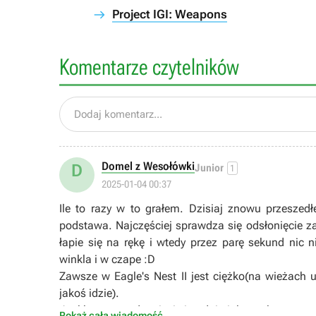
Project IGI: Weapons
Komentarze czytelników
Dodaj komentarz...
Domel z Wesołówki
D
Junior
1
2025-01-04 00:37
Ile to razy w to grałem. Dzisiaj znowu przesze
podstawa. Najczęściej sprawdza się odsłonięcie za
łapie się na rękę i wtedy przez parę sekund nic ni
winkla i w czape :D
Zawsze w Eagle's Nest II jest ciężko(na wieżach u
jakoś idzie).
Jackhammera dorwiecie i padają jak muchy.
Pokaż całą wiadomość