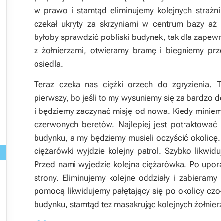
w prawo i stamtąd eliminujemy kolejnych strażn
czekał ukryty za skrzyniami w centrum bazy a
byłoby sprawdzić pobliski budynek, tak dla zapewn
z żołnierzami, otwieramy bramę i biegniemy prz
osiedla.
Teraz czeka nas ciężki orzech do zgryzienia.
pierwszy, bo jeśli to my wysuniemy się za bardzo d
i będziemy zaczynać misję od nowa. Kiedy miniem
czerwonych beretów. Najlepiej jest potraktować
budynku, a my będziemy musieli oczyścić okolicę.
ciężarówki wyjdzie kolejny patrol. Szybko likwid
Przed nami wyjedzie kolejna ciężarówka. Po upor
strony. Eliminujemy kolejne oddziały i zabieram
pomocą likwidujemy pałętający się po okolicy czo
budynku, stamtąd też masakrując kolejnych żołnie