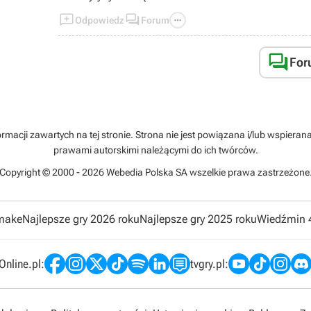



Odpowiedz
Forum

For
rmacji zawartych na tej stronie. Strona nie jest powiązana i/lub wspiera
prawami autorskimi należącymi do ich twórców.
Copyright © 2000 - 2026 Webedia Polska SA wszelkie prawa zastrzeżone
emake
Najlepsze gry 2026 roku
Najlepsze gry 2025 roku
Wiedźmin 
nline.pl:
tvgry.pl: