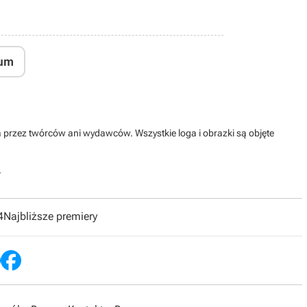
um
na przez twórców ani wydawców. Wszystkie loga i obrazki są objęte
.
4
Najbliższe premiery