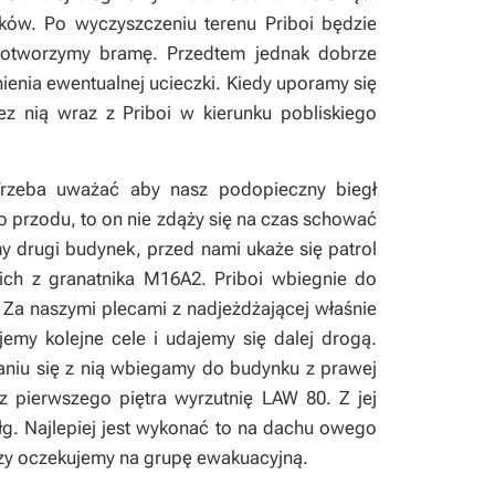
ików. Po wyczyszczeniu terenu Priboi będzie
ż otworzymy bramę. Przedtem jednak dobrze
ienia ewentualnej ucieczki. Kiedy uporamy się
ez nią wraz z Priboi w kierunku pobliskiego
 Trzeba uważać aby nasz podopieczny biegł
o przodu, to on nie zdąży się na czas schować
y drugi budynek, przed nami ukaże się patrol
 ich z granatnika M16A2. Priboi wbiegnie do
 Za naszymi plecami z nadjeżdżającej właśnie
ujemy kolejne cele i udajemy się dalej drogą.
aniu się z nią wbiegamy do budynku z prawej
y z pierwszego piętra
wyrzutnię LAW 80
. Z jej
łg. Najlepiej jest wykonać to na dachu owego
rzy oczekujemy na grupę ewakuacyjną.