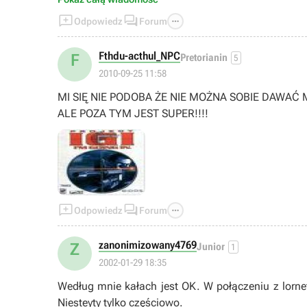



Odpowiedz
Forum
Fthdu-acthul_NPC
F
Pretorianin
5
2010-09-25 11:58
MI SIĘ NIE PODOBA ŻE NIE MOŻNA SOBIE DAWAĆ 
ALE POZA TYM JEST SUPER!!!!



Odpowiedz
Forum
zanonimizowany4769
Z
Junior
1
2002-01-29 18:35
Według mnie kałach jest OK. W połączeniu z lorne
Niesteyty tylko częściowo.