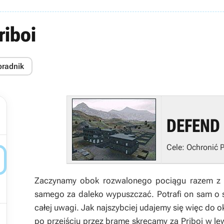
riboi
oradnik
DEFEND 
Cele: Ochronić P

Zaczynamy obok rozwalonego pociągu razem z Pr
samego za daleko wypuszczać. Potrafi on sam o 
całej uwagi. Jak najszybciej udajemy się więc do o

po przejściu przez bramę skręcamy za Priboi w lew