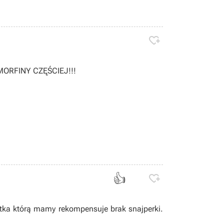

MORFINY CZĘŚCIEJ!!!
👍

tka którą mamy rekompensuje brak snajperki.