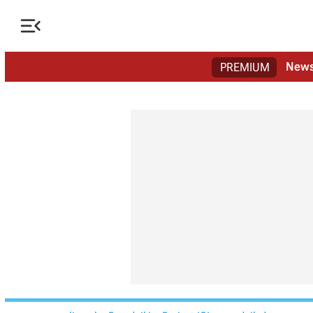

New
PREMIUM