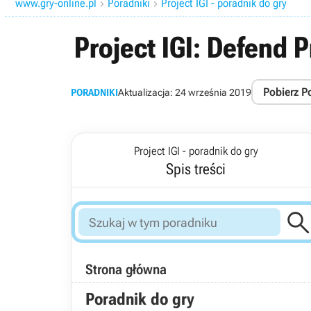
www.gry-online.pl
Poradniki
Project IGI - poradnik do gry


Project IGI: Defend P
Pobierz P
PORADNIKI
Aktualizacja:
24 września 2019
Project IGI - poradnik do gry
Spis treści
Strona główna
Poradnik do gry