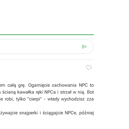


dłem całą grę. Ogarnięcie zachowania NPC to
 ścianą kawałka ręki NPCa i strzał w nią. Bot
e robi, tylko "cierpi" - wtedy wychodzisz zza
żywajcie snajperki i ściągajcie NPCe, później