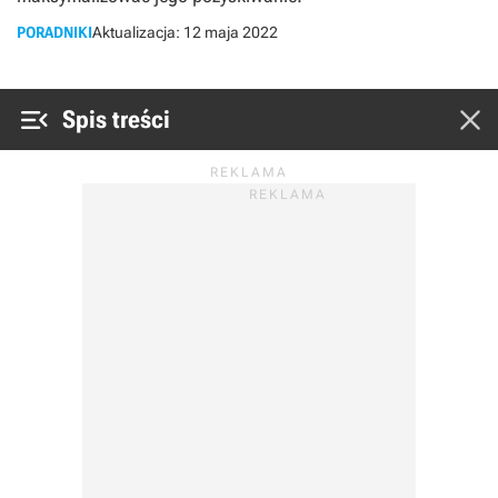
PORADNIKI
Aktualizacja:
12 maja 2022


Spis treści