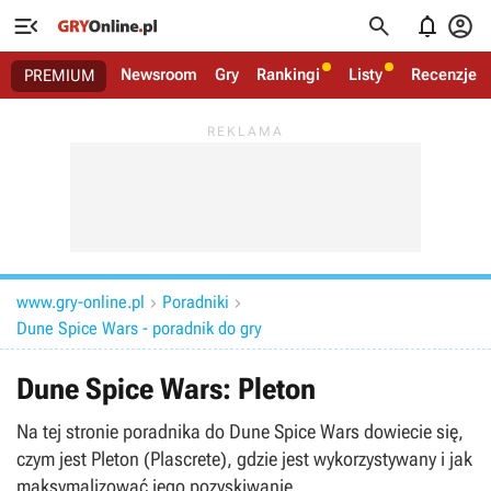




Newsroom
Gry
Rankingi
Listy
Recenzje
PREMIUM
www.gry-online.pl
Poradniki


Dune Spice Wars - poradnik do gry
Dune Spice Wars: Pleton
Na tej stronie poradnika do Dune Spice Wars dowiecie się,
czym jest Pleton (Plascrete), gdzie jest wykorzystywany i jak
maksymalizować jego pozyskiwanie.