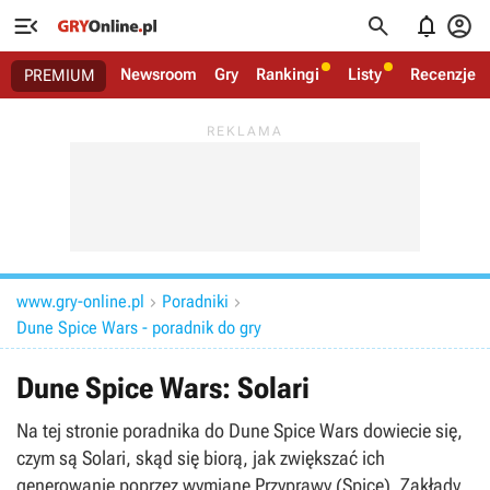




Newsroom
Gry
Rankingi
Listy
Recenzje
PREMIUM
www.gry-online.pl
Poradniki


Dune Spice Wars - poradnik do gry
Dune Spice Wars: Solari
Na tej stronie poradnika do Dune Spice Wars dowiecie się,
czym są Solari, skąd się biorą, jak zwiększać ich
generowanie poprzez wymianę Przyprawy (Spice), Zakłady