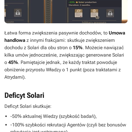
Łatwa forma zwiększenia pasywnie dochodów, to
Umowa
handlowa
z innymi frakcjami: skutkuje zwiększeniem
dochodu z Solari dla obu stron o
15%
. Możecie nawiązać
kilka umów jednocześnie, zwiększając generowane Solari
o
45%
. Pamiętajcie jednak, że każdy traktat powoduje
obniżenie przyrostu Władzy o 1 punkt (
poza traktatami z
Atrydami
).
Deficyt Solari
Deficyt Solari skutkuje:
-50% aktualnej Wiedzy (szybkość badań),
-100% szybkości rekrutacji Agentów (czyli bez bonusów
rekrutacja jest wstrzymana),