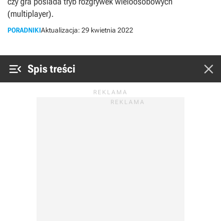
czy gra posiada tryb rozgrywek wieloosobowych
(multiplayer).
PORADNIKI
Aktualizacja:
29 kwietnia 2022


Spis treści