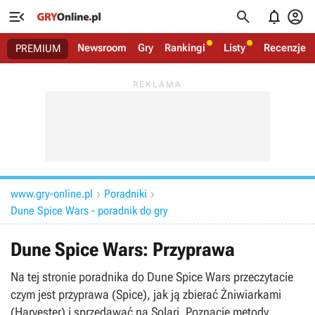




Newsroom
Gry
Rankingi
Listy
Recenzje
PREMIUM
www.gry-online.pl
Poradniki


Dune Spice Wars - poradnik do gry
Dune Spice Wars: Przyprawa
Na tej stronie poradnika do Dune Spice Wars przeczytacie
czym jest przyprawa (Spice), jak ją zbierać Żniwiarkami
(Harvester) i sprzedawać na Solari. Poznacie metody