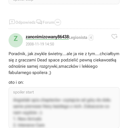



Odpowiedz
Forum

zanonimizowany86438
Z
Legionista
4
2008-11-19 14:50
Poradnik, jak zwykle świetny....ale ja nie z tym....chciałbym
się z graczami Dead space podzielić pewną ciekawostką
odnośnie samej rozgrywki,smaczków i lekkiego
fabularnego spoilera ;)
oto i on:
spoiler start
Angielski spis chapterów- czytajcie od góry do dołu
same pierwsze litery każdego z nich. Zobaczcie co
nam wyjdzie ;-)
1. New Arrivals
2. Intensive Care