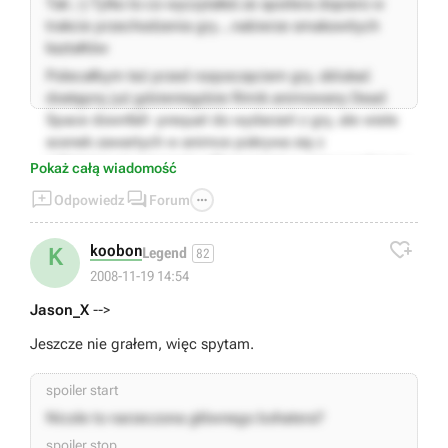
Tak ;-) Tylko to co wyczytałeś ze spoilera dopiero w
trakcie przechodzenia gry....nabierze smakowitych
kształtów
Polecałbym też przed rozpoczęciem gry, oblukać
dostępny już gdzieniegdzie filmik animowany Dead
Space downfall- prequel do wydarzeń z gry, ale wiele
scenek zawartych w animce pokrywa się z
późniejszymi rzeczami odkrywanymi w grze i nadaje to
Pokaż całą wiadomość
jeszcze większego napięcia i klimatu



Odpowiedz
Forum
spoiler stop

koobon
K
Legend
82
2008-11-19 14:54
Jason_X
-->
Jeszcze nie grałem, więc spytam.
spoiler start
Nicole to narzeczona głównego bohatera?
spoiler stop