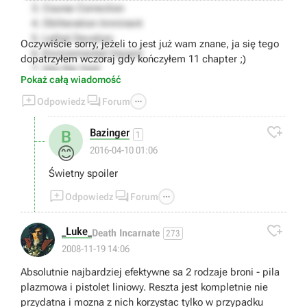
3. Course Correction
4. Obliteration Imminent
5. Lethal Devotion
Oczywiście sorry, jeżeli to jest już wam znane, ja się tego
6. Environmental Hazard
dopatrzyłem wczoraj gdy kończyłem 11 chapter ;)
7. Into the Void
Pokaż całą wiadomość
8. Search and Rescue


9. Dead on Arrival

Odpowiedz
Forum
10. End of Days
11. Alternate Solutions

Bazinger
B
1
12. Dead Space
😊
2016-04-10 01:06
spoiler stop
Świetny spoiler



Odpowiedz
Forum

_Luke_
Death Incarnate
273
2008-11-19 14:06
Absolutnie najbardziej efektywne sa 2 rodzaje broni - pila
plazmowa i pistolet liniowy. Reszta jest kompletnie nie
przydatna i mozna z nich korzystac tylko w przypadku