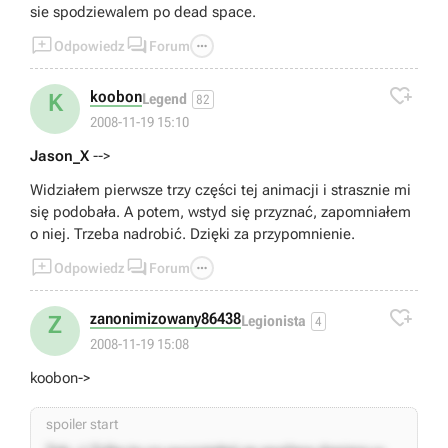
sie spodziewalem po dead space.



Odpowiedz
Forum

koobon
K
Legend
82
2008-11-19 15:10
Jason_X
-->
Widziałem pierwsze trzy części tej animacji i strasznie mi
się podobała. A potem, wstyd się przyznać, zapomniałem
o niej. Trzeba nadrobić. Dzięki za przypomnienie.



Odpowiedz
Forum

zanonimizowany86438
Z
Legionista
4
2008-11-19 15:08
koobon->
spoiler start