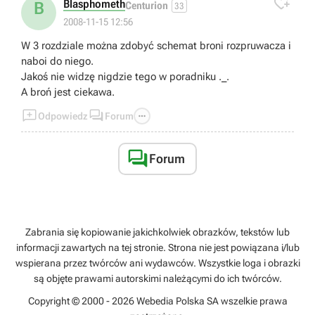

Blasphometh
B
Centurion
33
2008-11-15 12:56
W 3 rozdziale można zdobyć schemat broni rozpruwacza i
naboi do niego.
Jakoś nie widzę nigdzie tego w poradniku ._.
A broń jest ciekawa.



Odpowiedz
Forum

Forum
Zabrania się kopiowanie jakichkolwiek obrazków, tekstów lub
informacji zawartych na tej stronie. Strona nie jest powiązana i/lub
wspierana przez twórców ani wydawców. Wszystkie loga i obrazki
są objęte prawami autorskimi należącymi do ich twórców.
Copyright © 2000 - 2026 Webedia Polska SA wszelkie prawa