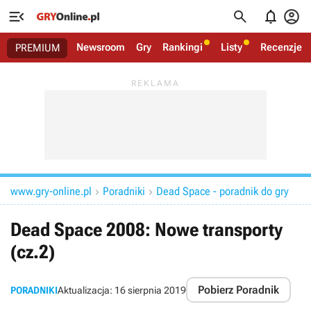




Newsroom
Gry
Rankingi
Listy
Recenzje
PREMIUM
www.gry-online.pl
Poradniki
Dead Space - poradnik do gry


Dead Space 2008: Nowe transporty
(cz.2)
Pobierz Poradnik
PORADNIKI
Aktualizacja:
16 sierpnia 2019