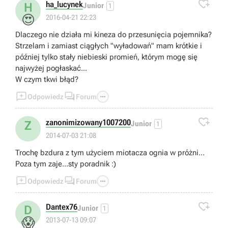

ha_lucynek
H
Junior
1
😍
2016-04-21 22:23
Dlaczego nie działa mi kineza do przesunięcia pojemnika?
Strzelam i zamiast ciągłych "wyładowań" mam krótkie i
później tylko stały niebieski promień, którym mogę się
najwyżej pogłaskać...
W czym tkwi błąd?



Odpowiedz
Forum

zanonimizowany1007200
Z
Junior
1
2014-07-03 21:08
Trochę bzdura z tym użyciem miotacza ognia w próżni...
Poza tym zaje...sty poradnik :)



Odpowiedz
Forum

Dantex76
D
Junior
1
😱
2013-07-13 09:07