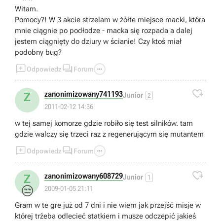
Witam.
Pomocy?! W 3 akcie strzelam w żółte miejsce macki, która
mnie ciągnie po podłodze - macka się rozpada a dalej
jestem ciągnięty do dziury w ścianie! Czy ktoś miał
podobny bug?



Odpowiedz
Forum

zanonimizowany741193
Z
Junior
2
2011-02-12 14:36
w tej samej komorze gdzie robiło się test silników. tam
gdzie walczy się trzeci raz z regenerującym się mutantem



Odpowiedz
Forum

zanonimizowany608729
Z
Junior
1
😒
2009-01-05 21:11
Gram w te gre już od 7 dni i nie wiem jak przejść misje w
której trźeba odlecieć statkiem i musze odczepić jakieś