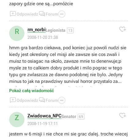
zapory gdzie one są...pomóżcie



Odpowiedz
Forum

rm_norbi
R
Legionista
13
2008-11-20 21:38
hmm gra bardzo ciekawa, pod koniec juz powoli nudzi sie
kiedy jest okreslony cel misji ale zawsze sie cos zwali i
muisz to osiagac na okolo, zawsze mnie to denerwuje;p
mysle ze to calkiem dobry produkt i milo pograc w tego
typu gre zwlaszcza ze dawno podobnej nie bylo. Jedyny
minus to jak na prawdziwy survival horror przystalo za
malo tu strachu(bo praktycznie nic) i za jasno;p
Pokaż całą wiadomość



Odpowiedz
Forum

Zwiadowca_NPC
Z
Senator
69
2008-11-19 17:11
jestem w 6 misji i nie chce mi sie grac dalej. troche wiecej