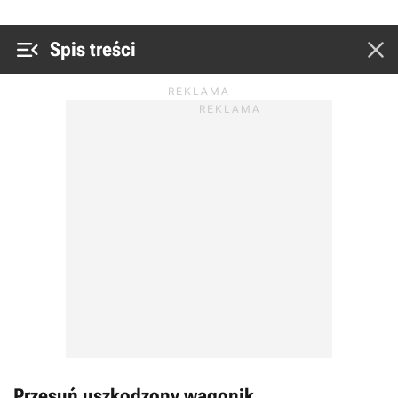


Spis treści
Przesuń uszkodzony wagonik