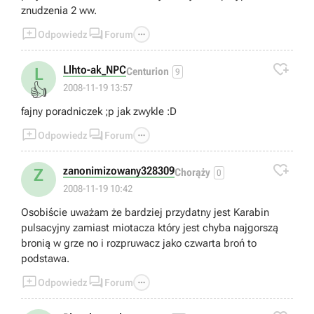
znudzenia 2 ww.



Odpowiedz
Forum

Llhto-ak_NPC
L
Centurion
9
👍
2008-11-19 13:57
fajny poradniczek ;p jak zwykle :D



Odpowiedz
Forum

zanonimizowany328309
Z
Chorąży
0
2008-11-19 10:42
Osobiście uważam że bardziej przydatny jest Karabin
pulsacyjny zamiast miotacza który jest chyba najgorszą
bronią w grze no i rozpruwacz jako czwarta broń to
podstawa.



Odpowiedz
Forum