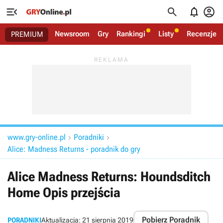




Newsroom
Gry
Rankingi
Listy
Recenzje
PREMIUM
www.gry-online.pl
Poradniki


Alice: Madness Returns - poradnik do gry
Alice Madness Returns: Houndsditch
Home Opis przejścia
Pobierz Poradnik
PORADNIKI
Aktualizacja:
21 sierpnia 2019