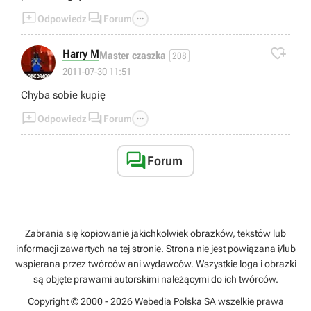



Odpowiedz
Forum

Harry M
Master czaszka
208
2011-07-30 11:51
Chyba sobie kupię



Odpowiedz
Forum

Forum
Zabrania się kopiowanie jakichkolwiek obrazków, tekstów lub
informacji zawartych na tej stronie. Strona nie jest powiązana i/lub
wspierana przez twórców ani wydawców. Wszystkie loga i obrazki
są objęte prawami autorskimi należącymi do ich twórców.
Copyright © 2000 - 2026 Webedia Polska SA wszelkie prawa