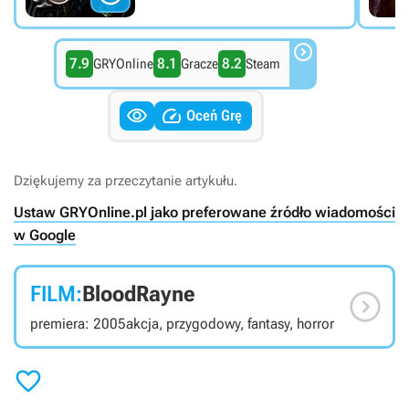

7.9
8.1
8.2
GRYOnline
Gracze
Steam


Oceń Grę
Dziękujemy za przeczytanie artykułu.
Ustaw GRYOnline.pl jako preferowane źródło wiadomości
w Google
FILM:
BloodRayne

premiera: 2005
akcja, przygodowy, fantasy, horror
