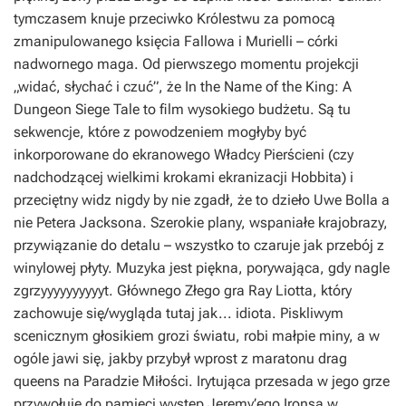
tymczasem knuje przeciwko Królestwu za pomocą
zmanipulowanego księcia Fallowa i Murielli – córki
nadwornego maga. Od pierwszego momentu projekcji
„widać, słychać i czuć”, że
In the Name of the King: A
Dungeon Siege Tale
to film wysokiego budżetu. Są tu
sekwencje, które z powodzeniem mogłyby być
inkorporowane do ekranowego
Władcy Pierścieni
(czy
nadchodzącej wielkimi krokami ekranizacji
Hobbita
) i
przeciętny widz nigdy by nie zgadł, że to dzieło Uwe Bolla a
nie Petera Jacksona. Szerokie plany, wspaniałe krajobrazy,
przywiązanie do detalu – wszystko to czaruje jak przebój z
winylowej płyty. Muzyka jest piękna, porywająca, gdy nagle
zgrzyyyyyyyyyyt. Głównego Złego gra Ray Liotta, który
zachowuje się/wygląda tutaj jak... idiota. Piskliwym
scenicznym głosikiem grozi światu, robi małpie miny, a w
ogóle jawi się, jakby przybył wprost z maratonu drag
queens na Paradzie Miłości. Irytująca przesada w jego grze
przywołuje do pamięci występ Jeremy’ego Ironsa w