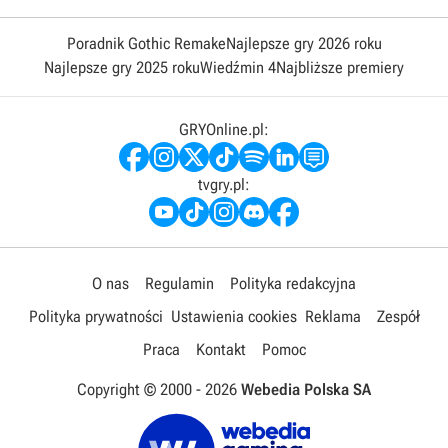
Poradnik Gothic Remake
Najlepsze gry 2026 roku
Najlepsze gry 2025 roku
Wiedźmin 4
Najbliższe premiery
GRYOnline.pl:
tvgry.pl:
O nas
Regulamin
Polityka redakcyjna
Polityka prywatności
Ustawienia cookies
Reklama
Zespół
Praca
Kontakt
Pomoc
Copyright © 2000 -
2026
Webedia Polska SA