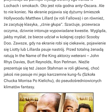
Lochach i smokach
. Oto jest rola godna anty-Oscara. Ale
to nie koniec. Na ekranie pojawia się dyżurny śmieszek
Hollywoodu Matthew Lillard (w roli Fallowa) i on również,
że zacytuję klasyka, „rżnie głupa”. Szarżuje, przewraca
oczyma, dziwnie intonuje wypowiadane kwestie. Wygląda,
jakby myślał, że bierze udział w kolejnej części
Scooby
Doo
. Zawsze, gdy na ekranie robi się ciekawie, pojawienie
się Liotty lub Lillarda psuje nastrój. Przed totalną żenadą
ratują
In the Name of the King
aktorzy weterani – John
Rhys Davies, Burt Reynolds, Ron Perlman. Nieźle
prezentuje się też Jason Stahman w roli głównej, choć
jakoś nie pasuje mi jego karczemne kung-fu (Szkoła
Chucka Morrisa Po Kielichu), do pseudośredniowicnych
klimatów fantasy.