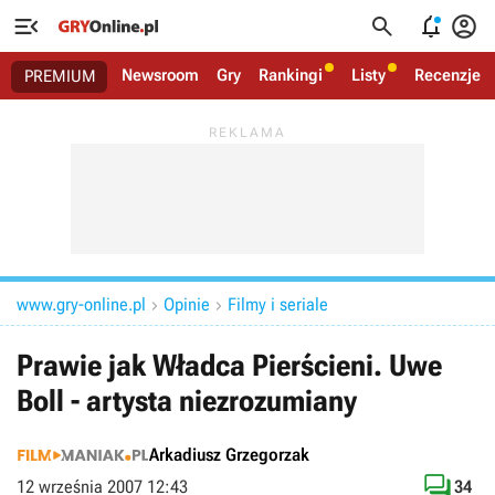




Newsroom
Gry
Rankingi
Listy
Recenzje
PREMIUM
www.gry-online.pl
Opinie
Filmy i seriale


Prawie jak Władca Pierścieni. Uwe
Boll - artysta niezrozumiany
Arkadiusz Grzegorzak

12 września 2007 12:43
34