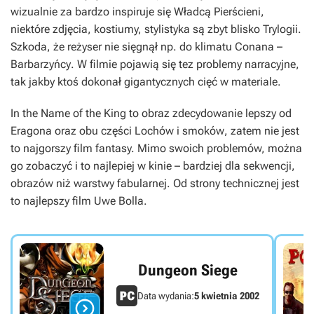
wizualnie za bardzo inspiruje się
Władcą Pierścieni
,
niektóre zdjęcia, kostiumy, stylistyka są zbyt blisko Trylogii.
Szkoda, że reżyser nie sięgnął np. do klimatu
Conana –
Barbarzyńcy
. W filmie pojawią się tez problemy narracyjne,
tak jakby ktoś dokonał gigantycznych cięć w materiale.
In the Name of the King
to obraz zdecydowanie lepszy od
Eragona
oraz obu części
Lochów i smoków
, zatem nie jest
to najgorszy film fantasy. Mimo swoich problemów, można
go zobaczyć i to najlepiej w kinie – bardziej dla sekwencji,
obrazów niż warstwy fabularnej. Od strony technicznej jest
to najlepszy film Uwe Bolla.
Dungeon Siege
Data wydania:
5 kwietnia 2002
