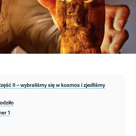
ść II – wybraliśmy się w kosmos i zjedliśmy
odziło
mer 1
u