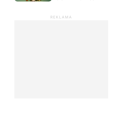
prowadzić sklep z
roślinami i odpocząć od
wszystkiego