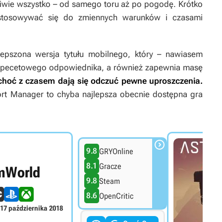
wie wszystko – od samego toru aż po pogodę. Krótko
ostosowywać się do zmiennych warunków i czasami
epszona wersja tytułu mobilnego, który – nawiasem
o pecetowego odpowiednika, a również zapewnia masę
choć z czasem dają się odczuć pewne uproszczenia.
rt Manager
to chyba najlepsza obecnie dostępna gra

9.8
GRYOnline
8.1
Gracze
mWorld
9.8
Steam
8.6
OpenCritic
17 października 2018