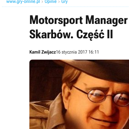
www.gry-online.pl
Opinie
Gry


Motorsport Manager
Skarbów. Część II
Kamil Zwijacz
16 stycznia 2017 16:11