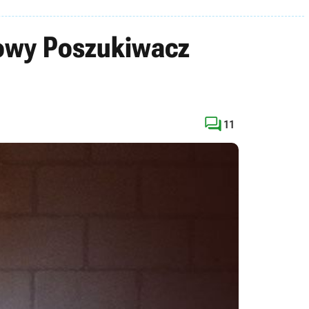
owy Poszukiwacz

11