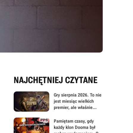
NAJCHĘTNIEJ CZYTANE
Gry sierpnia 2026. To nie
jest miesiąc wielkich
premier, ale właśnie
dlatego warto przyjrzeć
mu się uważniej
Pamiętam czasy, gdy
każdy klon Dooma był