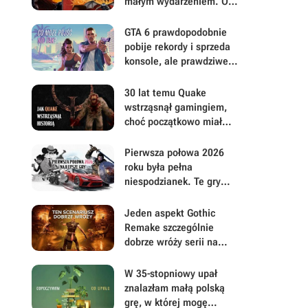
małym wydarzeniem. Oto
moje mniej oczywiste
FPS-y lat 90.
GTA 6 prawdopodobnie
pobije rekordy i sprzeda
konsole, ale prawdziwe
pytanie brzmi, ile gracze
będą musieli mu
30 lat temu Quake
wybaczyć
wstrząsnął gamingiem,
choć początkowo miał
być zupełnie inną grą
Pierwsza połowa 2026
roku była pełna
niespodzianek. Te gry
najbardziej zasłużyły na
uwagę i Wasz czas
Jeden aspekt Gothic
Remake szczególnie
dobrze wróży serii na
przyszłość. Scenarzyści
mają powody do dumy
W 35-stopniowy upał
znalazłam małą polską
grę, w której mogę