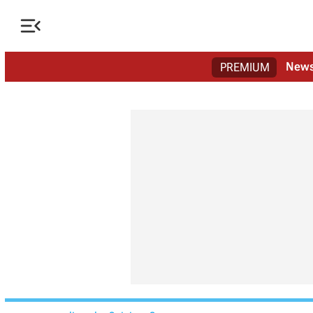

New
PREMIUM