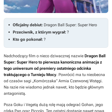
Oficjalny debiut:
Dragon Ball Super: Super Hero
Przeciwnik, z którym wygrał:
?
Kto go pokonał:
?
Nadchodzący film o nieco dziwacznej nazwie
Dragon Ball
Super: Super Hero
to pierwsza kanoniczna animacja z
tego uniwersum od premiery ostatniego odcinka
traktującego o Turnieju Mocy
. Powrócić ma tu nieobecna
od czasów sagi „Komórczaka” Armia Czerwonej Wstęgi.
Na razie nie wiadomo jednak nawet, kto będzie głównym
antagonistą.
Poza Goku i Vegetą dużą rolę mają odegrać Gohan, jego
córka Pan oraz Piccolo. Ten ostatni dostanie nawet nową