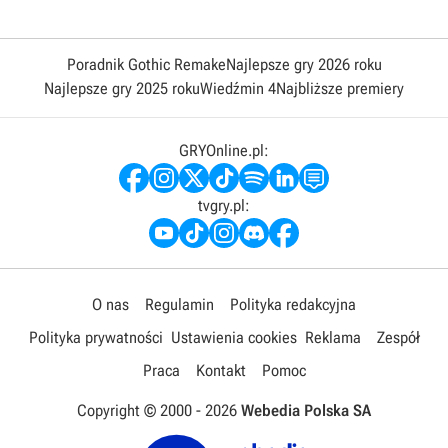
Poradnik Gothic Remake
Najlepsze gry 2026 roku
Najlepsze gry 2025 roku
Wiedźmin 4
Najbliższe premiery
GRYOnline.pl:
tvgry.pl:
O nas
Regulamin
Polityka redakcyjna
Polityka prywatności
Ustawienia cookies
Reklama
Zespół
Praca
Kontakt
Pomoc
Copyright © 2000 -
2026
Webedia Polska SA