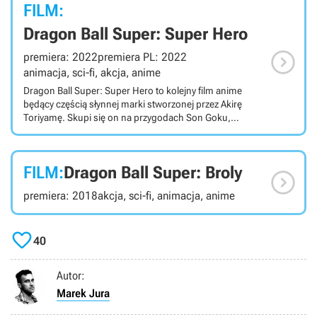
FILM:
Dragon Ball Super: Super Hero

premiera: 2022
premiera PL: 2022
animacja, sci-fi, akcja, anime
Dragon Ball Super: Super Hero to kolejny film anime
będący częścią słynnej marki stworzonej przez Akirę
Toriyamę. Skupi się on na przygodach Son Goku,
potężnego wojownika z rasy Saiyan, oraz jego
towarzyszy, którzy muszą zmierzyć się ze złem. Dragon
Ball Super: Super Hero to 21. film anime osadzony w
FILM:
Dragon Ball Super: Broly
słynnym uniwersum Dragon Ball. Jego scenarzystą jest

Akira Toriyama, czyli twórca całej marki. Jego akcja toczy
premiera: 2018
akcja, sci-fi, animacja, anime
się po wydarzeniach znanych z Dragon Ball Super: Broly.
Historia opowiadana w produkcji skupia się na Son
Goku, potężnym wojowniku z rasy Saiyan, oraz jego

towarzyszach. Tym razem muszą oni stawić czoła
40
prawdziwym super złoczyńcom
Autor:
Marek Jura