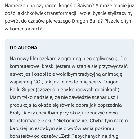
Nameczanina czy raczej kogoś z Saiyan? A może macie już
dość jakichkolwiek transformacji i wolelibyście stylizacyjny
powrót do czasów pierwszego
Dragon Balla
? Piszcie o tym
w komentarzach!
OD AUTORA
Na nowy film czekam z ogromną niecierpliwością. Do
komputerowej kreski jestem w stanie się przyzwyczaić,
nawet jeśli osobiście wolałbym tradycyjną animację
wspieraną CGI, tak jak miało to miejsce w
Dragon
Ballu Super
(szczególnie w końcowych odcinkach).
Mam tylko nadzieję, że nie zawiedzie scenariusz i
produkcja ta okaże się równie dobra jak poprzednia –
Broly
. A czy chciałbym przy okazji zobaczyć nową
transformację Goku? Niekoniecznie. Chyba tym razem
bardziej ucieszyłbym się z wyrównania poziomu
bohaterów od czasów „Zetki” spychanych na drugi