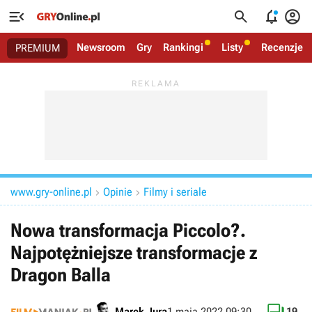




Newsroom
Gry
Rankingi
Listy
Recenzje
PREMIUM
www.gry-online.pl
Opinie
Filmy i seriale


Nowa transformacja Piccolo?.
Najpotężniejsze transformacje z
Dragon Balla
Marek Jura
1 maja 2022 09:30
19