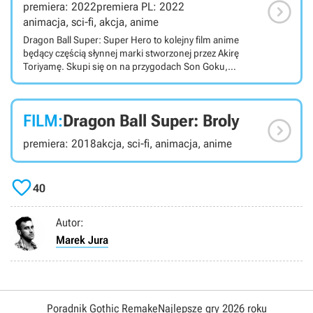

premiera: 2022
premiera PL: 2022
animacja, sci-fi, akcja, anime
Dragon Ball Super: Super Hero to kolejny film anime
będący częścią słynnej marki stworzonej przez Akirę
Toriyamę. Skupi się on na przygodach Son Goku,
potężnego wojownika z rasy Saiyan, oraz jego
towarzyszy, którzy muszą zmierzyć się ze złem. Dragon
Ball Super: Super Hero to 21. film anime osadzony w
FILM:
Dragon Ball Super: Broly
słynnym uniwersum Dragon Ball. Jego scenarzystą jest

Akira Toriyama, czyli twórca całej marki. Jego akcja toczy
premiera: 2018
akcja, sci-fi, animacja, anime
się po wydarzeniach znanych z Dragon Ball Super: Broly.
Historia opowiadana w produkcji skupia się na Son
Goku, potężnym wojowniku z rasy Saiyan, oraz jego

towarzyszach. Tym razem muszą oni stawić czoła
40
prawdziwym super złoczyńcom
Autor:
Marek Jura
Poradnik Gothic Remake
Najlepsze gry 2026 roku