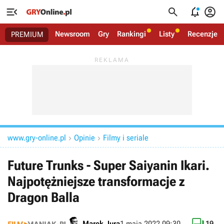




Newsroom
Gry
Rankingi
Listy
Recenzje
PREMIUM
www.gry-online.pl
Opinie
Filmy i seriale


Future Trunks - Super Saiyanin Ikari.
Najpotężniejsze transformacje z
Dragon Balla
Marek Jura
1 maja 2022 09:30
19