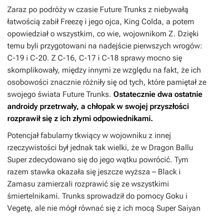
Zaraz po podróży w czasie Future Trunks z niebywałą
łatwością zabił Freezę i jego ojca, King Colda, a potem
opowiedział o wszystkim, co wie, wojownikom Z. Dzięki
temu byli przygotowani na nadejście pierwszych wrogów:
C-19 i C-20. Z C-16, C-17 i C-18 sprawy mocno się
skomplikowały, między innymi ze względu na fakt, że ich
osobowości znacznie różniły się od tych, które pamiętał ze
swojego świata Future Trunks.
Ostatecznie dwa ostatnie
androidy przetrwały, a chłopak w swojej przyszłości
rozprawił się z ich złymi odpowiednikami.
Potencjał fabularny tkwiący w wojowniku z innej
rzeczywistości był jednak tak wielki, że w
Dragon Ballu
Super
zdecydowano się do jego wątku powrócić. Tym
razem stawka okazała się jeszcze wyższa – Black i
Zamasu zamierzali rozprawić się ze wszystkimi
śmiertelnikami. Trunks sprowadził do pomocy Goku i
Vegetę, ale nie mógł równać się z ich mocą Super Saiyan