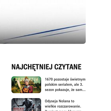
NAJCHĘTNIEJ CZYTANE
1670 pozostaje świetnym
polskim serialem, ale 3.
sezon pokazuje, że sama
satyra już nie wystarcza
Odyseja Nolana to
wielkie rozczarowanie.