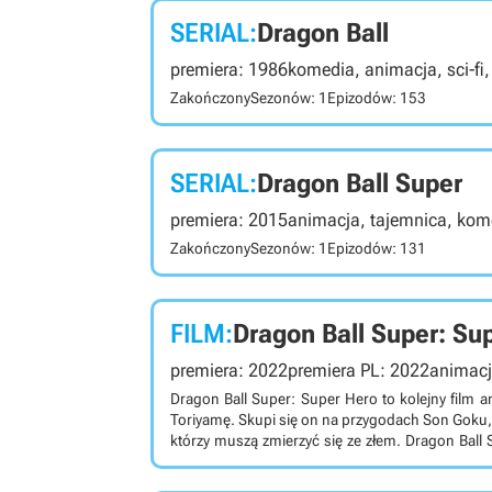
SERIAL:
Dragon Ball
premiera: 1986
komedia, animacja, sci-fi
Zakończony
Sezonów: 1
Epizodów: 153
SERIAL:
Dragon Ball Super
premiera: 2015
animacja, tajemnica, kome
Zakończony
Sezonów: 1
Epizodów: 131
FILM:
Dragon Ball Super: Su
premiera: 2022
premiera PL: 2022
animacja
Dragon Ball Super: Super Hero to kolejny film a
Toriyamę. Skupi się on na przygodach Son Goku, 
którzy muszą zmierzyć się ze złem. Dragon Ball Super: Super Hero to 21. film anime osadzony w słynnym
uniwersum Dragon Ball. Jego scenarzystą jest Akir
po wydarzeniach znanych z Dragon Ball Super: Broly. Historia opowiadana w produkcji skupia się na Son