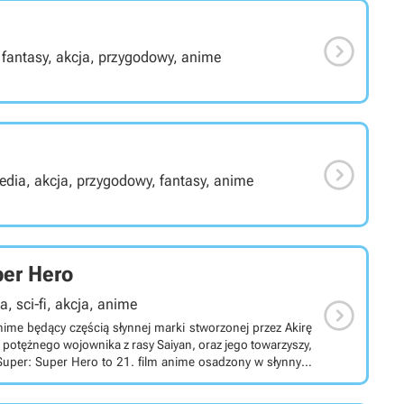

, fantasy, akcja, przygodowy, anime

dia, akcja, przygodowy, fantasy, anime
per Hero

, sci-fi, akcja, anime
nime będący częścią słynnej marki stworzonej przez Akirę
potężnego wojownika z rasy Saiyan, oraz jego towarzyszy,
a Toriyama, czyli twórca całej marki. Jego akcja toczy się