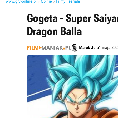
www.gry-online.pl
Opinie
Filmy i seriale


Gogeta - Super Saiya
Dragon Balla
Marek Jura
1 maja 202