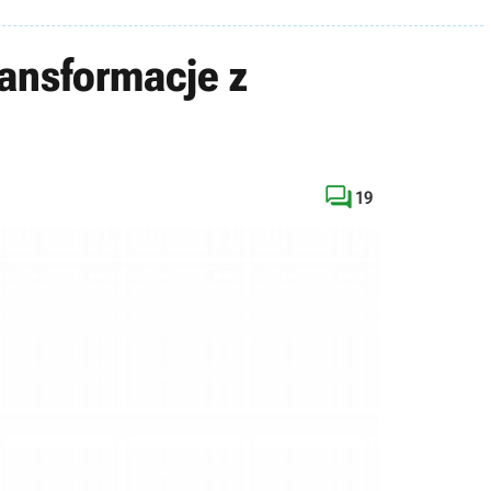
ransformacje z

19