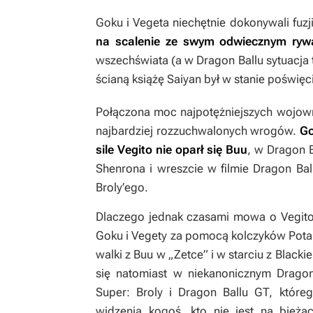
Goku i Vegeta niechętnie dokonywali fuzj
na scalenie ze swym odwiecznym ryw
wszechświata (a w
Dragon Ballu
sytuacja
ścianą książę Saiyan był w stanie poświę
Połączona moc najpotężniejszych wojow
najbardziej rozzuchwalonych wrogów.
Go
sile Vegito nie oparł się Buu
, w
Dragon 
Shenrona i wreszcie w filmie
Dragon Bal
Broly’ego.
Dlaczego jednak czasami mowa o Vegito,
Goku i Vegety za pomocą kolczyków Pota
walki z Buu w „Zetce” i w starciu z Blac
się natomiast w niekanonicznym
Dragon
Super: Broly
i
Dragon Ballu GT,
które
widzenia kogoś, kto nie jest na bież