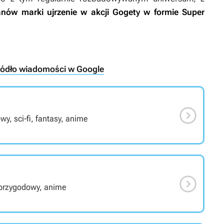
anów marki ujrzenie w akcji Gogety w formie Super
ródło wiadomości w Google

y, sci-fi, fantasy, anime

 przygodowy, anime