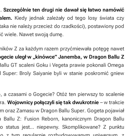
i.
Szczególnie ten drugi nie dawał się łatwo namówić
alem.
Kiedy jednak zależały od tego losy świata czy
 taka nie należy przecież do rzadkości), postawiony pod
cić wiele. Nawet swoją dumę.
ników Z za każdym razem przyćmiewała potęgę nawet
gecie uległ w „kinówce” Janemba, w
Dragon Ballu Z
Ballu GT
scaleni Goku i Vegeta prawie pokonali Omega
l Super: Broly
Saiyanie byli w stanie poskromić gniew
 a czasami o Gogecie? Otóż ten pierwszy to scalenie
ra.
Wojownicy połączyli się tak dwukrotnie
– w trakcie
kiem oraz Zamasu w
Dragon Ballu Super
. Gogeta pojawiał
 Ballu Z: Fusion Reborn
, kanonicznym
Dragon Ballu
go status jest… niepewny. Skomplikowane? Z punktu
ąco z tym regularnie rozbudowywanym uniwersum, z