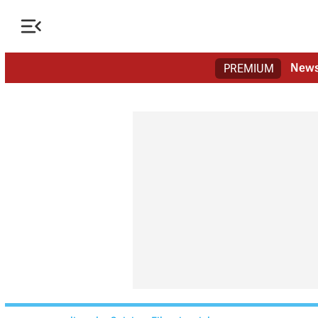

New
PREMIUM