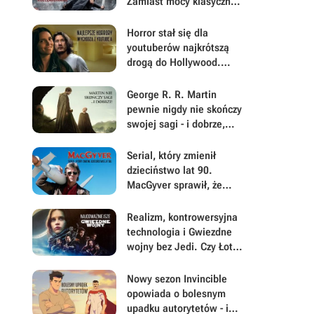
Zamiast mocy klasycznej
historii dostałem płaskie
postacie i brak emocji
Horror stał się dla
youtuberów najkrótszą
drogą do Hollywood.
Backrooms i Obsesja
pokazują, dlaczego
George R. R. Martin
pewnie nigdy nie skończy
swojej sagi - i dobrze,
skoro dostaliśmy Rycerza
Siedmiu Królestw
Serial, który zmienił
dzieciństwo lat 90.
MacGyver sprawił, że
każdy chciał mieć
scyzoryk i srebrną taśmę
Realizm, kontrowersyjna
technologia i Gwiezdne
wojny bez Jedi. Czy Łotr
1 był najodważniejszym
filmem Disneya w
Nowy sezon Invincible
świecie Star Wars?
opowiada o bolesnym
upadku autorytetów - i