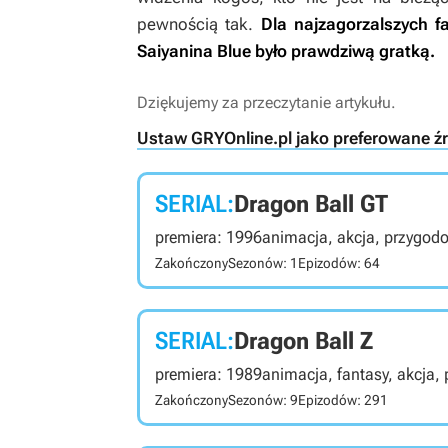
pewnością tak.
Dla najzagorzalszych f
Saiyanina Blue było prawdziwą gratką.
Dziękujemy za przeczytanie artykułu.
Ustaw GRYOnline.pl jako preferowane ź
SERIAL:
Dragon Ball GT
premiera: 1996
animacja, akcja, przygodow
Zakończony
Sezonów: 1
Epizodów: 64
SERIAL:
Dragon Ball Z
premiera: 1989
animacja, fantasy, akcja,
Zakończony
Sezonów: 9
Epizodów: 291