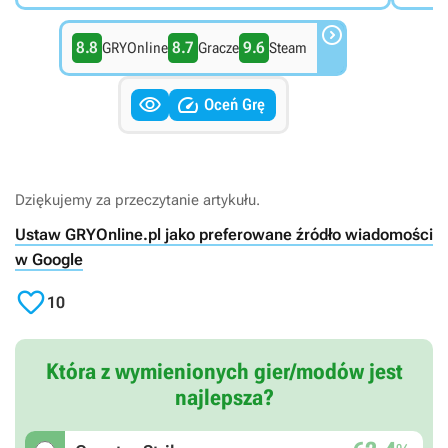

8.8
8.7
9.6
GRYOnline
Gracze
Steam


Oceń Grę
Dziękujemy za przeczytanie artykułu.
Ustaw GRYOnline.pl jako preferowane źródło wiadomości
w Google

10
Która z wymienionych gier/modów jest
najlepsza?