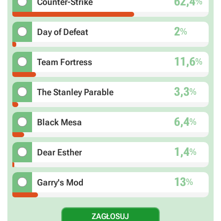
62,4
%
Counter-Strike
2
%
Day of Defeat
11,6
%
Team Fortress
3,3
%
The Stanley Parable
6,4
%
Black Mesa
1,4
%
Dear Esther
13
%
Garry's Mod