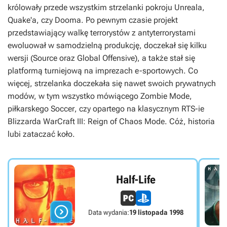
królowały przede wszystkim strzelanki pokroju
Unreala,
Quake'a,
czy
Dooma
. Po pewnym czasie projekt
przedstawiający walkę terrorystów z antyterrorystami
ewoluował w samodzielną produkcję, doczekał się kilku
wersji (
Source
oraz
Global Offensive
), a także stał się
platformą turniejową na imprezach e-sportowych. Co
więcej, strzelanka doczekała się nawet swoich prywatnych
modów, w tym wszystko mówiącego
Zombie Mode
,
piłkarskego
Soccer
, czy opartego na klasycznym RTS-ie
Blizzarda
WarCraft III: Reign of Chaos Mode
. Cóż, historia
lubi zataczać koło.
Half-Life

Data wydania:
19 listopada 1998