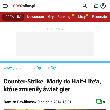




Newsroom
Gry
Rankingi
Listy
Recenzje
PREMIUM
www.gry-online.pl
Opinie
Gry


Counter-Strike. Mody do Half-Life'a,
które zmieniły świat gier

Damian Pawlikowski
9 grudnia 2014 16:01
8