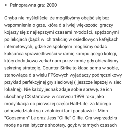
Pełnoprawna gra: 2000
Chyba nie myśleliście, że moglibyśmy obejść się bez
wspomnienia o grze, która dla lwiej większości graczy
kojarzy się z najlepszymi czasami młodości, spędzonymi
po lekcjach (bądź w ich trakcie) w osiedlowych kafejkach
internetowych, gdzie ze spokojem mogliśmy oddać
kuksańca sprawiedliwości w ramię kampującego kolegi,
który dodatkowo zerkał nam przez ramię gdy obieraliśmy
sekretną strategię.
Counter-Strike
to klasa sama w sobie,
stanowiąca dla wielu FPSowych wyjadaczy podręcznikowy
przykład perfekcyjnej gry sieciowej (i jeszcze lepszej w sieci
lokalnej). Nie każdy jednak zdaje sobie sprawę, że ich
ukochany
CS
startował w czerwcu 1999 roku jako
modyfikacja do pierwszej części
Half-Life
, za którego
odpowiedzialni są uzdolnieni fani podstawki - Minh
"Gooseman" Le oraz Jess "Cliffe" Cliffe. Gra wyprzedziła
modę na realistyczne shootery, gdyż w tamtych czasach