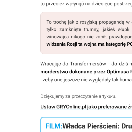
to przecież wpłynąć na dziecięce postrze
To trochę jak z rosyjską propagandą w c
tylko zamknięte trumny, jakieś słup
winowajca nikogo nie zabił, prawdopo
widzenia Rosji ta wojna ma kategorię P
Wracając do
Transformersów –
do dziś 
morderstwo dokonane przez Optimusa P
I żeby one jeszcze nie wyglądały tak hum
Dziękujemy za przeczytanie artykułu.
Ustaw GRYOnline.pl jako preferowane ź
FILM:
Władca Pierścieni: Dru