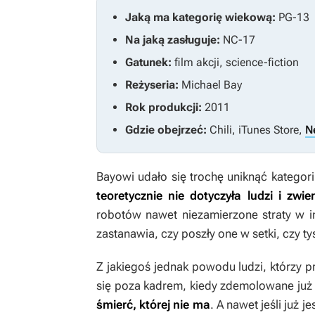
Jaką ma kategorię wiekową:
PG-13
Na jaką zasługuje:
NC-17
Gatunek:
film akcji, science-fiction
Reżyseria:
Michael Bay
Rok produkcji:
2011
Gdzie obejrzeć:
Chili, iTunes Store,
Ne
Bayowi udało się trochę uniknąć kategori
teoretycznie nie dotyczyła ludzi i zw
robotów nawet niezamierzone straty w in
zastanawia, czy poszły one w setki, czy ty
Z jakiegoś jednak powodu ludzi, którzy pr
się poza kadrem, kiedy zdemolowane już 
śmierć, której nie ma
. A nawet jeśli już 