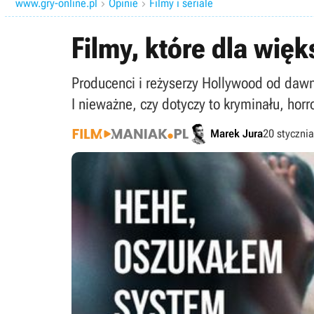
www.gry-online.pl
Opinie
Filmy i seriale


Filmy, które dla wię
Producenci i reżyserzy Hollywood od dawn
I nieważne, czy dotyczy to kryminału, horr
Marek Jura
20 styczni