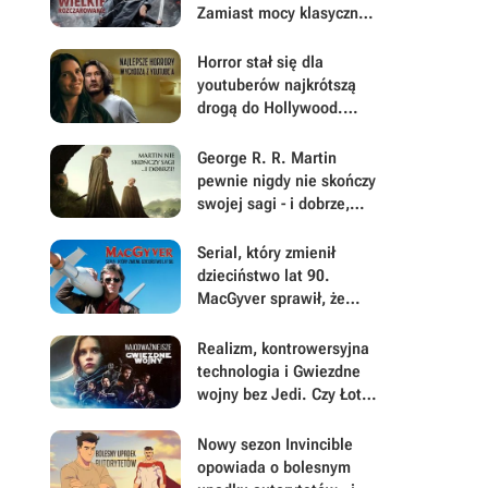
Zamiast mocy klasycznej
historii dostałem płaskie
postacie i brak emocji
Horror stał się dla
youtuberów najkrótszą
drogą do Hollywood.
Backrooms i Obsesja
pokazują, dlaczego
George R. R. Martin
pewnie nigdy nie skończy
swojej sagi - i dobrze,
skoro dostaliśmy Rycerza
Siedmiu Królestw
Serial, który zmienił
dzieciństwo lat 90.
MacGyver sprawił, że
każdy chciał mieć
scyzoryk i srebrną taśmę
Realizm, kontrowersyjna
technologia i Gwiezdne
wojny bez Jedi. Czy Łotr
1 był najodważniejszym
filmem Disneya w
Nowy sezon Invincible
świecie Star Wars?
opowiada o bolesnym