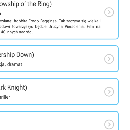
lowship of the Ring)

a
owołane: hobbita Frodo Bagginsa. Tak zaczyna się wielka i
odowi towarzyszyć będzie Drużyna Pierścienia. Film na
i 40 innych nagród.
ership Down)

ja, dramat
rk Knight)

riller
