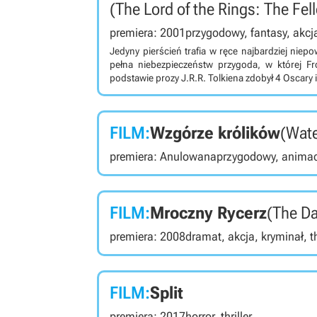
(The Lord of the Rings: The Fel
premiera: 2001
przygodowy, fantasy, akcj
Jedyny pierścień trafia w ręce najbardziej niep
pełna niebezpieczeństw przygoda, w której Fr
podstawie prozy J.R.R. Tolkiena zdobył 4 Oscary 
FILM:
Wzgórze królików
(Wat
premiera: Anulowana
przygodowy, animac
FILM:
Mroczny Rycerz
(The Da
premiera: 2008
dramat, akcja, kryminał, th
FILM:
Split
premiera: 2017
horror, thriller