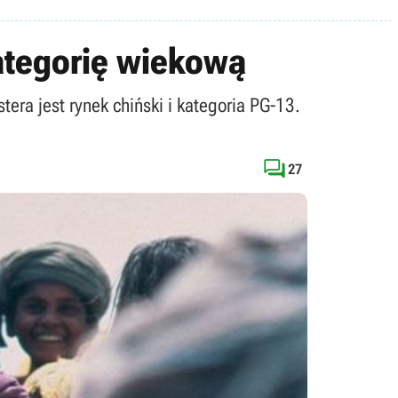
kategorię wiekową
era jest rynek chiński i kategoria PG-13.

27