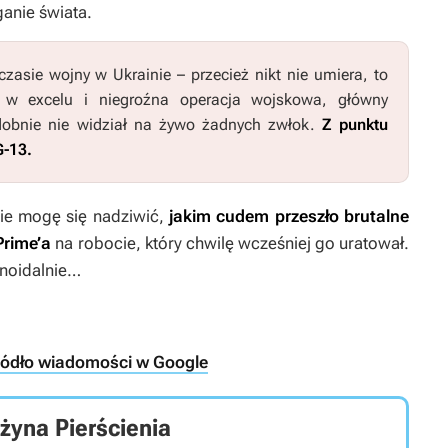
ganie świata.
zasie wojny w Ukrainie – przecież nikt nie umiera, to
ki w excelu i niegroźna operacja wojskowa, główny
dobnie nie widział na żywo żadnych zwłok.
Z punktu
G-13.
nie mogę się nadziwić,
jakim cudem przeszło brutalne
rime’a
na robocie, który chwilę wcześniej go uratował.
anoidalnie…
ródło wiadomości w Google
żyna Pierścienia