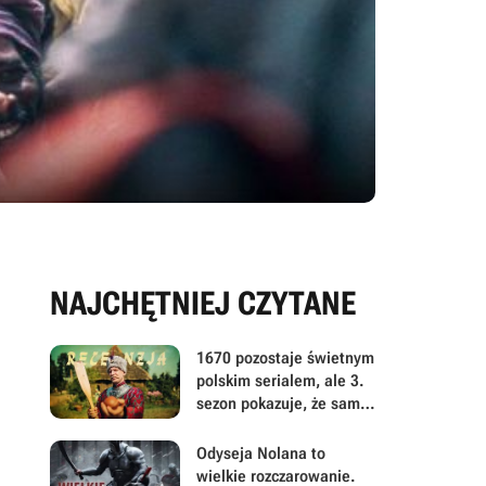
NAJCHĘTNIEJ CZYTANE
1670 pozostaje świetnym
polskim serialem, ale 3.
sezon pokazuje, że sama
satyra już nie wystarcza
Odyseja Nolana to
wielkie rozczarowanie.