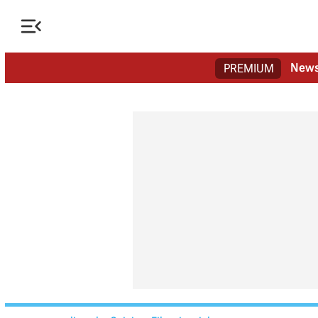

New
PREMIUM