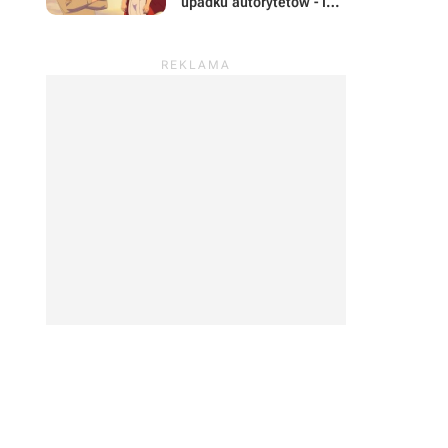
upadku autorytetów - i
uderza celnie