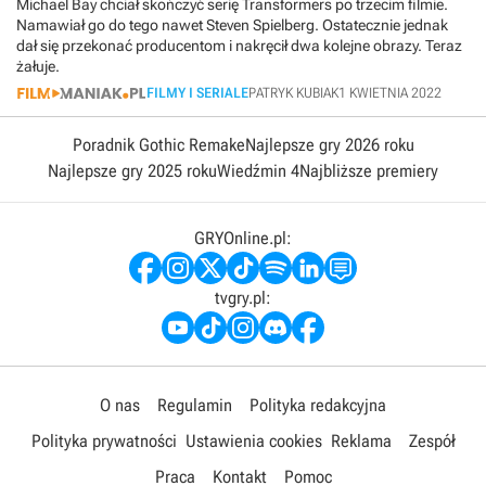
Michael Bay chciał skończyć serię Transformers po trzecim filmie.
Namawiał go do tego nawet Steven Spielberg. Ostatecznie jednak
dał się przekonać producentom i nakręcił dwa kolejne obrazy. Teraz
żałuje.
FILMY I SERIALE
PATRYK KUBIAK
1 KWIETNIA 2022
Poradnik Gothic Remake
Najlepsze gry 2026 roku
Najlepsze gry 2025 roku
Wiedźmin 4
Najbliższe premiery
GRYOnline.pl:
tvgry.pl:
O nas
Regulamin
Polityka redakcyjna
Polityka prywatności
Ustawienia cookies
Reklama
Zespół
Praca
Kontakt
Pomoc