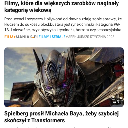
Filmy, które dla większych zarobków naginały
kategorię wiekową
Producenci i reżyserzy Hollywood od dawna zdają sobie sprawę, że
kluczem do sukcesu blockbustera jest rynek chiński i kategoria PG-
13. I nieważne, czy dotyczy to kryminału, horroru czy sensacyjniaka.
FILMY I SERIALE
MAREK JURA
20 STYCZNIA 2023

9
Spielberg prosił Michaela Baya, żeby szybciej
skończył z Transformers