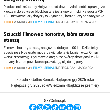
Producenci i reżyserzy Hollywood od dawna zdają sobie sprawę, że
kluczem do sukcesu blockbustera jest rynek chiński i kategoria PG-
13. I nieważne, czy dotyczy to kryminału, horroru czy sensacyjniaka.
FILMY I SERIALE
MAREK JURA
20 STYCZNIA 2023
Sztuczki filmowe z horrorów, które zawsze
straszą
Filmowe horrory straszą nas już od dobrych 100 lat. Dziś efekty
specjalne z Nosferatu mogą bawić, ale takie Lśnienie czy Omen
wciąż przerażają. Być może dlatego, że twórcy skorzystali z kilku
sprytnych zabiegów, które sprawdzają się do tej pory.
FILMY I SERIALE
MAREK JURA
21 MARCA 2021
Poradnik Gothic Remake
Najlepsze gry 2026 roku
Najlepsze gry 2025 roku
Wiedźmin 4
Najbliższe premiery
GRYOnline.pl: