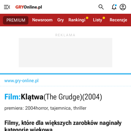




Newsroom
Gry
Rankingi
Listy
Recenzje
PREMIUM
www.gry-online.pl
Film:
Klątwa
(The Grudge)
(2004)
premiera: 2004
horror, tajemnica, thriller
Filmy, które dla większych zarobków naginały
kategorię wiekową