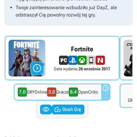
Twoje zainteresowanie wzbudziło już
DayZ
, ale
odstraszył Cię powolny rozwój tej gry.
Fortnite

Data wydania:
26 września 2017

7.0
3.0
8.4
6
GRYOnline
Gracze
OpenCritic
GRYO


Oceń Grę