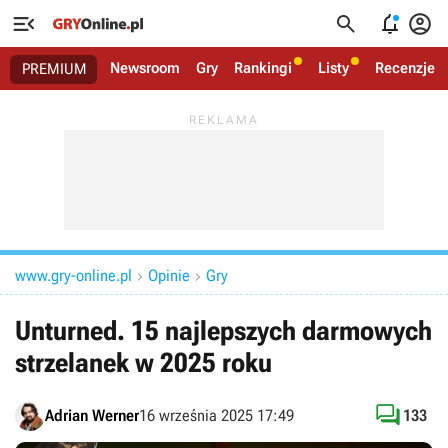




Newsroom
Gry
Rankingi
Listy
Recenzje
PREMIUM
www.gry-online.pl
Opinie
Gry


Unturned. 15 najlepszych darmowych
strzelanek w 2025 roku

Adrian Werner
16 września 2025 17:49
133