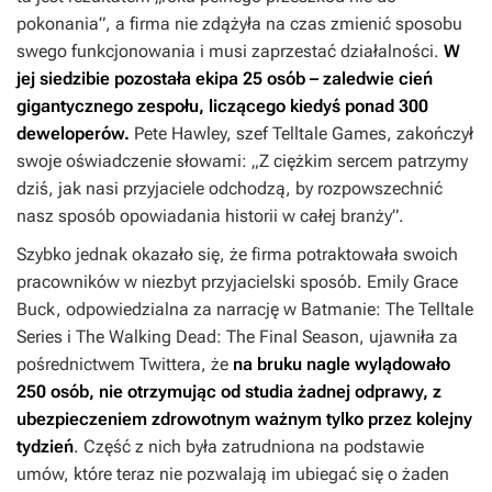
pokonania”, a firma nie zdążyła na czas zmienić sposobu
swego funkcjonowania i musi zaprzestać działalności.
W
jej siedzibie pozostała ekipa 25 osób – zaledwie cień
gigantycznego zespołu, liczącego kiedyś ponad 300
deweloperów.
Pete Hawley, szef Telltale Games, zakończył
swoje oświadczenie słowami: „Z ciężkim sercem patrzymy
dziś, jak nasi przyjaciele odchodzą, by rozpowszechnić
nasz sposób opowiadania historii w całej branży”.
Szybko jednak okazało się, że firma potraktowała swoich
pracowników w niezbyt przyjacielski sposób. Emily Grace
Buck, odpowiedzialna za narrację w
Batmanie: The Telltale
Series
i
The Walking Dead: The Final Season
, ujawniła za
pośrednictwem Twittera, że
na bruku nagle wylądowało
250 osób, nie otrzymując od studia żadnej odprawy, z
ubezpieczeniem zdrowotnym ważnym tylko przez kolejny
tydzień
. Część z nich była zatrudniona na podstawie
umów, które teraz nie pozwalają im ubiegać się o żaden