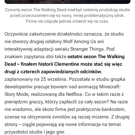
Czwarty sezon The Walking Dead miał być ostatnią produkcją studia
przed przerzuceniem się na nowy, mniej problematyczny silnik.
Firma nie zdążyła jednak zmienić się na czas.
Oczywiście zakończenie działalności oznacza, że studio
nie stworzy drugiej odsłony
Wolf Among Us
ani
interaktywnej adaptacji serialu
Stranger Things
. Pod
znakiem zapytania stoi także
ostatni sezon
The Walking
Dead
– finałem historii Clementine może stać się więc
drugi z czterech zapowiedzianych odcinków
,
zaplanowany na 25 września. Pozostała w studiu grupka
deweloperów pracuje bowiem nad animacją
Minecraft:
Story Mode
, realizowaną dla Netflixa. Co w takim razie z
pieniędzmi graczy, którzy zapłacili za cały sezon? Na razie
nie wiadomo, ale skoro firma jest praktycznie bankrutem,
szanse na otrzymanie zwrotów są raczej mizerne. Z drugiej
strony – ciągle pojawiają się nowe informacje na temat
przyszłości studia i jego gier.