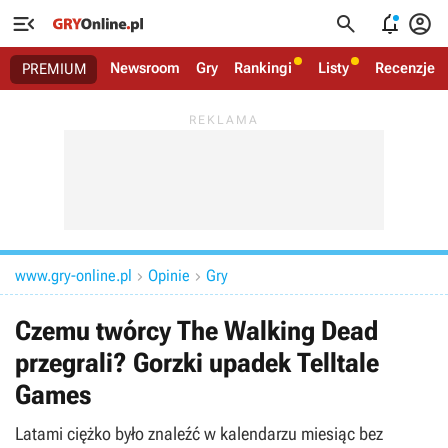




Newsroom
Gry
Rankingi
Listy
Recenzje
PREMIUM
www.gry-online.pl
Opinie
Gry


Czemu twórcy The Walking Dead
przegrali? Gorzki upadek Telltale
Games
Latami ciężko było znaleźć w kalendarzu miesiąc bez