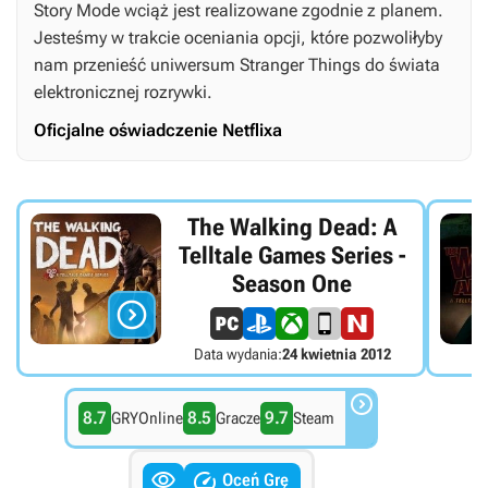
Story Mode
wciąż jest realizowane zgodnie z planem.
Jesteśmy w trakcie oceniania opcji, które pozwoliłyby
nam przenieść uniwersum
Stranger Things
do świata
elektronicznej rozrywki.
Oficjalne oświadczenie Netflixa
The Walking Dead: A
Telltale Games Series -
Season One

Data wydania:
24 kwietnia 2012

8.7
8.5
9.7
GRYOnline
Gracze
Steam


Oceń Grę