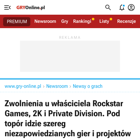




Newsroom
Gry
Rankingi
Listy
Recenzje
PREMIUM
www.gry-online.pl
Newsroom
Newsy o grach


Zwolnienia u właściciela Rockstar
Games, 2K i Private Division. Pod
topór idzie szereg
niezapowiedzianych gier i projektów