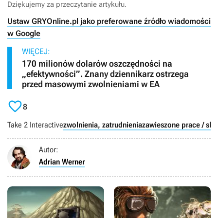
Dziękujemy za przeczytanie artykułu.
Ustaw GRYOnline.pl jako preferowane źródło wiadomości
w Google
WIĘCEJ:
170 milionów dolarów oszczędności na
„efektywności”. Znany dziennikarz ostrzega
przed masowymi zwolnieniami w EA

8
Take 2 Interactive
zwolnienia, zatrudnienia
zawieszone prace / sk
Autor:
Adrian Werner