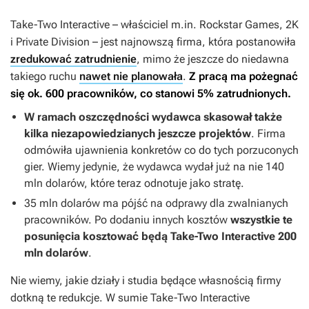
Take-Two Interactive – właściciel m.in. Rockstar Games, 2K
i Private Division – jest najnowszą firma, która postanowiła
zredukować zatrudnienie
, mimo że jeszcze do niedawna
takiego ruchu
nawet nie planowała
.
Z pracą ma pożegnać
się ok. 600 pracowników, co stanowi 5% zatrudnionych.
W ramach oszczędności wydawca skasował także
kilka niezapowiedzianych jeszcze projektów
. Firma
odmówiła ujawnienia konkretów co do tych porzuconych
gier. Wiemy jedynie, że wydawca wydał już na nie 140
mln dolarów, które teraz odnotuje jako stratę.
35 mln dolarów ma pójść na odprawy dla zwalnianych
pracowników. Po dodaniu innych kosztów
wszystkie te
posunięcia kosztować będą Take-Two Interactive 200
mln dolarów
.
Nie wiemy, jakie działy i studia będące własnością firmy
dotkną te redukcje. W sumie Take-Two Interactive