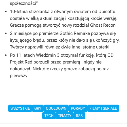
społeczności”
10-letnia strzelanka z otwartym światem od Ubisoftu
dostała wielką aktualizację i kosztującą krocie wersję.
Gracze pomogą stworzyć nowy rozdział Ghost Recon
2 miesiące po premierze Gothic Remake pozbywa się
irytującego błędu, przez który nie dało się ukończyć gry.
Twórcy naprawili również dwie inne istotne usterki
Po 11 latach Wiedźmin 3 otrzymał funkcję, którą CD
Projekt Red porzucił przed premierą i nigdy nie
dokończył. Niektóre rzeczy gracze zobaczą po raz
pierwszy
WSZYSTKIE
GRY
COOLDOWN
PORADY
FILMY I SERIALE
TECH
TEMATY
RSS