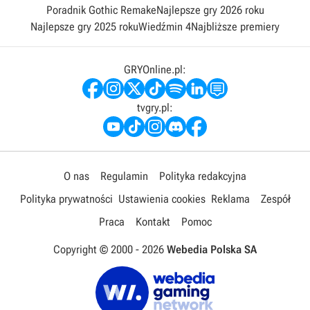
Poradnik Gothic Remake
Najlepsze gry 2026 roku
Najlepsze gry 2025 roku
Wiedźmin 4
Najbliższe premiery
GRYOnline.pl:
tvgry.pl:
O nas
Regulamin
Polityka redakcyjna
Polityka prywatności
Ustawienia cookies
Reklama
Zespół
Praca
Kontakt
Pomoc
Copyright © 2000 -
2026
Webedia Polska SA