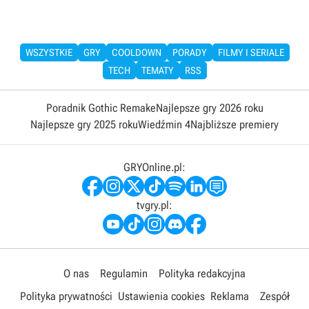
WSZYSTKIE
GRY
COOLDOWN
PORADY
FILMY I SERIALE
TECH
TEMATY
RSS
Poradnik Gothic Remake
Najlepsze gry 2026 roku
Najlepsze gry 2025 roku
Wiedźmin 4
Najbliższe premiery
GRYOnline.pl:
tvgry.pl:
O nas
Regulamin
Polityka redakcyjna
Polityka prywatności
Ustawienia cookies
Reklama
Zespół