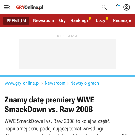




Newsroom
Gry
Rankingi
Listy
Recenzje
PREMIUM
www.gry-online.pl
Newsroom
Newsy o grach


Znamy datę premiery WWE
SmackDown vs. Raw 2008
WWE SmackDown! vs. Raw 2008 to kolejna część
popularnej serii, podejmującej temat wrestlingu.