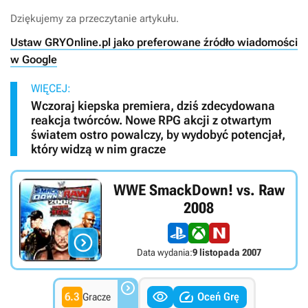
Dziękujemy za przeczytanie artykułu.
Ustaw GRYOnline.pl jako preferowane źródło wiadomości
w Google
WIĘCEJ:
Wczoraj kiepska premiera, dziś zdecydowana
reakcja twórców. Nowe RPG akcji z otwartym
światem ostro powalczy, by wydobyć potencjał,
który widzą w nim gracze
WWE SmackDown! vs. Raw
2008

Data wydania:
9 listopada 2007



6.3
Oceń Grę
Gracze