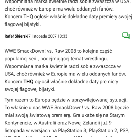
Wspomniana marka świetnie radzi sobie zwłaszcza w USA,
choć również w Europie ma wielu oddanych fanów.
Koncern THQ ogłosił właśnie dokładne daty premiery swojej
flagowej bijatyki.

Rafał Skierski
7 listopada 2007 10:33
WWE SmackDown! vs. Raw 2008
to kolejna część
popularnej serii, podejmującej temat wrestlingu.
Wspomniana marka świetnie radzi sobie zwłaszcza w
USA, choć również w Europie ma wielu oddanych fanów.
Koncern
THQ
ogłosił właśnie dokładne daty premiery
swojej flagowej bijatyki.
Tym razem to Europa będzie w uprzywilejowanej sytuacji.
To właśnie u nas
WWE SmackDown! vs. Raw 2008
będzie
miał swoją światową premierę. Gra ukaże się na Starym
Kontynencie, w Australii oraz Nowej Zelandii już 9
listopada w wersjach na PlayStation 3, PlayStation 2, PSP,