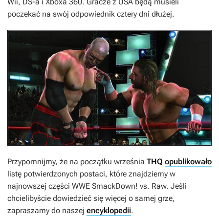
Wii, DS-a i Xboxa 360. Gracze z USA będą musieli
poczekać na swój odpowiednik cztery dni dłużej.
Przypomnijmy, że na początku września
THQ
opublikowało
listę potwierdzonych postaci, które znajdziemy w
najnowszej części
WWE SmackDown! vs. Raw.
Jeśli
chcielibyście dowiedzieć się więcej o samej grze,
zapraszamy do naszej
encyklopedii
.