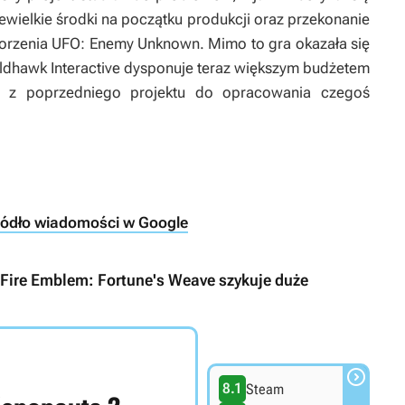
iewielkie środki na początku produkcji oraz przekonanie
worzenia
UFO: Enemy Unknown
. Mimo to gra okazała się
ldhawk Interactive dysponuje teraz większym budżetem
ą z poprzedniego projektu do opracowania czegoś
ródło wiadomości w Google
Fire Emblem: Fortune's Weave szykuje duże

8.1
Steam