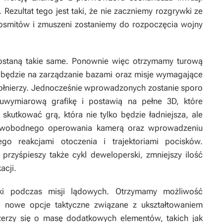
Rezultat tego jest taki, że nie zaczniemy rozgrywki ze
osmitów i zmuszeni zostaniemy do rozpoczęcia wojny
staną takie same. Ponownie więc otrzymamy turową
a będzie na zarządzanie bazami oraz misje wymagające
łnierzy. Jednocześnie wprowadzonych zostanie sporo
uwymiarową grafikę i postawią na pełne 3D, które
skutkować grą, która nie tylko będzie ładniejsza, ale
i swobodnego operowania kamerą oraz wprowadzeniu
ego reakcjami otoczenia i trajektoriami pocisków.
przyśpieszy także cykl deweloperski, zmniejszy ilość
acji.
lki podczas misji lądowych. Otrzymamy możliwość
ę nowe opcje taktyczne związane z ukształtowaniem
szerzy się o masę dodatkowych elementów, takich jak