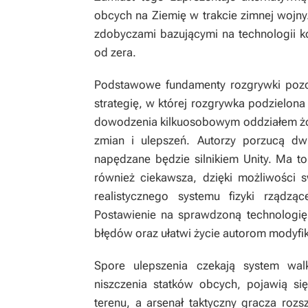
obcych na Ziemię w trakcie zimnej wojny. 
zdobyczami bazującymi na technologii k
od zera.
Podstawowe fundamenty rozgrywki pozo
strategię, w której rozgrywka podzielon
dowodzenia kilkuosobowym oddziałem żo
zmian i ulepszeń. Autorzy porzucą dw
napędzane będzie silnikiem Unity. Ma to 
również ciekawsza, dzięki możliwośc
realistycznego systemu fizyki rządząc
Postawienie na sprawdzoną technologię 
błędów oraz ułatwi życie autorom modyfik
Spore ulepszenia czekają system wa
niszczenia statków obcych, pojawią si
terenu, a arsenał taktyczny gracza roz