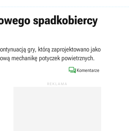
howego spadkobiercy
kontynuacją gry, którą zaprojektowano jako
ową mechanikę potyczek powietrznych.

Komentarze