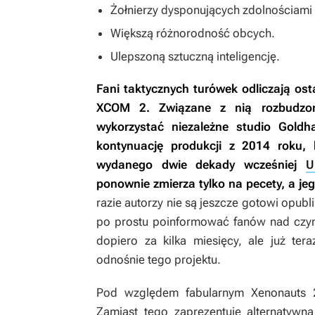
Żołnierzy dysponujących zdolnościami 
Większą różnorodność obcych.
Ulepszoną sztuczną inteligencję.
Fani taktycznych turówek odliczają osta
XCOM 2
. Związane z nią rozbudzo
wykorzystać niezależne studio Goldh
kontynuację produkcji z 2014 roku,
wydanego dwie dekady wcześniej
U
ponownie zmierza tylko na pecety, a je
razie autorzy nie są jeszcze gotowi opubl
po prostu poinformować fanów nad czym
dopiero za kilka miesięcy, ale już ter
odnośnie tego projektu.
Pod względem fabularnym
Xenonauts
Zamiast tego zaprezentuje alternatywn