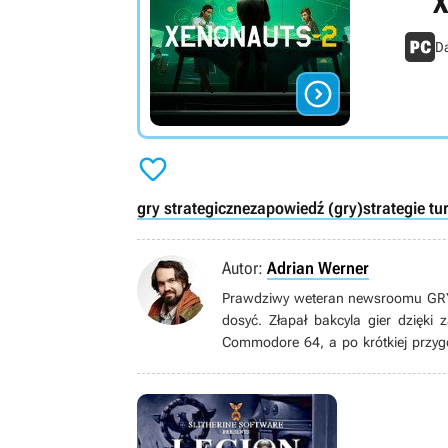
X
Da


gry strategiczne
zapowiedź (gry)
strategie t
Autor:
Adrian Werner
Prawdziwy weteran newsroomu GRYOn
dosyć. Złapał bakcyla gier dzięki
Commodore 64, a po krótkiej przyg
grom pecetowym. Wielbiciel niszow
gatunku immersive sim, jak równie
książek, seriali, filmów i komiksów.