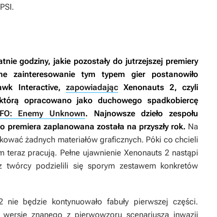
PSI.
tnie godziny, jakie pozostały do jutrzejszej premiery
ne zainteresowanie tym typem gier postanowiło
awk Interactive,
zapowiadając
Xenonauts 2
, czyli
 którą opracowano jako duchowego spadkobiercę
FO: Enemy Unknown
. Najnowsze dzieło zespołu
go premiera zaplanowana została na przyszły rok.
Na
ikować żadnych materiałów graficznych. Póki co chcieli
 teraz pracują. Pełne ujawnienie
Xenonauts 2
nastąpi
az twórcy podzielili się sporym zestawem konkretów
 2
nie będzie kontynuowało fabuły pierwszej części.
ą wersję znanego z pierwowzoru scenariusza inwazji