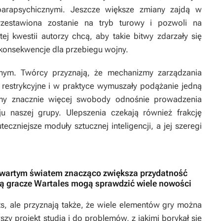
parapsychicznymi. Jeszcze większe zmiany zajdą w
rzestawiona zostanie na tryb turowy i pozwoli na
ej kwestii autorzy chcą, aby takie bitwy zdarzały się
e konsekwencje dla przebiegu wojny.
znym. Twórcy przyznają, że mechanizmy zarządzania
t restrykcyjne i w praktyce wymuszały podążanie jedną
my znacznie więcej swobody odnośnie prowadzenia
u naszej grupy. Ulepszenia czekają również frakcję
zniejsze moduły sztucznej inteligencji, a jej szeregi
twartym światem znacząco zwiększa przydatność
rą gracze Wartales mogą sprawdzić wiele nowości
ts
, ale przyznają także, że wiele elementów gry można
zy projekt studia i do problemów, z jakimi borykał się