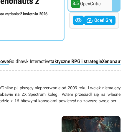
enonauts 2
8.5
OpenCritic
ta wydania:
2 kwietnia 2026


Oceń Grę
urowe
Goldhawk Interactive
taktyczne RPG i strategie
Xenonauts (se
line.pl, piszący nieprzerwanie od 2009 roku i wciąż niemający
 zabawie na ZX Spectrum kolegi. Potem przesiadł się na własne
odzie z 16-bitowymi konsolami powierzył na zawsze swoje serce
ych produkcji, w tym zwłaszcza przygodówek, RPG-ów oraz gier z
ż pasjonat modów. Poza grami pożeracz fabuł w każdej postaci –