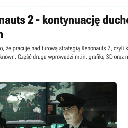
auts 2 - kontynuację duc
n
, że pracuje nad turową strategią Xenonauts 2, czyli 
own. Część druga wprowadzi m.in. grafikę 3D oraz n