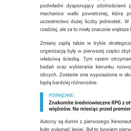
podwładni dysponujący zdolnościami 
mechanice walki powietrznej, która p
uczestnictwo dużej liczby jednostek. W t
rzadziej, ale za to miały znacznie większ
Zmiany zajdą także w trybie strategic
organizacją były w pierwszej części zby
właściwą ścieżką. Tym razem otrzyma
badań oraz wybierania kierunku rozwoj
obcych. Zostanie ona wyposażona w skutec
będą bardziej różnorodne.
POWIĄZANE:
Znakomite średniowieczne RPG z o
więźniów. Na miesiąc przed premie
Autorzy są dumni z pierwszego
Xenonau
było wykonać lepiej. Był to bowiem pierws