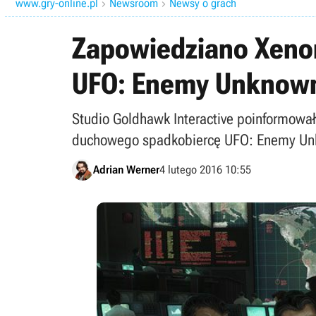
www.gry-online.pl
Newsroom
Newsy o grach


Zapowiedziano Xenon
UFO: Enemy Unknow
Studio Goldhawk Interactive poinformowało
duchowego spadkobiercę UFO: Enemy Unkn
Adrian Werner
4 lutego 2016 10:55