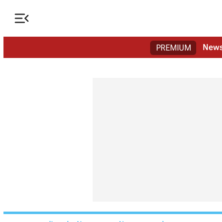

New
PREMIUM