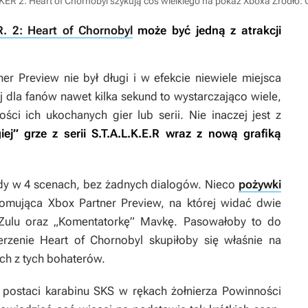
KER 2: Heart of Chornobyl szykują coś wielkiego na pokaz Xboxa
Źródło:
.R. 2: Heart of Chornobyl
może być jedną z atrakcji
er Preview nie był długi i w efekcie niewiele miejsca
dla fanów nawet kilka sekund to wystarczająco wiele,
ci ich ukochanych gier lub serii. Nie inaczej jest z
ej” grze z serii
S.T.A.L.K.E.R
wraz z nową grafiką
ndy w 4 scenach, bez żadnych dialogów. Nieco
pożywki
romująca Xbox Partner Preview, na której widać dwie
) Zulu oraz „Komentatorkę” Mavkę. Pasowałoby to do
zerzenie
Heart of Chornobyl
skupiłoby się właśnie na
ych z tych bohaterów.
 postaci karabinu SKS w rękach żołnierza Powinności