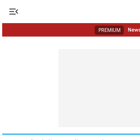

New
PREMIUM