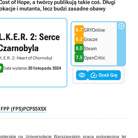
ost of Hope, a twórcy publikują takie coś. Długi
okacje i mutanta, lecz budzi zasadne obawy

6.7
GRYOnline
L.K.E.R. 2: Serce
6.2
Gracze
Czarnobyla
8.0
Steam
7.5
OpenCritic
K.E.R. 2: Heart of Chornobyl
Data wydania:
20 listopada 2024


Oceń Grę
i FPP (FPS)
PC
PS5
XSX
gisterskie na Uniwersytecie Warszawskim pracą poświęconą tej