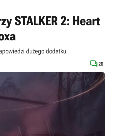
rzy STALKER 2: Heart
boxa
zapowiedzi dużego dodatku.

20