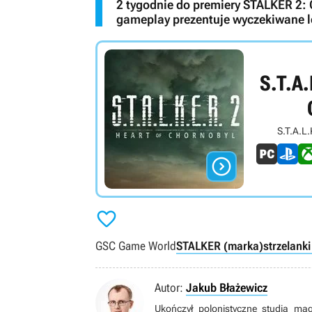
2 tygodnie do premiery STALKER 2: C
gameplay prezentuje wyczekiwane l
S.T.A.
S.T.A.L.


GSC Game World
STALKER (marka)
strzelank
Autor:
Jakub Błażewicz
Ukończył polonistyczne studia ma