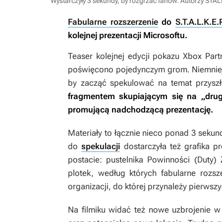
Wystarczyły 3 sekundy, by rozgrzać fanów. Autorzy STAL
Fabularne rozszerzenie
do
S.T.A.L.K.E
kolejnej prezentacji Microsoftu.
Teaser kolejnej edycji pokazu Xbox Partn
poświęcono pojedynczym grom. Niemniej 
by zacząć spekulować na temat przyszłoś
fragmentem skupiającym się na „drugi
promującą nadchodzącą prezentację.
Materiały to łącznie nieco ponad 3 seku
do
spekulacji
dostarczyła też grafika p
postacie: pustelnika Powinności (Duty
plotek, według których fabularne rozs
organizacji, do której przynależy pierwsz
Na filmiku widać też nowe uzbrojenie w