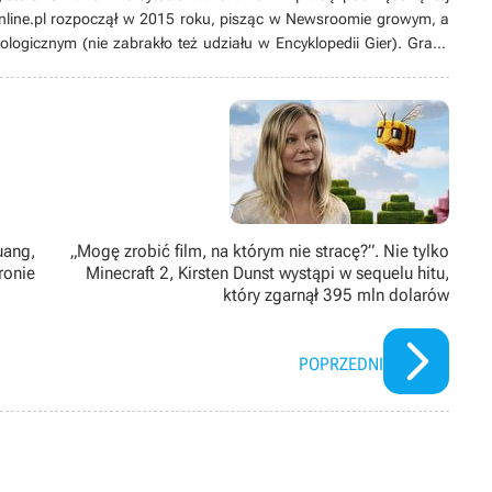
nline.pl rozpoczął w 2015 roku, pisząc w Newsroomie growym, a
ologicznym (nie zabrakło też udziału w Encyklopedii Gier). Grami
sowany od lat. Zaczynał od platformówek i do dziś pozostaje ich
nii), ale wykazuje też zainteresowanie karciankami (także
’ami i w zasadzie wszystkim, co dotyczy gier jako takich. Potrafi
ami z gier pamiętających czasy Game Boya łupanego (jeśli nie
uang,
„Mogę zrobić film, na którym nie stracę?”. Nie tylko
ronie
Minecraft 2, Kirsten Dunst wystąpi w sequelu hitu,
który zgarnął 395 mln dolarów
POPRZEDNI