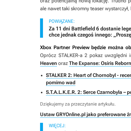
oraz potencjalną nową lokację. Trudno p
ale nawet taki skromny teaser wystarczył
POWIĄZANE:
Za 11 dni Battlefield 6 dostanie le
chce jednak czegoś innego: „Proszę
Xbox Partner Preview będzie można ob
Oprócz
STALKER-a 2
pokaz uwzględni i
Heaven
oraz
The Expanse: Osiris Rebor
STALKER 2: Heart of Chornobyl - recen
pomimo wad
S.T.A.L.K.E.R. 2: Serce Czarnobyla – p
Dziękujemy za przeczytanie artykułu.
Ustaw GRYOnline.pl jako preferowane ź
WIĘCEJ: