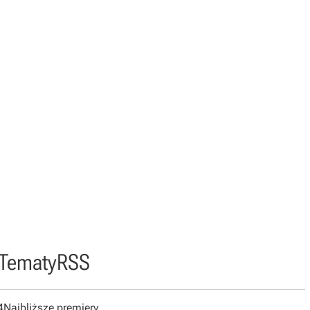
Tematy
RSS
4
Najbliższe premiery