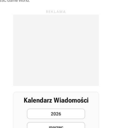
 GSC Game World
.
Kalendarz Wiadomości
2026
marzec