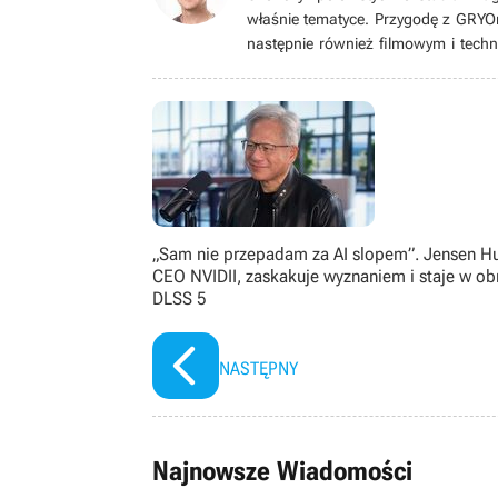
właśnie tematyce. Przygodę z GRYO
następnie również filmowym i techn
wideo (i nie tylko wideo) zaintere
wielkim fanem (w tym metroidva
papierowymi), bijatykami, soulslike
zachwycać się pikselowymi postaci
starszymi).
„Sam nie przepadam za AI slopem”. Jensen H
CEO NVIDII, zaskakuje wyznaniem i staje w ob
DLSS 5
NASTĘPNY
Najnowsze Wiadomości