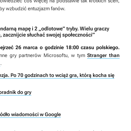
owiedzieć coś więcej na podstawie tak krótkich scen,
, by wzbudzić entuzjazm fanów.
gendarną mapę i 2 „odlotowe” tryby. Wielu graczy
, zacznijcie słuchać swojej społeczności”
ejrzeć 26 marca o godzinie 18:00 czasu polskiego.
nne gry partnerów Microsoftu, w tym
Stranger than
n
.
zja. Po 70 godzinach to wciąż gra, którą kocha się
oradnik do gry
ródło wiadomości w Google