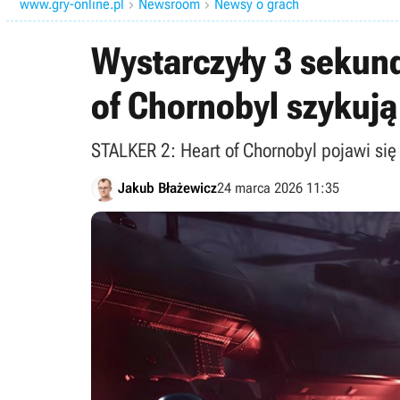
www.gry-online.pl
Newsroom
Newsy o grach


Wystarczyły 3 sekund
of Chornobyl szykują
STALKER 2: Heart of Chornobyl pojawi się
Jakub Błażewicz
24 marca 2026 11:35