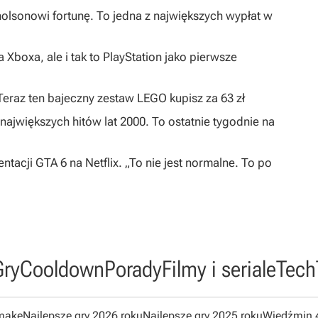
olsonowi fortunę. To jedna z największych wypłat w
 Xboxa, ale i tak to PlayStation jako pierwsze
 Teraz ten bajeczny zestaw LEGO kupisz za 63 zł
największych hitów lat 2000. To ostatnie tygodnie na
ntacji GTA 6 na Netflix. „To nie jest normalne. To po
Gry
Cooldown
Porady
Filmy i seriale
Tech
emake
Najlepsze gry 2026 roku
Najlepsze gry 2025 roku
Wiedźmin 