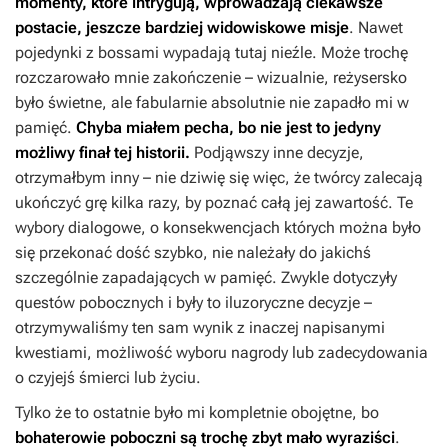
momenty, które intrygują, wprowadzają ciekawsze
postacie, jeszcze bardziej widowiskowe misje
. Nawet
pojedynki z bossami wypadają tutaj nieźle. Może trochę
rozczarowało mnie zakończenie – wizualnie, reżysersko
było świetne, ale fabularnie absolutnie nie zapadło mi w
pamięć.
Chyba miałem pecha, bo nie jest to jedyny
możliwy finał tej historii.
Podjąwszy inne decyzje,
otrzymałbym inny – nie dziwię się więc, że twórcy zalecają
ukończyć grę kilka razy, by poznać całą jej zawartość. Te
wybory dialogowe, o konsekwencjach których można było
się przekonać dość szybko, nie należały do jakichś
szczególnie zapadających w pamięć. Zwykle dotyczyły
questów pobocznych i były to iluzoryczne decyzje –
otrzymywaliśmy ten sam wynik z inaczej napisanymi
kwestiami, możliwość wyboru nagrody lub zadecydowania
o czyjejś śmierci lub życiu.
Tylko że to ostatnie było mi kompletnie obojętne, bo
bohaterowie poboczni są trochę zbyt mało wyraziści
.