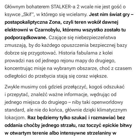
Głównym bohaterem
STALKER-a
2
wcale nie jest gość o
ksywce „Skif”, w którego się wcielamy.
Jest nim świat gry –
postapokaliptyczna Zona, czyli teren wokół dawnej
elektrowni w Czarnobylu, któremu wszystko zostało tu
podporządkowane.
Czające się niebezpieczeństwa
zmuszają, by do każdego opuszczenia bezpiecznej bazy
dobrze się przygotować. Historia fabularna z kolei
prowadzi nas od jednego rejonu mapy do drugiego,
koncentrując misje na wybranym obszarze, choć z czasem
odległości do przebycia stają się coraz większe.
Zwykle musimy coś gdzieś przełączyć, kogoś odszukać
i przepytać, znaleźć ważne informacje, wędrując od
jednego miejsca do drugiego – niby taki openworldowy
standard, ale nie do końca, głównie dzięki klimatycznym
lokacjom.
Raz będziemy tylko szukać i rozmawiać bez
oddania choćby jednego strzału, raz toczyć epickie bitwy
w otwartym terenie albo intensywne strzelaniny w