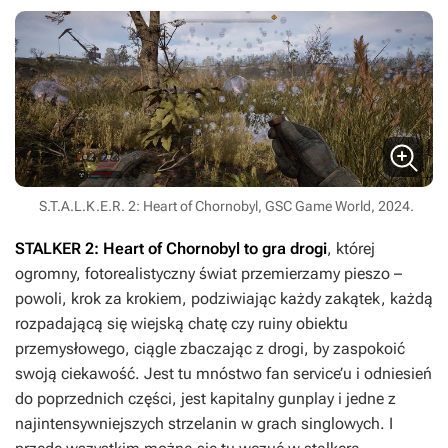
S.T.A.L.K.E.R. 2: Heart of Chornobyl, GSC Game World, 2024.
STALKER 2: Heart of Chornobyl
to gra drogi
, której
ogromny, fotorealistyczny świat przemierzamy pieszo –
powoli, krok za krokiem, podziwiając każdy zakątek, każdą
rozpadającą się wiejską chatę czy ruiny obiektu
przemysłowego, ciągle zbaczając z drogi, by zaspokoić
swoją ciekawość. Jest tu mnóstwo fan service’u i odniesień
do poprzednich części, jest kapitalny gunplay i jedne z
najintensywniejszych strzelanin w grach singlowych. I