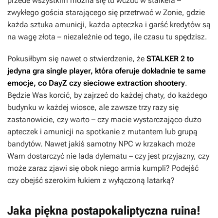
przede wszystkim można się tu wczuć w stalkera –
zwykłego gościa starającego się przetrwać w Zonie, gdzie
każda sztuka amunicji, każda apteczka i garść kredytów są
na wagę złota – niezależnie od tego, ile czasu tu spędzisz.
Pokusiłbym się nawet o stwierdzenie, że
STALKER 2
to
jedyna gra single player, która oferuje dokładnie te same
emocje, co
DayZ
czy sieciowe extraction shootery
.
Będzie Was korcić, by zajrzeć do każdej chaty, do każdego
budynku w każdej wiosce, ale zawsze trzy razy się
zastanowicie, czy warto – czy macie wystarczająco dużo
apteczek i amunicji na spotkanie z mutantem lub grupą
bandytów. Nawet jakiś samotny NPC w krzakach może
Wam dostarczyć nie lada dylematu – czy jest przyjazny, czy
może zaraz zjawi się obok niego armia kumpli? Podejść
czy obejść szerokim łukiem z wyłączoną latarką?
Jaka piękna postapokaliptyczna ruina!