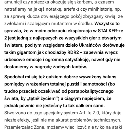
amunicji czy apteczka okazuje się skarbem, a czasem
natrafiamy na jakąś notatkę, artefakt czy minihistorię, np.
za sprawą klucza otwierającego pokój zbryzgany krwią, ze
zwłokami i szalejącym mutantem w środku.
Wszystko to
sprawia, że w moim odczuciu eksploracja w
STALKER-ze
2
jest jedną z najlepszych ze wszystkich gier z otwartym
światem, pod tym względem dzieło Ukraińców dorównuje
takim gigantom jak chociażby
RDR2
– zapewnia wręcz
urbexowe emocje i ogromną satysfakcję, nawet gdy nie
dostaniemy w nagrodę żadnych fantów.
Spodobał mi się też całkiem dobrze wyważony balans
pomiędzy wrażeniem totalnej pustki i samotności (bo
trudno przecież oczekiwać od postapokaliptycznego
świata, by „tętnił życiem”) a ciągłym napięciem, że
jednak pewnie nie jesteśmy tu tak całkiem sami.
Stworzono do tego specjalny system A-Life 2.0, który daje
niezłe efekty, jeśli nie ma akurat problemów technicznych.
Przemierzając Zonę, możemy więc liczyć nie tylko na ataki