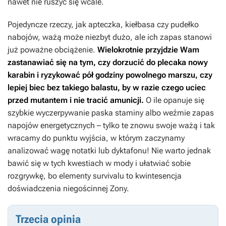
nawet nie ruszyć się wcale.
Pojedyncze rzeczy, jak apteczka, kiełbasa czy pudełko
nabojów, ważą może niezbyt dużo, ale ich zapas stanowi
już poważne obciążenie.
Wielokrotnie przyjdzie Wam
zastanawiać się na tym, czy dorzucić do plecaka nowy
karabin i ryzykować pół godziny powolnego marszu, czy
lepiej biec bez takiego balastu, by w razie czego uciec
przed mutantem i nie tracić amunicji.
O ile opanuje się
szybkie wyczerpywanie paska staminy albo weźmie zapas
napojów energetycznych – tylko te znowu swoje ważą i tak
wracamy do punktu wyjścia, w którym zaczynamy
analizować wagę notatki lub dyktafonu! Nie warto jednak
bawić się w tych kwestiach w mody i ułatwiać sobie
rozgrywkę, bo elementy survivalu to kwintesencja
doświadczenia niegościnnej Zony.
Trzecia opinia