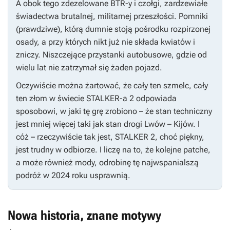
A obok tego zdezelowane BTR-y i czołgi, zardzewiałe
świadectwa brutalnej, militarnej przeszłości. Pomniki
(prawdziwe), którą dumnie stoją pośrodku rozpirzonej
osady, a przy których nikt już nie składa kwiatów i
zniczy. Niszczejące przystanki autobusowe, gdzie od
wielu lat nie zatrzymał się żaden pojazd.
Oczywiście można żartować, że cały ten szmelc, cały
ten złom w świecie
STALKER-a 2
odpowiada
sposobowi, w jaki tę grę zrobiono – że stan techniczny
jest mniej więcej taki jak stan drogi Lwów – Kijów. I
cóż – rzeczywiście tak jest,
STALKER 2
, choć piękny,
jest trudny w odbiorze. I liczę na to, że kolejne patche,
a może również mody, odrobinę tę najwspanialszą
podróż w 2024 roku usprawnią.
Nowa historia, znane motywy