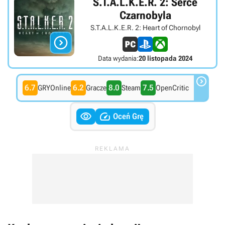
S.T.A.L.K.E.R. 2: Serce
Czarnobyla
S.T.A.L.K.E.R. 2: Heart of Chornobyl

Data wydania:
20 listopada 2024

6.7
6.2
8.0
7.5
GRYOnline
Gracze
Steam
OpenCritic


Oceń Grę