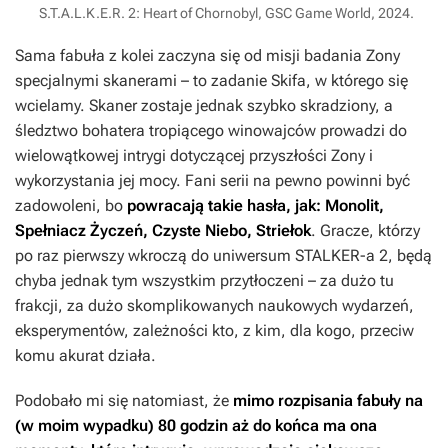
S.T.A.L.K.E.R. 2: Heart of Chornobyl, GSC Game World, 2024.
Sama fabuła z kolei zaczyna się od misji badania Zony
specjalnymi skanerami – to zadanie Skifa, w którego się
wcielamy. Skaner zostaje jednak szybko skradziony, a
śledztwo bohatera tropiącego winowajców prowadzi do
wielowątkowej intrygi dotyczącej przyszłości Zony i
wykorzystania jej mocy. Fani serii na pewno powinni być
zadowoleni, bo
powracają takie hasła, jak: Monolit,
Spełniacz Życzeń, Czyste Niebo, Striełok
. Gracze, którzy
po raz pierwszy wkroczą do uniwersum
STALKER-a 2
, będą
chyba jednak tym wszystkim przytłoczeni – za dużo tu
frakcji, za dużo skomplikowanych naukowych wydarzeń,
eksperymentów, zależności kto, z kim, dla kogo, przeciw
komu akurat działa.
Podobało mi się natomiast, że
mimo rozpisania fabuły na
(w moim wypadku) 80 godzin aż do końca ma ona