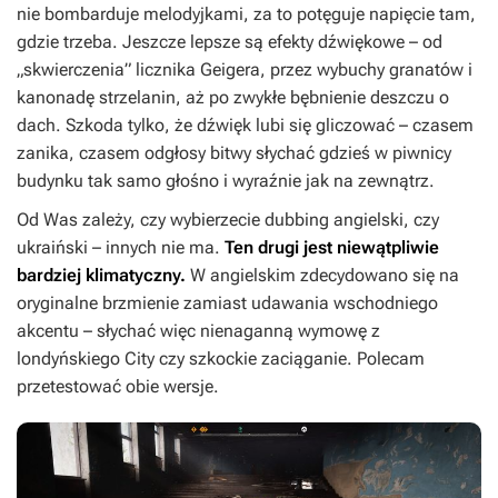
nie bombarduje melodyjkami, za to potęguje napięcie tam,
gdzie trzeba. Jeszcze lepsze są efekty dźwiękowe – od
„skwierczenia” licznika Geigera, przez wybuchy granatów i
kanonadę strzelanin, aż po zwykłe bębnienie deszczu o
dach. Szkoda tylko, że dźwięk lubi się gliczować – czasem
zanika, czasem odgłosy bitwy słychać gdzieś w piwnicy
budynku tak samo głośno i wyraźnie jak na zewnątrz.
Od Was zależy, czy wybierzecie dubbing angielski, czy
ukraiński – innych nie ma.
Ten drugi jest niewątpliwie
bardziej klimatyczny.
W angielskim zdecydowano się na
oryginalne brzmienie zamiast udawania wschodniego
akcentu – słychać więc nienaganną wymowę z
londyńskiego City czy szkockie zaciąganie. Polecam
przetestować obie wersje.