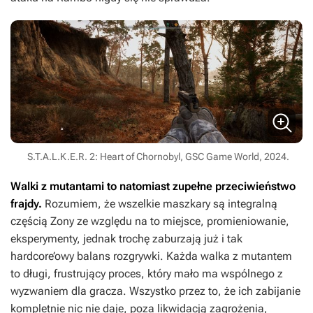
S.T.A.L.K.E.R. 2: Heart of Chornobyl, GSC Game World, 2024.
Walki z mutantami to natomiast zupełne przeciwieństwo
frajdy.
Rozumiem, że wszelkie maszkary są integralną
częścią Zony ze względu na to miejsce, promieniowanie,
eksperymenty, jednak trochę zaburzają już i tak
hardcore’owy balans rozgrywki. Każda walka z mutantem
to długi, frustrujący proces, który mało ma wspólnego z
wyzwaniem dla gracza. Wszystko przez to, że ich zabijanie
kompletnie nic nie daje, poza likwidacją zagrożenia,