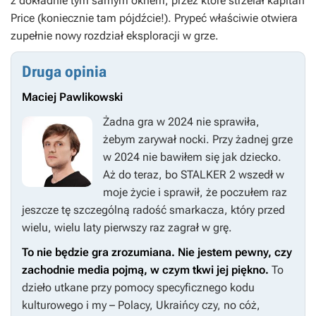
z dokładnie tym samym oknem, przez które strzelał kapitan
Price (koniecznie tam pójdźcie!). Prypeć właściwie otwiera
zupełnie nowy rozdział eksploracji w grze.
Druga opinia
Maciej Pawlikowski
Żadna gra w 2024 nie sprawiła,
żebym zarywał nocki. Przy żadnej grze
w 2024 nie bawiłem się jak dziecko.
Aż do teraz, bo
STALKER 2
wszedł w
moje życie i sprawił, że poczułem raz
jeszcze tę szczególną radość smarkacza, który przed
wielu, wielu laty pierwszy raz zagrał w grę.
To nie będzie gra zrozumiana. Nie jestem pewny, czy
zachodnie media pojmą, w czym tkwi jej piękno.
To
dzieło utkane przy pomocy specyficznego kodu
kulturowego i my – Polacy, Ukraińcy czy, no cóż,