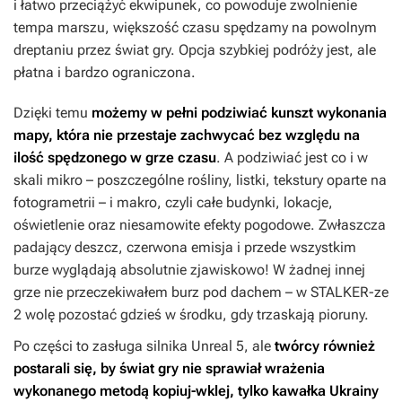
i łatwo przeciążyć ekwipunek, co powoduje zwolnienie
tempa marszu, większość czasu spędzamy na powolnym
dreptaniu przez świat gry. Opcja szybkiej podróży jest, ale
płatna i bardzo ograniczona.
Dzięki temu
możemy w pełni podziwiać kunszt wykonania
mapy, która nie przestaje zachwycać bez względu na
ilość spędzonego w grze czasu
. A podziwiać jest co i w
skali mikro – poszczególne rośliny, listki, tekstury oparte na
fotogrametrii – i makro, czyli całe budynki, lokacje,
oświetlenie oraz niesamowite efekty pogodowe. Zwłaszcza
padający deszcz, czerwona emisja i przede wszystkim
burze wyglądają absolutnie zjawiskowo! W żadnej innej
grze nie przeczekiwałem burz pod dachem – w
STALKER-ze
2
wolę pozostać gdzieś w środku, gdy trzaskają pioruny.
Po części to zasługa silnika Unreal 5, ale
twórcy również
postarali się, by świat gry nie sprawiał wrażenia
wykonanego metodą kopiuj-wklej, tylko kawałka Ukrainy