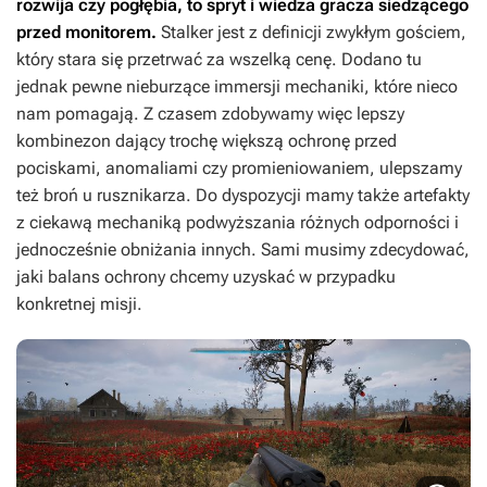
rozwija czy pogłębia, to spryt i wiedza gracza siedzącego
przed monitorem.
Stalker jest z definicji zwykłym gościem,
który stara się przetrwać za wszelką cenę. Dodano tu
jednak pewne nieburzące immersji mechaniki, które nieco
nam pomagają. Z czasem zdobywamy więc lepszy
kombinezon dający trochę większą ochronę przed
pociskami, anomaliami czy promieniowaniem, ulepszamy
też broń u rusznikarza. Do dyspozycji mamy także artefakty
z ciekawą mechaniką podwyższania różnych odporności i
jednocześnie obniżania innych. Sami musimy zdecydować,
jaki balans ochrony chcemy uzyskać w przypadku
konkretnej misji.