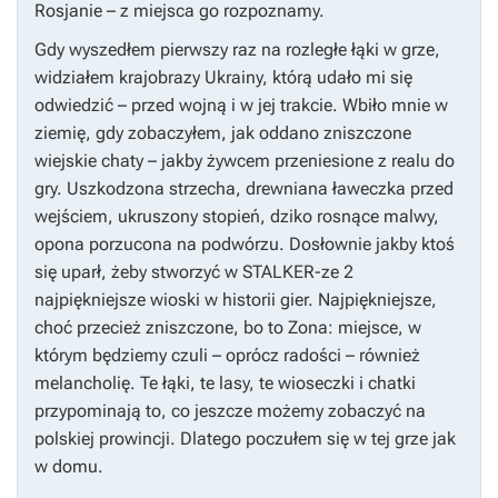
Rosjanie – z miejsca go rozpoznamy.
Gdy wyszedłem pierwszy raz na rozległe łąki w grze,
widziałem krajobrazy Ukrainy, którą udało mi się
odwiedzić – przed wojną i w jej trakcie. Wbiło mnie w
ziemię, gdy zobaczyłem, jak oddano zniszczone
wiejskie chaty – jakby żywcem przeniesione z realu do
gry. Uszkodzona strzecha, drewniana ławeczka przed
wejściem, ukruszony stopień, dziko rosnące malwy,
opona porzucona na podwórzu. Dosłownie jakby ktoś
się uparł, żeby stworzyć w
STALKER-ze 2
najpiękniejsze wioski w historii gier. Najpiękniejsze,
choć przecież zniszczone, bo to Zona: miejsce, w
którym będziemy czuli – oprócz radości – również
melancholię. Te łąki, te lasy, te wioseczki i chatki
przypominają to, co jeszcze możemy zobaczyć na
polskiej prowincji. Dlatego poczułem się w tej grze jak
w domu.