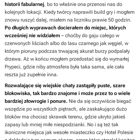
historii fabularnej
, bo to właśnie ona przenosi nas do
kolejnych lokacji. Kiedy twórcy naprawili build gry i mogłem
znowu ruszyć dalej, miałem na liczniku prawie 50 godzin.
Po długich wyprawach docierałem do miejsc, których
wcześniej nie widziałem
– choćby do gaju całego w
czerwonych liściach albo do lasu czarnego jak węgiel, w
którym pioruny podczas trwającej akurat burzy podpalały
drzewa. Aż w końcu mogłem przedostać się do wymarłej
Prypeci, gdzie niby atmosfera była taka sama, ale cała
reszta już zupełnie inna.
Rozwalające się wiejskie chaty zastąpiły puste, szare
blokowiska, tak bardzo znajome i może przez to o wiele
bardziej złowrogie i ponure.
Nie da się oczywiście biegać
wszędzie po wszystkich piętrach, ale zaskakująco dużo
bloków ma chociaż skrawek terenu, gdzie ukryto jakieś
zapasy lub mniej miłe niespodzianki. No i są też tak
ikoniczne miejsca jak wesołe miasteczko czy Hotel Polesie