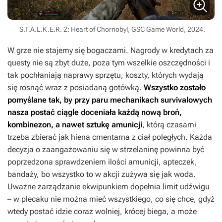
S.T.A.L.K.E.R. 2: Heart of Chornobyl, GSC Game World, 2024.
W grze nie stajemy się bogaczami. Nagrody w kredytach za
questy nie są zbyt duże, poza tym wszelkie oszczędności i
tak pochłaniają naprawy sprzętu, koszty, których wydają
się rosnąć wraz z posiadaną gotówką.
Wszystko zostało
pomyślane tak, by przy paru mechanikach survivalowych
nasza postać ciągle doceniała każdą nową broń,
kombinezon, a nawet sztukę amunicji
, którą czasami
trzeba zbierać jak hiena cmentarna z ciał poległych. Każda
decyzja o zaangażowaniu się w strzelaninę powinna być
poprzedzona sprawdzeniem ilości amunicji, apteczek,
bandaży, bo wszystko to w akcji zużywa się jak woda.
Uważne zarządzanie ekwipunkiem dopełnia limit udźwigu
– w plecaku nie można mieć wszystkiego, co się chce, gdyż
wtedy postać idzie coraz wolniej, krócej biega, a może