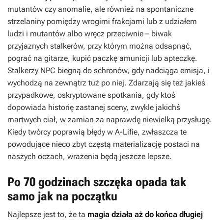
mutantów czy anomalie, ale również na spontaniczne
strzelaniny pomiędzy wrogimi frakcjami lub z udziałem
ludzi i mutantów albo wręcz przeciwnie – biwak
przyjaznych stalkerów, przy którym można odsapnąć,
pograć na gitarze, kupić paczkę amunicji lub apteczkę.
Stalkerzy NPC biegną do schronów, gdy nadciąga emisja, i
wychodzą na zewnątrz tuż po niej. Zdarzają się też jakieś
przypadkowe, oskryptowane spotkania, gdy ktoś
dopowiada historię zastanej sceny, zwykle jakichś
martwych ciał, w zamian za naprawdę niewielką przysługę.
Kiedy twórcy poprawią błędy w A-Lifie, zwłaszcza te
powodujące nieco zbyt częstą materializację postaci na
naszych oczach, wrażenia będą jeszcze lepsze.
Po 70 godzinach szczęka opada tak
samo jak na początku
Najlepsze jest to, że ta
magia działa aż do końca długiej