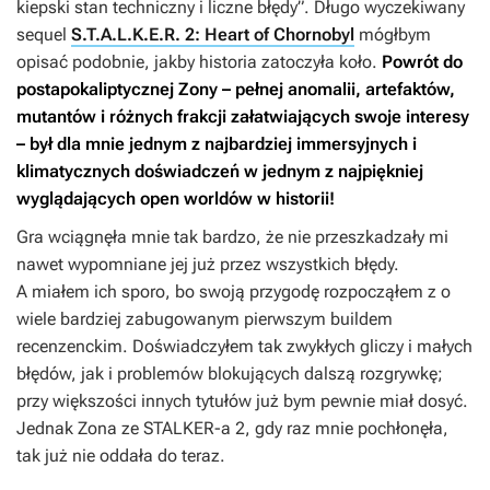
kiepski stan techniczny i liczne błędy”. Długo wyczekiwany
sequel
S.T.A.L.K.E.R. 2: Heart of Chornobyl
mógłbym
opisać podobnie, jakby historia zatoczyła koło.
Powrót do
postapokaliptycznej Zony – pełnej anomalii, artefaktów,
mutantów i różnych frakcji załatwiających swoje interesy
– był dla mnie jednym z najbardziej immersyjnych i
klimatycznych doświadczeń w jednym z najpiękniej
wyglądających open worldów w historii!
Gra wciągnęła mnie tak bardzo, że nie przeszkadzały mi
nawet wypomniane jej już przez wszystkich błędy.
A miałem ich sporo, bo swoją przygodę rozpocząłem z o
wiele bardziej zabugowanym pierwszym buildem
recenzenckim. Doświadczyłem tak zwykłych gliczy i małych
błędów, jak i problemów blokujących dalszą rozgrywkę;
przy większości innych tytułów już bym pewnie miał dosyć.
Jednak Zona ze
STALKER-a 2
, gdy raz mnie pochłonęła,
tak już nie oddała do teraz.