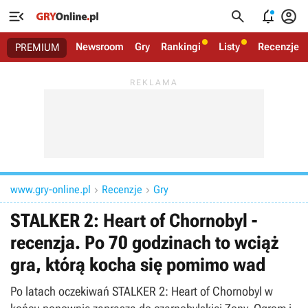




Newsroom
Gry
Rankingi
Listy
Recenzje
PREMIUM
www.gry-online.pl
Recenzje
Gry


STALKER 2: Heart of Chornobyl -
recenzja. Po 70 godzinach to wciąż
gra, którą kocha się pomimo wad
Po latach oczekiwań STALKER 2: Heart of Chornobyl w