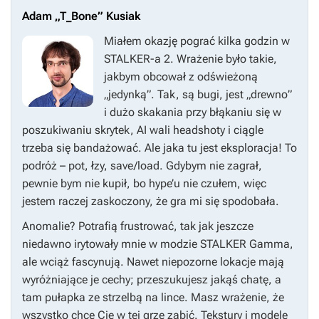
Adam „T_Bone” Kusiak
Miałem okazję pograć kilka godzin w
STALKER-a 2
. Wrażenie było takie,
jakbym obcował z odświeżoną
„jedynką”. Tak, są bugi, jest „drewno”
i dużo skakania przy błąkaniu się w
poszukiwaniu skrytek, AI wali headshoty i ciągle
trzeba się bandażować. Ale jaka tu jest eksploracja! To
podróż – pot, łzy, save/load. Gdybym nie zagrał,
pewnie bym nie kupił, bo hype’u nie czułem, więc
jestem raczej zaskoczony, że gra mi się spodobała.
Anomalie? Potrafią frustrować, tak jak jeszcze
niedawno irytowały mnie w modzie
STALKER Gamma
,
ale wciąż fascynują. Nawet niepozorne lokacje mają
wyróżniające je cechy; przeszukujesz jakąś chatę, a
tam pułapka ze strzelbą na lince. Masz wrażenie, że
wszystko chce Cię w tej grze zabić. Tekstury i modele