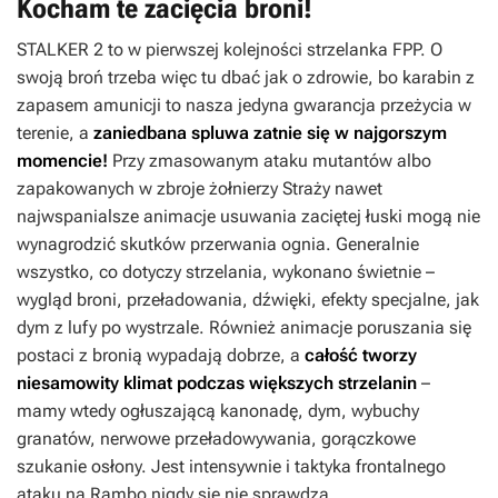
Kocham te zacięcia broni!
STALKER
2
to w pierwszej kolejności strzelanka FPP. O
swoją broń trzeba więc tu dbać jak o zdrowie, bo karabin z
zapasem amunicji to nasza jedyna gwarancja przeżycia w
terenie, a
zaniedbana spluwa zatnie się w najgorszym
momencie!
Przy zmasowanym ataku mutantów albo
zapakowanych w zbroje żołnierzy Straży nawet
najwspanialsze animacje usuwania zaciętej łuski mogą nie
wynagrodzić skutków przerwania ognia. Generalnie
wszystko, co dotyczy strzelania, wykonano świetnie –
wygląd broni, przeładowania, dźwięki, efekty specjalne, jak
dym z lufy po wystrzale. Również animacje poruszania się
postaci z bronią wypadają dobrze, a
całość tworzy
niesamowity klimat podczas większych strzelanin
–
mamy wtedy ogłuszającą kanonadę, dym, wybuchy
granatów, nerwowe przeładowywania, gorączkowe
szukanie osłony. Jest intensywnie i taktyka frontalnego
ataku na Rambo nigdy się nie sprawdza.