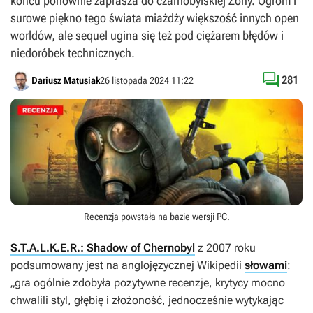
końcu ponownie zaprasza do czarnobylskiej Zony. Ogrom i
surowe piękno tego świata miażdży większość innych open
worldów, ale sequel ugina się też pod ciężarem błędów i
niedoróbek technicznych.

281
Dariusz Matusiak
26 listopada 2024 11:22
Recenzja powstała na bazie wersji
PC
.
S.T.A.L.K.E.R.: Shadow of Chernobyl
z 2007 roku
podsumowany jest na anglojęzycznej Wikipedii
słowami
:
„gra ogólnie zdobyła pozytywne recenzje, krytycy mocno
chwalili styl, głębię i złożoność, jednocześnie wytykając