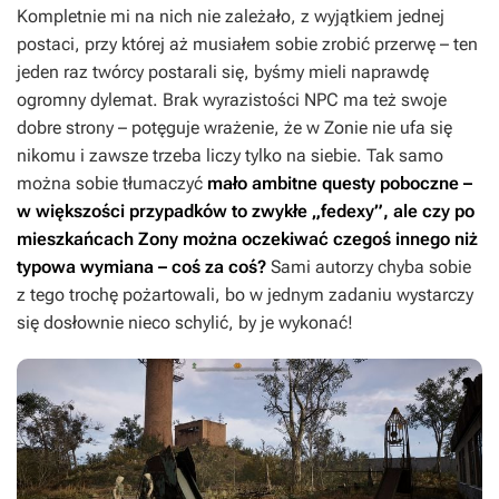
Kompletnie mi na nich nie zależało, z wyjątkiem jednej
postaci, przy której aż musiałem sobie zrobić przerwę – ten
jeden raz twórcy postarali się, byśmy mieli naprawdę
ogromny dylemat. Brak wyrazistości NPC ma też swoje
dobre strony – potęguje wrażenie, że w Zonie nie ufa się
nikomu i zawsze trzeba liczy tylko na siebie. Tak samo
można sobie tłumaczyć
mało ambitne questy poboczne –
w większości przypadków to zwykłe „fedexy”, ale czy po
mieszkańcach Zony można oczekiwać czegoś innego niż
typowa wymiana – coś za coś?
Sami autorzy chyba sobie
z tego trochę pożartowali, bo w jednym zadaniu wystarczy
się dosłownie nieco schylić, by je wykonać!