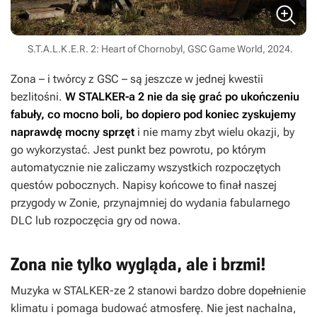
S.T.A.L.K.E.R. 2: Heart of Chornobyl, GSC Game World, 2024.
Zona – i twórcy z GSC – są jeszcze w jednej kwestii
bezlitośni.
W
STALKER-a
2
nie da się grać po ukończeniu
fabuły, co mocno boli, bo dopiero pod koniec zyskujemy
naprawdę mocny sprzęt
i nie mamy zbyt wielu okazji, by
go wykorzystać. Jest punkt bez powrotu, po którym
automatycznie nie zaliczamy wszystkich rozpoczętych
questów pobocznych. Napisy końcowe to finał naszej
przygody w Zonie, przynajmniej do wydania fabularnego
DLC lub rozpoczęcia gry od nowa.
Zona nie tylko wygląda, ale i brzmi!
Muzyka w
STALKER-ze 2
stanowi bardzo dobre dopełnienie
klimatu i pomaga budować atmosferę. Nie jest nachalna,