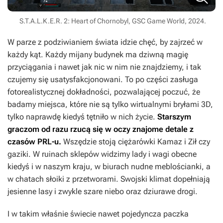
S.T.A.L.K.E.R. 2: Heart of Chornobyl, GSC Game World, 2024.
W parze z podziwianiem świata idzie chęć, by zajrzeć w
każdy kąt. Każdy mijany budynek ma dziwną magię
przyciągania i nawet jak nic w nim nie znajdziemy, i tak
czujemy się usatysfakcjonowani. To po części zasługa
fotorealistycznej dokładności, pozwalającej poczuć, że
badamy miejsca, które nie są tylko wirtualnymi bryłami 3D,
tylko naprawdę kiedyś tętniło w nich życie.
Starszym
graczom od razu rzucą się w oczy znajome detale z
czasów PRL-u.
Wszędzie stoją ciężarówki Kamaz i Ził czy
gaziki. W ruinach sklepów widzimy lady i wagi obecne
kiedyś i w naszym kraju, w biurach nudne meblościanki, a
w chatach słoiki z przetworami. Swojski klimat dopełniają
jesienne lasy i zwykle szare niebo oraz dziurawe drogi.
I w takim właśnie świecie nawet pojedyncza paczka