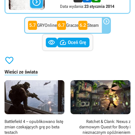

Data wydania:
23 stycznia 2014

5.7
6.7
6.2
GRYOnline
Gracze
Steam


Oceń Grę

Wieści ze świata
Battlefield 4 – opublikowano listę
Ratchet & Clank: Nexus z
zmian czekających grę po beta
darmowym Quest for Booty i
testach
nieznacznym opóźnieniem