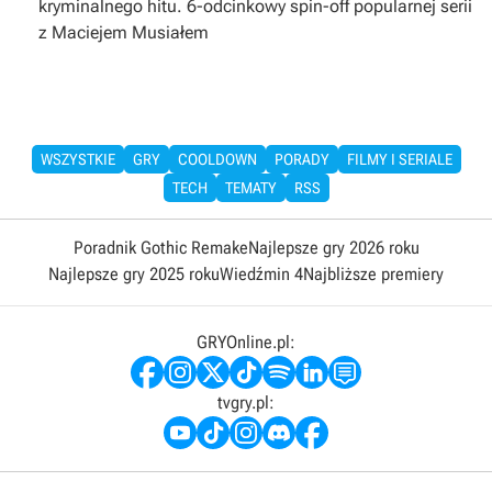
kryminalnego hitu. 6-odcinkowy spin-off popularnej serii
z Maciejem Musiałem
WSZYSTKIE
GRY
COOLDOWN
PORADY
FILMY I SERIALE
TECH
TEMATY
RSS
Poradnik Gothic Remake
Najlepsze gry 2026 roku
Najlepsze gry 2025 roku
Wiedźmin 4
Najbliższe premiery
GRYOnline.pl:
tvgry.pl: