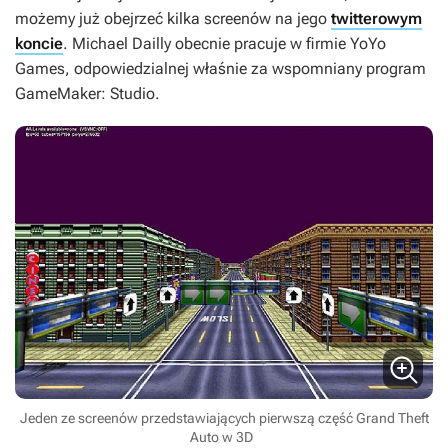
możemy już obejrzeć kilka screenów na jego
twitterowym
koncie
. Michael Dailly obecnie pracuje w firmie YoYo
Games, odpowiedzialnej właśnie za wspomniany program
GameMaker: Studio
.
Jeden ze screenów przedstawiających pierwszą część Grand Theft
Auto w 3D