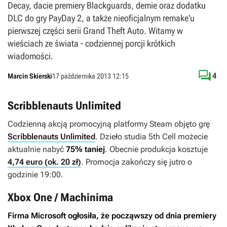
Decay, dacie premiery Blackguards, demie oraz dodatku
DLC do gry PayDay 2, a także nieoficjalnym remake'u
pierwszej części serii Grand Theft Auto. Witamy w
wieściach ze świata - codziennej porcji krótkich
wiadomości.

4
Marcin Skierski
17 października 2013 12:15
Scribblenauts Unlimited
Codzienną akcją promocyjną platformy Steam objęto grę
Scribblenauts Unlimited
. Dzieło studia 5th Cell możecie
aktualnie nabyć
75% taniej
. Obecnie produkcja kosztuje
4,74 euro (ok. 20 zł)
. Promocja zakończy się jutro o
godzinie 19:00.
Xbox One / Machinima
Firma Microsoft ogłosiła, że począwszy od dnia premiery