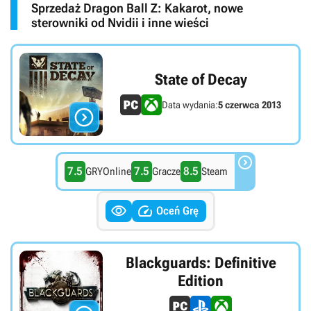
Sprzedaż Dragon Ball Z: Kakarot, nowe
sterowniki od Nvidii i inne wieści
State of Decay
Data wydania:
5 czerwca 2013


7.5
7.5
8.5
GRYOnline
Gracze
Steam


Oceń Grę
Blackguards: Definitive
Edition