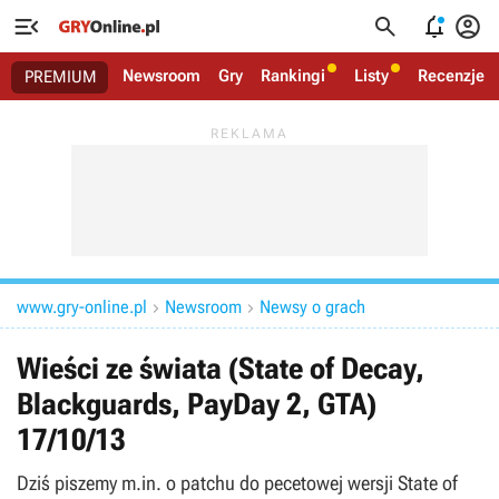




Newsroom
Gry
Rankingi
Listy
Recenzje
PREMIUM
www.gry-online.pl
Newsroom
Newsy o grach


Wieści ze świata (State of Decay,
Blackguards, PayDay 2, GTA)
17/10/13
Dziś piszemy m.in. o patchu do pecetowej wersji State of