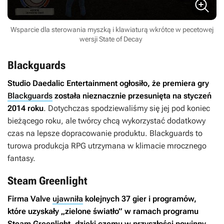
Wsparcie dla sterowania myszką i klawiaturą wkrótce w pecetowej
wersji State of Decay
Blackguards
Studio Daedalic Entertainment ogłosiło, że premiera gry
Blackguards
została nieznacznie przesunięta na styczeń
2014 roku
. Dotychczas spodziewaliśmy się jej pod koniec
bieżącego roku, ale twórcy chcą wykorzystać dodatkowy
czas na lepsze dopracowanie produktu.
Blackguards
to
turowa produkcja RPG utrzymana w klimacie mrocznego
fantasy.
Steam Greenlight
Firma Valve
ujawniła
kolejnych 37 gier i programów,
które uzyskały „zielone światło” w ramach programu
Steam Greenlight, dzięki czemu w przyszłości powinny