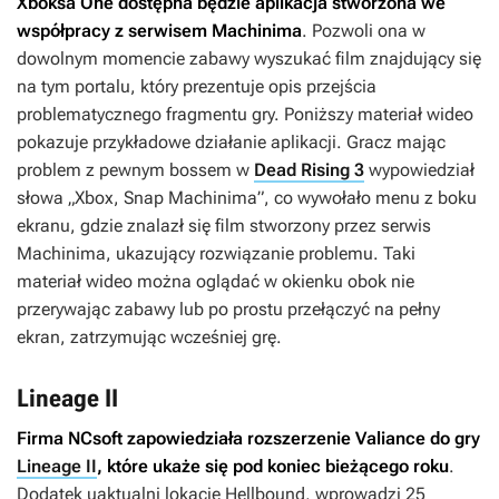
Xboksa One dostępna będzie aplikacja stworzona we
współpracy z serwisem Machinima
. Pozwoli ona w
dowolnym momencie zabawy wyszukać film znajdujący się
na tym portalu, który prezentuje opis przejścia
problematycznego fragmentu gry. Poniższy materiał wideo
pokazuje przykładowe działanie aplikacji. Gracz mając
problem z pewnym bossem w
Dead Rising 3
wypowiedział
słowa „Xbox, Snap Machinima”, co wywołało menu z boku
ekranu, gdzie znalazł się film stworzony przez serwis
Machinima, ukazujący rozwiązanie problemu. Taki
materiał wideo można oglądać w okienku obok nie
przerywając zabawy lub po prostu przełączyć na pełny
ekran, zatrzymując wcześniej grę.
Lineage II
Firma NCsoft zapowiedziała rozszerzenie
Valiance
do gry
Lineage II
, które ukaże się pod koniec bieżącego roku
.
Dodatek uaktualni lokację Hellbound, wprowadzi 25