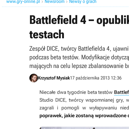
www.gry-online.pl
Newsroom
Newsy o grach


Battlefield 4 – opub
testach
Zespół DICE, twórcy Battlefielda 4, uja
podczas beta testów. Modyfikacje dotyczą
mających na celu lepsze zbalansowanie br
Krzysztof Mysiak
17 października 2013 12:36
Niecałe dwa tygodnie beta testów
Battlef
Studio DICE, twórcy wspomnianej gry, w
zagrali i pomogli w wyłapywaniu ni
poprawek, jakie zostaną wprowadzone d