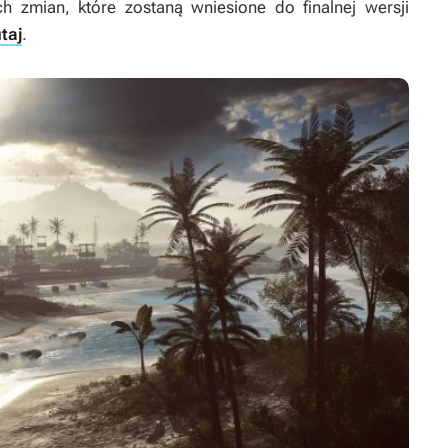
ch zmian, które zostaną wniesione do finalnej wersji
utaj
.