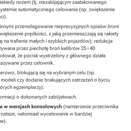
niekiedy nożem (tj. niezabijającym zaatakowanego
w systemie automatycznego celowania (np. zwiększenie
ci).
 innymi przeredagowanie nieprecyzyjnych opisów broni
iększenie prędkości, z jaką przemieszczają się rakiety
 na trafienie małych i szybkich pojazdów); redukcja
żywana przez piechotę broń kalibrów 25 i 40
dował, że pocisk wystrzelony z głównego działa
skazywane przez celownik.
erowo, blokującą się na wybranym celu (np.
modeli czy dodanie brakujących ostrzeżeń o byciu
tórych egzemplarzy).
nformacji o dokonanych zabójstwach.
a w wersjach konsolowych
(namierzenie przeciwnika
prostsze, natomiast wycelowanie w bardziej
ne).