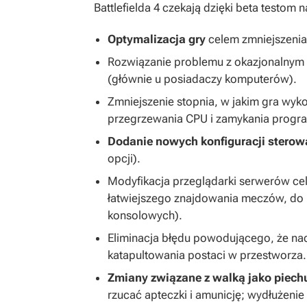
Battlefielda 4
czekają dzięki beta testom 
Optymalizacja gry
celem zmniejszenia
Rozwiązanie problemu z okazjonalnym z
(głównie u posiadaczy komputerów).
Zmniejszenie stopnia, w jakim gra wyk
przegrzewania CPU i zamykania progra
Dodanie nowych konfiguracji sterow
opcji).
Modyfikacja przeglądarki serwerów ce
łatwiejszego znajdowania meczów, do 
konsolowych).
Eliminacja błędu powodującego, że na
katapultowania postaci w przestworza.
Zmiany związane z walką jako piech
rzucać apteczki i amunicję; wydłużenie