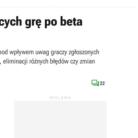
ących grę po beta
ja pod wpływem uwag graczy zgłoszonych
, eliminacji różnych błędów czy zmian

22