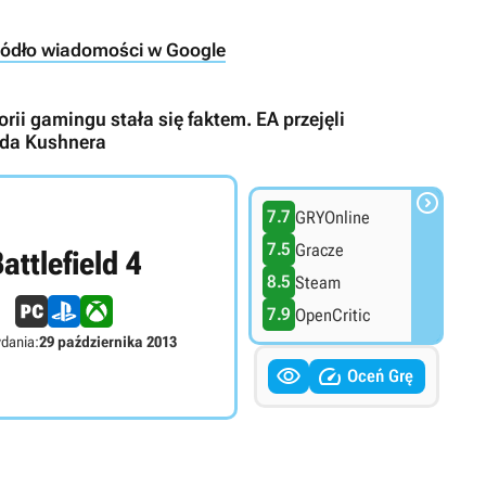
ródło wiadomości w Google
rii gamingu stała się faktem. EA przejęli
reda Kushnera

7.7
GRYOnline
7.5
Gracze
attlefield 4
8.5
Steam
7.9
OpenCritic
dania:
29 października 2013


Oceń Grę