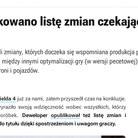
likowano listę zmian czekaj
wnili zmiany, których doczeka się wspomniana produkc
 między innymi optymalizacji gry (w wersji pecetowej)
oni i pojazdów.
ielda 4
już za nami, zatem przyszedł czas na konkluzje.
yraziło swoją wdzięczność wobec wszystkich, którzy
edoróbek.
Deweloper
opublikował
też listę zmian i
o tytułu dzięki spostrzeżeniom i uwagom graczy.