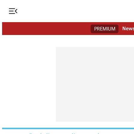

New
PREMIUM