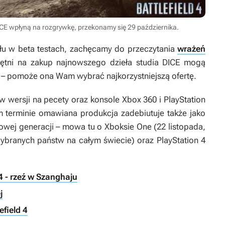
ICE wpłyną na rozgrywkę, przekonamy się 29 października.
iału w beta testach, zachęcamy do przeczytania
wrażeń
hętni na zakup najnowszego dzieła studia DICE mogą
– pomoże ona Wam wybrać najkorzystniejszą ofertę.
w wersji na pecety oraz konsole Xbox 360 i PlayStation
m terminie omawiana produkcja zadebiutuje także jako
nowej generacji – mowa tu o Xboksie One (22 listopada,
wybranych państw na całym świecie) oraz PlayStation 4
 4 - rzeź w Szanghaju
j
efield 4