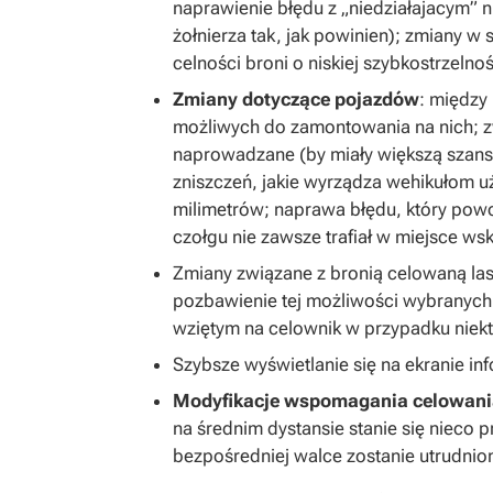
naprawienie błędu z „niedziałajacym” 
żołnierza tak, jak powinien); zmiany 
celności broni o niskiej szybkostrzelnoś
Zmiany dotyczące pojazdów
: między
możliwych do zamontowania na nich; zw
naprowadzane (by miały większą szansę
zniszczeń, jakie wyrządza wehikułom u
milimetrów; naprawa błędu, który powo
czołgu nie zawsze trafiał w miejsce w
Zmiany związane z bronią celowaną las
pozbawienie tej możliwości wybranych 
wziętym na celownik w przypadku niek
Szybsze wyświetlanie się na ekranie i
Modyfikacje wspomagania celowani
na średnim dystansie stanie się nieco 
bezpośredniej walce zostanie utrudnio