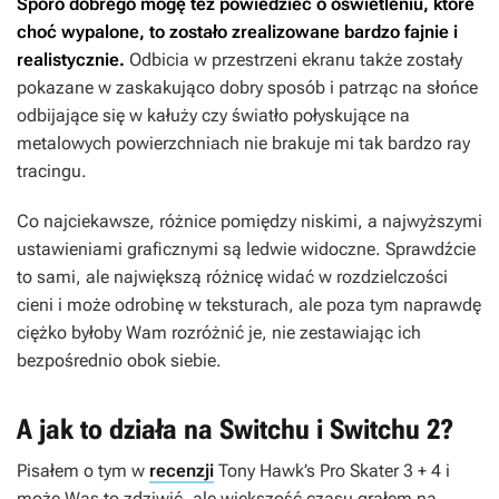
Sporo dobrego mogę też powiedzieć o oświetleniu, które
choć wypalone, to zostało zrealizowane bardzo fajnie i
realistycznie.
Odbicia w przestrzeni ekranu także zostały
pokazane w zaskakująco dobry sposób i patrząc na słońce
odbijające się w kałuży czy światło połyskujące na
metalowych powierzchniach nie brakuje mi tak bardzo ray
tracingu.
Co najciekawsze, różnice pomiędzy niskimi, a najwyższymi
ustawieniami graficznymi są ledwie widoczne. Sprawdźcie
to sami, ale największą różnicę widać w rozdzielczości
cieni i może odrobinę w teksturach, ale poza tym naprawdę
ciężko byłoby Wam rozróżnić je, nie zestawiając ich
bezpośrednio obok siebie.
A jak to działa na Switchu i Switchu 2?
Pisałem o tym w
recenzji
Tony Hawk’s Pro Skater 3 + 4
i
może Was to zdziwić, ale większość czasu grałem na