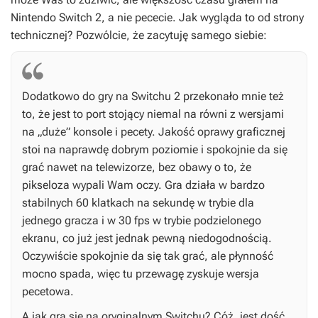
Nintendo Switch 2, a nie pececie. Jak wygląda to od strony
technicznej? Pozwólcie, że zacytuję samego siebie:
Dodatkowo do gry na Switchu 2 przekonało mnie też
to, że jest to port stojący niemal na równi z wersjami
na „duże” konsole i pecety. Jakość oprawy graficznej
stoi na naprawdę dobrym poziomie i spokojnie da się
grać nawet na telewizorze, bez obawy o to, że
pikseloza wypali Wam oczy. Gra działa w bardzo
stabilnych 60 klatkach na sekundę w trybie dla
jednego gracza i w 30 fps w trybie podzielonego
ekranu, co już jest jednak pewną niedogodnością.
Oczywiście spokojnie da się tak grać, ale płynność
mocno spada, więc tu przewagę zyskuje wersja
pecetowa.
A jak gra się na oryginalnym Switchu? Cóż, jest dość