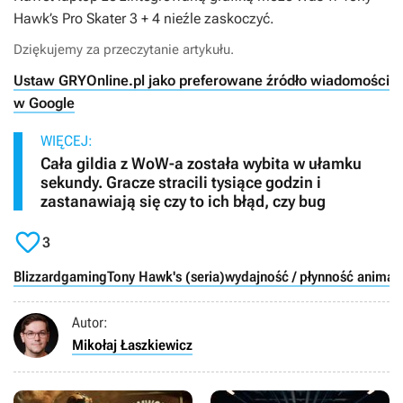
Hawk’s Pro Skater 3 + 4
nieźle zaskoczyć.
Dziękujemy za przeczytanie artykułu.
Ustaw GRYOnline.pl jako preferowane źródło wiadomości
w Google
WIĘCEJ:
Cała gildia z WoW-a została wybita w ułamku
sekundy. Gracze stracili tysiące godzin i
zastanawiają się czy to ich błąd, czy bug

3
Blizzard
gaming
Tony Hawk's (seria)
wydajność / płynność animacj
Autor:
Mikołaj Łaszkiewicz