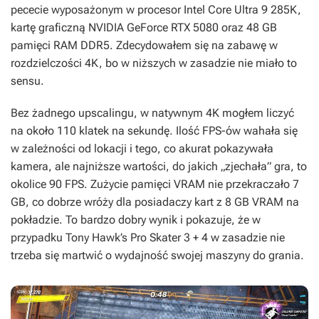
pececie wyposażonym w procesor Intel Core Ultra 9 285K,
kartę graficzną NVIDIA GeForce RTX 5080 oraz 48 GB
pamięci RAM DDR5. Zdecydowałem się na zabawę w
rozdzielczości 4K, bo w niższych w zasadzie nie miało to
sensu.
Bez żadnego upscalingu, w natywnym 4K mogłem liczyć
na około 110 klatek na sekundę. Ilość FPS-ów wahała się
w zależności od lokacji i tego, co akurat pokazywała
kamera, ale najniższe wartości, do jakich „zjechała” gra, to
okolice 90 FPS. Zużycie pamięci VRAM nie przekraczało 7
GB, co dobrze wróży dla posiadaczy kart z 8 GB VRAM na
pokładzie. To bardzo dobry wynik i pokazuje, że w
przypadku
Tony Hawk’s Pro Skater 3 + 4
w zasadzie nie
trzeba się martwić o wydajność swojej maszyny do grania.