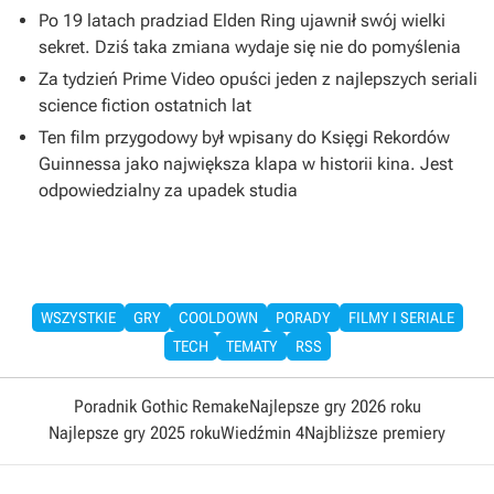
Po 19 latach pradziad Elden Ring ujawnił swój wielki
sekret. Dziś taka zmiana wydaje się nie do pomyślenia
Za tydzień Prime Video opuści jeden z najlepszych seriali
science fiction ostatnich lat
Ten film przygodowy był wpisany do Księgi Rekordów
Guinnessa jako największa klapa w historii kina. Jest
odpowiedzialny za upadek studia
WSZYSTKIE
GRY
COOLDOWN
PORADY
FILMY I SERIALE
TECH
TEMATY
RSS
Poradnik Gothic Remake
Najlepsze gry 2026 roku
Najlepsze gry 2025 roku
Wiedźmin 4
Najbliższe premiery