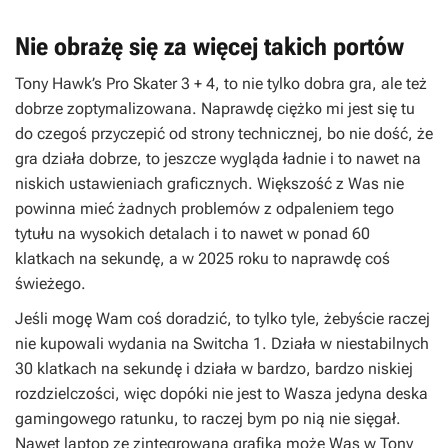
Nie obrażę się za więcej takich portów
Tony Hawk’s Pro Skater 3 + 4
, to nie tylko dobra gra, ale też
dobrze zoptymalizowana. Naprawdę ciężko mi jest się tu
do czegoś przyczepić od strony technicznej, bo nie dość, że
gra działa dobrze, to jeszcze wygląda ładnie i to nawet na
niskich ustawieniach graficznych. Większość z Was nie
powinna mieć żadnych problemów z odpaleniem tego
tytułu na wysokich detalach i to nawet w ponad 60
klatkach na sekundę, a w 2025 roku to naprawdę coś
świeżego.
Jeśli mogę Wam coś doradzić, to tylko tyle, żebyście raczej
nie kupowali wydania na Switcha 1. Działa w niestabilnych
30 klatkach na sekundę i działa w bardzo, bardzo niskiej
rozdzielczości, więc dopóki nie jest to Wasza jedyna deska
gamingowego ratunku, to raczej bym po nią nie sięgał.
Nawet laptop ze zintegrowaną grafiką może Was w
Tony