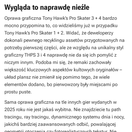
Wygląda to naprawdę nieźle
Oprawa graficzna
Tony Hawk’s Pro Skater 3 + 4
bardzo
mocno przypomina to, co widzieliśmy już w przypadku
Tony Hawk’s Pro Skater 1 + 2
. Widać, że deweloperzy
dokonali pewnego recyklingu assetów przygotowanych na
potrzeby pierwszej części, ale ze względu na unikalny styl
graficzny
THPS 3
i
4
naprawdę nie da się ich pomylić z
niczym innym. Podoba mi się, że remaki zachowały
większość kluczowych aspektów kultowych oryginałów –
układ plansz nie zmienił się pomimo tego, że wiele
elementów dodano, bo pierwowzory były miejscami po
prostu puste.
Sama oprawa graficzna na tle innych gier wydanych w
2025 roku nie jest jakaś wybitna. Nie znajdziecie tu path
tracingu, ray tracingu, dynamicznego systemu dnia i nocy,
jakichś bardziej zaawansowanych odbić, powalającej
geometrii otoczenia czy fotorealistycznych tekstur. Nie