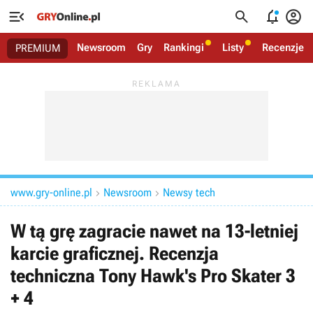




Newsroom
Gry
Rankingi
Listy
Recenzje
PREMIUM
www.gry-online.pl
Newsroom
Newsy tech


W tą grę zagracie nawet na 13-letniej
karcie graficznej. Recenzja
techniczna Tony Hawk's Pro Skater 3
+ 4