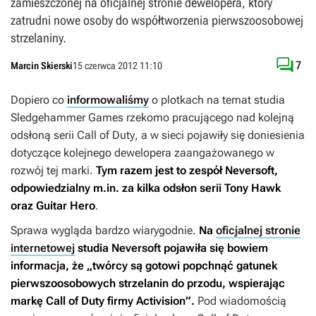
zamieszczonej na oficjalnej stronie dewelopera, który
zatrudni nowe osoby do współtworzenia pierwszoosobowej
strzelaniny.

7
Marcin Skierski
15 czerwca 2012 11:10
Dopiero co
informowaliśmy
o plotkach na temat studia
Sledgehammer Games rzekomo pracującego nad kolejną
odsłoną serii
Call of Duty
, a w sieci pojawiły się doniesienia
dotyczące kolejnego dewelopera zaangażowanego w
rozwój tej marki.
Tym razem jest to zespół Neversoft,
odpowiedzialny m.in. za kilka odsłon serii
Tony Hawk
oraz
Guitar Hero
.
Sprawa wygląda bardzo wiarygodnie.
Na
oficjalnej stronie
internetowej
studia Neversoft pojawiła się bowiem
informacja, że „twórcy są gotowi popchnąć gatunek
pierwszoosobowych strzelanin do przodu, wspierając
markę
Call of Duty
firmy Activision”.
Pod wiadomością