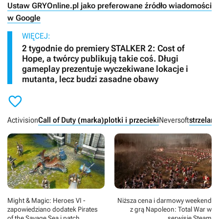
Ustaw GRYOnline.pl jako preferowane źródło wiadomości
w Google
WIĘCEJ:
2 tygodnie do premiery STALKER 2: Cost of
Hope, a twórcy publikują takie coś. Długi
gameplay prezentuje wyczekiwane lokacje i
mutanta, lecz budzi zasadne obawy

Activision
Call of Duty (marka)
plotki i przecieki
Neversoft
strzelan
Might & Magic: Heroes VI -
Niższa cena i darmowy weekend
zapowiedziano dodatek Pirates
z grą Napoleon: Total War w
of the Savage Sea i patch
serwisie Steam