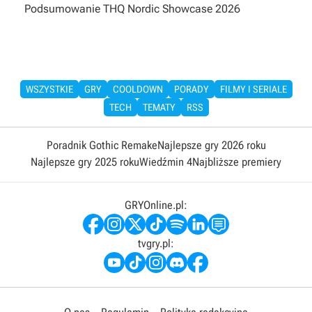
Podsumowanie THQ Nordic Showcase 2026
WSZYSTKIE
GRY
COOLDOWN
PORADY
FILMY I SERIALE
TECH
TEMATY
RSS
Poradnik Gothic Remake
Najlepsze gry 2026 roku
Najlepsze gry 2025 roku
Wiedźmin 4
Najbliższe premiery
GRYOnline.pl:
tvgry.pl: