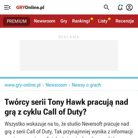




Newsroom
Gry
Rankingi
Listy
Recenzje
PREMIUM
www.gry-online.pl
Newsroom
Newsy o grach


Twórcy serii Tony Hawk pracują nad
grą z cyklu Call of Duty?
Wszystko wskazuje na to, że studio Neversoft pracuje nad
grą z serii Call of Duty. Tak przynajmniej wynika z informacji