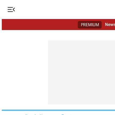

New
PREMIUM