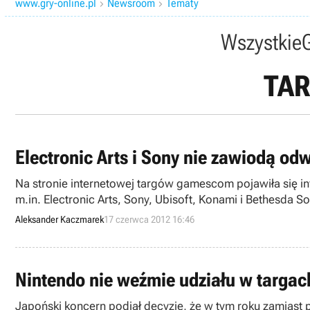
www.gry-online.pl
Newsroom
Tematy


Wszystkie
TAR
Electronic Arts i Sony nie zawiodą o
Na stronie internetowej targów gamescom pojawiła się in
m.in. Electronic Arts, Sony, Ubisoft, Konami i Bethesda S
Aleksander Kaczmarek
17 czerwca 2012 16:46
Nintendo nie weźmie udziału w targ
Japoński koncern podjął decyzję, że w tym roku zamiast