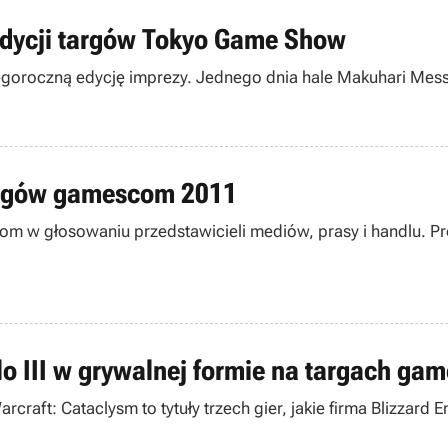
edycji targów Tokyo Game Show
oroczną edycję imprezy. Jednego dnia hale Makuhari Messe
 targów gamescom 2011
com w głosowaniu przedstawicieli mediów, prasy i handlu. P
ablo III w grywalnej formie na targach g
Warcraft: Cataclysm to tytuły trzech gier, jakie firma Blizzar