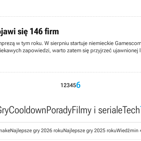
awi się 146 firm
imprezą w tym roku. W sierpniu startuje niemieckie Gamescom
kawych zapowiedzi, warto zatem się przyjrzeć ujawnionej li
6
1
2
3
4
5
Gry
Cooldown
Porady
Filmy i seriale
Tech
emake
Najlepsze gry 2026 roku
Najlepsze gry 2025 roku
Wiedźmin 