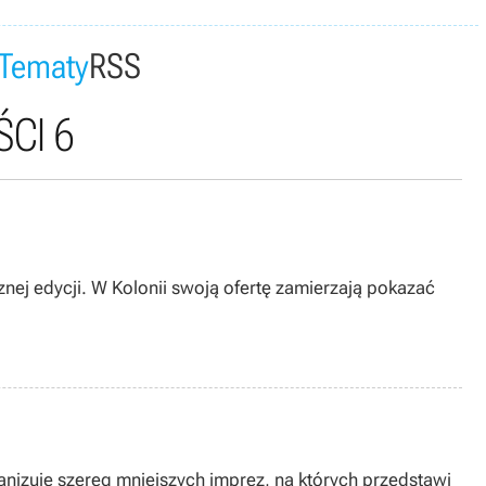
Tematy
RSS
CI 6
nej edycji. W Kolonii swoją ofertę zamierzają pokazać
nizuje szereg mniejszych imprez, na których przedstawi