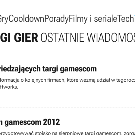
Gry
Cooldown
Porady
Filmy i seriale
Tech
GI GIER
OSTATNIE WIADOMOŚ
dwiedzających targi gamescom
formacja o kolejnych firmach, które wezmą udział w tegorocz
oftworks.
ach gamescom 2012
 przygotowywać stoisko na sierpniowe targi gamescom, zorga