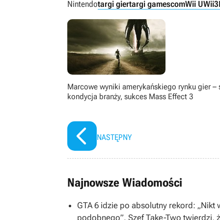
Nintendo
targi gier
targi gamescom
Wii U
Wii
3
Marcowe wyniki amerykańskiego rynku gier – 
kondycja branży, sukces Mass Effect 3
NASTĘPNY
Najnowsze Wiadomości
GTA 6 idzie po absolutny rekord: „Nikt
podobnego”. Szef Take-Two twierdzi, ż