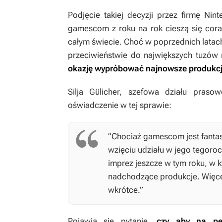
Podjęcie takiej decyzji przez firmę Ni
gamescom z roku na rok cieszą się cora
całym świecie. Choć w poprzednich latach
przeciwieństwie do największych tuzów r
okazję wypróbować najnowsze produkcje
Silja Gülicher, szefowa działu prasow
oświadczenie w tej sprawie:
”Chociaż gamescom jest fantas
wzięciu udziału w jego tegoro
imprez jeszcze w tym roku, w 
nadchodzące produkcje. Więce
wkrótce.”
Pojawia się pytanie,
czy aby na pe