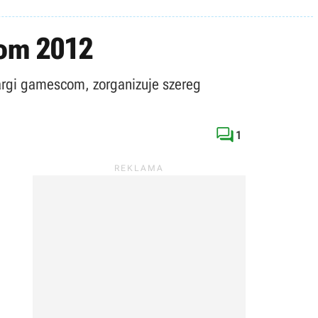
com 2012
argi gamescom, zorganizuje szereg

1