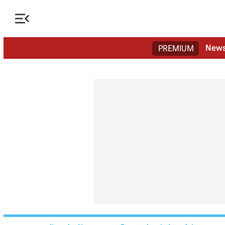

New
PREMIUM