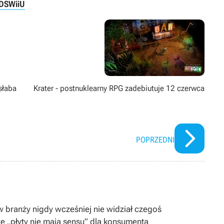
DS
WiiU
słaba
Krater - postnuklearny RPG zadebiutuje 12 czerwca
POPRZEDNI
 w branży nigdy wcześniej nie widział czegoś
e „płyty nie mają sensu” dla konsumenta