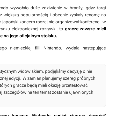
ntendo wywołało duże zdziwienie w branży, gdyż targi
z większą popularnością i obecnie zyskały renomę na
 japoński koncern raczej nie organizował konferencji w
ynku elektronicznej rozrywki, to
gracze zawsze mieli
 na jego oficjalnym stoisku.
ego niemieckiej filii Nintendo, wydała następujące
tycznym widowiskiem, podjęliśmy decyzję o nie
cznej edycji. W zamian planujemy szereg próbnych
których gracze będą mieli okazję przetestować
j szczegółów na ten temat zostanie ujawnionych
wno koncern Nintendo podjął słuszną decyzję?