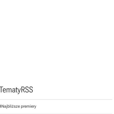
Tematy
RSS
4
Najbliższe premiery