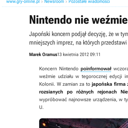
www.gry-online.pl
Newsroom
Pozostałe wiadomości


Nintendo nie weźmie
Japoński koncern podjął decyzję, że w ty
mniejszych imprez, na których przedstawi
Marek Oramus
13 kwietnia 2012 09:11
Koncern Nintendo
poinformował
wczoraj
weźmie udziału w tegorocznej edycji 
Kolonii. W zamian za to
japońska firma
rozsianych po różnych rejonach Nie
wypróbować najnowsze urządzenia, w ty
U.