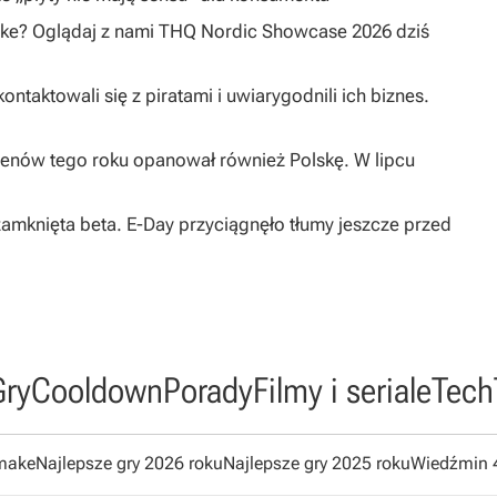
ake? Oglądaj z nami THQ Nordic Showcase 2026 dziś
taktowali się z piratami i uwiarygodnili ich biznes.
enów tego roku opanował również Polskę. W lipcu
 zamknięta beta. E-Day przyciągnęło tłumy jeszcze przed
Gry
Cooldown
Porady
Filmy i seriale
Tech
emake
Najlepsze gry 2026 roku
Najlepsze gry 2025 roku
Wiedźmin 