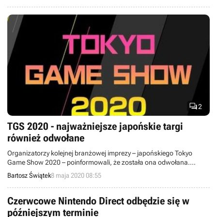

2
TGS 2020 - najważniejsze japońskie targi
również odwołane
Organizatorzy kolejnej branżowej imprezy – japońskiego Tokyo
Game Show 2020 – poinformowali, że została ona odwołana.
Zamiast tego odbędzie się wydarzenie sieciowe. TGS był planowany
Bartosz Świątek
8 maja 2020 08:55
na koniec września.
Czerwcowe Nintendo Direct odbędzie się w
późniejszym terminie