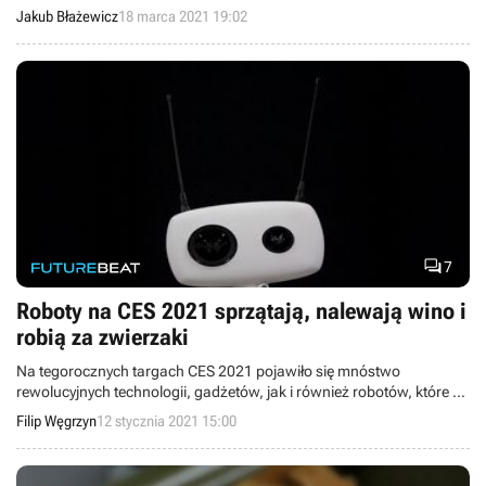
skromniejsze „rzeczywiste” wydarzenie.
Jakub Błażewicz
18 marca 2021 19:02

7
Roboty na CES 2021 sprzątają, nalewają wino i
robią za zwierzaki
Na tegorocznych targach CES 2021 pojawiło się mnóstwo
rewolucyjnych technologii, gadżetów, jak i również robotów, które z
pewnością mogą zwiększyć wygodę życia. Oto kilka maszyn
Filip Węgrzyn
12 stycznia 2021 15:00
przyszłości, które usprawnią codzienne obowiązki.