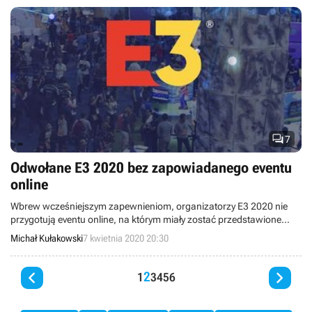

7
Odwołane E3 2020 bez zapowiadanego eventu
online
Wbrew wcześniejszym zapewnieniom, organizatorzy E3 2020 nie
przygotują eventu online, na którym miały zostać przedstawione
najważniejsze zapowiedzi znajdujące się w harmonogramie
Michał Kułakowski
7 kwietnia 2020 20:30
odwołanych targów.


2
1
3
4
5
6