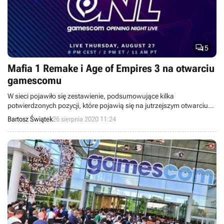

5
Mafia 1 Remake i Age of Empires 3 na otwarciu
gamescomu
W sieci pojawiło się zestawienie, podsumowujące kilka
potwierdzonych pozycji, które pojawią się na jutrzejszym otwarciu
gamescomu. Zobaczymy m.in. Ratchet & Clank na PS5, Medal of
Bartosz Świątek
26 sierpnia 2020 11:24
Honor: Above & Beyond, najnowsze Call of Duty i kilka dodatków do
znanych tytułów.