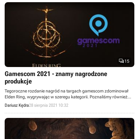

15
Gamescom 2021 - znamy nagrodzone
produkcje
Tegoroczne rozdanie nagród na targach gamescom zdominował
Elden Ring, wygrywając w szeregu kategorii. Poznaliśmy również
laureatów pozostałych wyróżnień.
Dariusz Kędra
28 sierpnia 2021 10:32