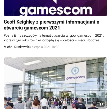
Geoff Keighley z pierwszymi informacjami o
otwarciu gamescom 2021
Poznaliśmy szczegóły na temat otwarcia targów gamescom 2021,
które w tym roku również odbędą się w całości w sieci. Podczas
specjalnego dwugodzinnego streamu Opening Night Live gracze
Michał Kułakowski
4 sierpnia 2021 18:30
będą mieli okazję zobaczyć zapowiedzi nowych gier oraz kolejne
materiały z najbardziej oczekiwanych produkcji.

1