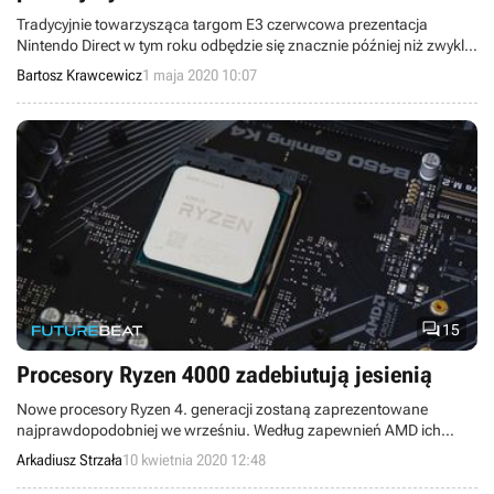
Tradycyjnie towarzysząca targom E3 czerwcowa prezentacja
Nintendo Direct w tym roku odbędzie się znacznie później niż zwykle.
Opóźnienie spowodowane jest komplikacjami wynikającymi z
Bartosz Krawcewicz
1 maja 2020 10:07
pandemii koronawirusa.

15
Procesory Ryzen 4000 zadebiutują jesienią
Nowe procesory Ryzen 4. generacji zostaną zaprezentowane
najprawdopodobniej we wrześniu. Według zapewnień AMD ich
premiera pokryje się czasowo z przesuniętą datą targów Computex.
Arkadiusz Strzała
10 kwietnia 2020 12:48