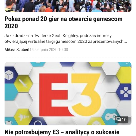

5
Pokaz ponad 20 gier na otwarcie gamescom
2020
Jak zdradził na Twitterze Geoff Keighley, podczas imprezy
otwierającej wirtualne targi gamescom 2020 zaprezentowanych
zostanie ponad 20 gier. Wydarzenie wystartuje 27 sierpnia o
Miłosz Szubert
14 sierpnia 2020 10:00
godzinie 20:00 czasu polskiego.

10
Nie potrzebujemy E3 – analitycy o sukcesie