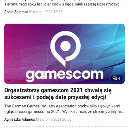
sierpniu tego roku fani gier znowu będą mieli szansę uczestniczyć w
wydarzeniu na żywo oraz online.
Sonia Selerska
10 marca 2022 15:25

4
Organizatorzy gamescom 2021 chwalą się
sukcesami i podają datę przyszłej edycji
The German Games Industry Association pochwaliło się wynikami
oglądalności gamescomu 2021. Wynika z nich, że streamy z imprezy
obejrzano łącznie 13 milionów razy. Jednocześnie podano datę
Agnieszka Adamus
30 sierpnia 2021 20:06
przyszłorocznych targów.