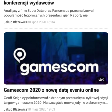
konferencji wydawców
Analitycy z firm SuperData oraz Fancensus przeanalizowali
popularność tegorocznych prezentacji gier. Raporty nie
pozostawiają wątpliwości: wielkie targi w stylu E3 są zbędne -
Jakub Błażewicz
30 lipca 2020 16:34
przynajmniej dla dużych wydawców.

9
Gamescom 2020 z nową datą eventu online
Geoff Keighley poinformował o drobnym przesunięciu cyfrowej edycji
targów gamescom 2020. Na szczęście mowa jedynie o skromnym
opóźnieniu.
Jakub Błażewicz
18 maja 2020 19:03