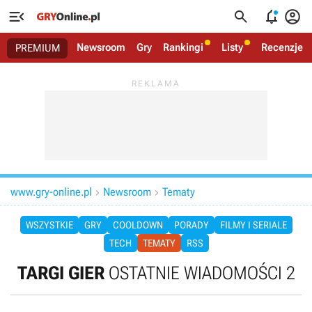




Newsroom
Gry
Rankingi
Listy
Recenzje
PREMIUM
www.gry-online.pl
Newsroom
Tematy


WSZYSTKIE
GRY
COOLDOWN
PORADY
FILMY I SERIALE
TECH
TEMATY
RSS
TARGI GIER
OSTATNIE WIADOMOŚCI 2