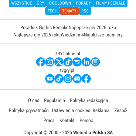
WSZYSTKIE
GRY
COOLDOWN
PORADY
FILMY I SERIALE
TECH
TEMATY
RSS
Poradnik Gothic Remake
Najlepsze gry 2026 roku
Najlepsze gry 2025 roku
Wiedźmin 4
Najbliższe premiery
GRYOnline.pl:
tvgry.pl:
O nas
Regulamin
Polityka redakcyjna
Polityka prywatności
Ustawienia cookies
Reklama
Zespół
Praca
Kontakt
Pomoc
Copyright © 2000 -
2026
Webedia Polska SA