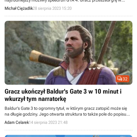
najtrudniejszy możliwy speedrun GTA 4. Gracz przeszedł grę w
niecałe 6 godzin, nie otrzymując żadnych obrażeń.
Michał Ciężadlik
28 sierpnia 2023 15:20

32
Gracz ukończył Baldur's Gate 3 w 10 minut i
wkurzył tym narratorkę
Baldur’s Gate 3 to ogromny tytuł, w którym gracz zatopić może się
na długie godziny. Jego otwarta struktura to także pole do popisu
dla speedrunerów, którzy już zaczęli wymyślać sposoby na jak
Adam Celarek
14 sierpnia 2023 21:48
najszybsze ukończenie gry Larian Studios. Uwaga na spoilery!