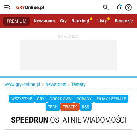




Newsroom
Gry
Rankingi
Listy
Recenzje
PREMIUM
www.gry-online.pl
Newsroom
Tematy


WSZYSTKIE
GRY
COOLDOWN
PORADY
FILMY I SERIALE
TECH
TEMATY
RSS
SPEEDRUN
OSTATNIE WIADOMOŚCI