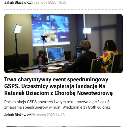
sekundy.
Jakub Błażewicz
5 czerwca 2025 14:55
Trwa charytatywny event speedruningowy
GSPS. Uczestnicy wspierają fundację Na
Ratunek Dzieciom z Chorobą Nowotworową
Polska akcja GSPS powraca i w tym roku, pozwalając śledzić
zmagania speedrunerów w m.in. Wiedźminie 3 i Gothicu oraz
wspomóc fundację Na Ratunek Dzieciom z Chorobą Nowotworową.
Jakub Błażewicz
28 marca 2025 14:28