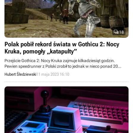

18
Polak pobił rekord świata w Gothicu 2: Nocy
Kruka, pomogły „katapulty”
Przejście Gothica 2: Nocy Kruka zajmuje kilkadziesiąt godzin.
Pewien speedrunner z Polski zrobił to jednak w nieco ponad 20
minut. Tym samym ustanowił rekord świata.
Hubert Śledziewski
11 maja 2023 16:10