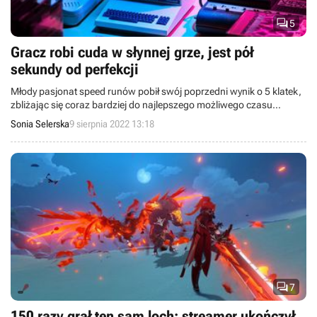

5
Gracz robi cuda w słynnej grze, jest pół
sekundy od perfekcji
Młody pasjonat speed runów pobił swój poprzedni wynik o 5 klatek,
zbliżając się coraz bardziej do najlepszego możliwego czasu
ukończenia gry. To wyzwanie, którego nie udało się pokonać przez
Sonia Selerska
9 sierpnia 2022 13:18
prawie 40 lat.

7
150 razy grał ten sam loch; streamer ukończył