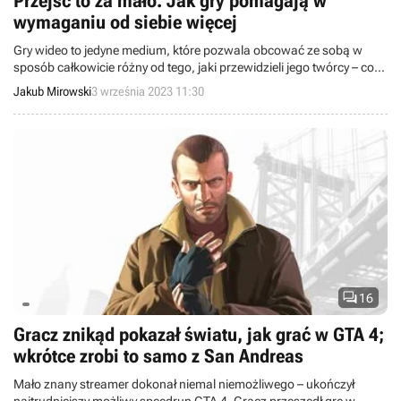
Przejść to za mało. Jak gry pomagają w
wymaganiu od siebie więcej
Gry wideo to jedyne medium, które pozwala obcować ze sobą w
sposób całkowicie różny od tego, jaki przewidzieli jego twórcy – co
prowadzi do polowania na glitche, absurdalnych speedrunów, a
Jakub Mirowski
3 września 2023 11:30
czasem do wyzwań otwarcie romansujących z masochizmem.

16
Gracz znikąd pokazał światu, jak grać w GTA 4;
wkrótce zrobi to samo z San Andreas
Mało znany streamer dokonał niemal niemożliwego – ukończył