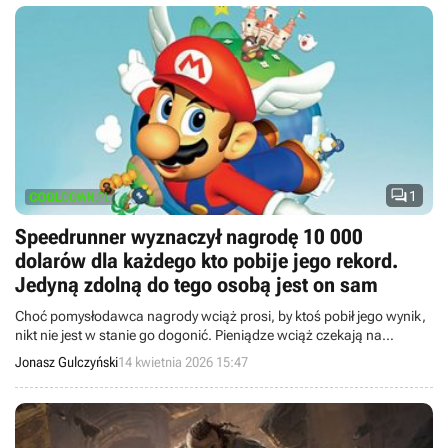

1
Speedrunner wyznaczył nagrodę 10 000
dolarów dla każdego kto pobije jego rekord.
Jedyną zdolną do tego osobą jest on sam
Choć pomysłodawca nagrody wciąż prosi, by ktoś pobił jego wynik,
nikt nie jest w stanie go dogonić. Pieniądze wciąż czekają na
śmiałka, lecz tych po prostu nie ma.
Jonasz Gulczyński
14 kwietnia 2026 15:47