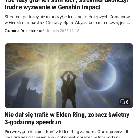
trudne wyzwanie w Genshin Impact
Streamer perfekcyjnie ukończył jeden z najtrudniejszych Domainów
w Genshin Impact aż 150 razy. Spiral Abyss, bo o nim mowa, jest
próbą czasową tak trudną, że aż znienawidzoną przez graczy.
Zuzanna Domeradzka
8 sierpnia 2022 12:18

6
Nie dał się trafić w Elden Ring, zobacz świetny
3-godzinny speedrun
Pierwszy „no hit speedrun” z Elden Ring za nami. Gracz przeszedł
całą grę bez odniesienia jakichkolwiek obrażeń w trzy godziny.