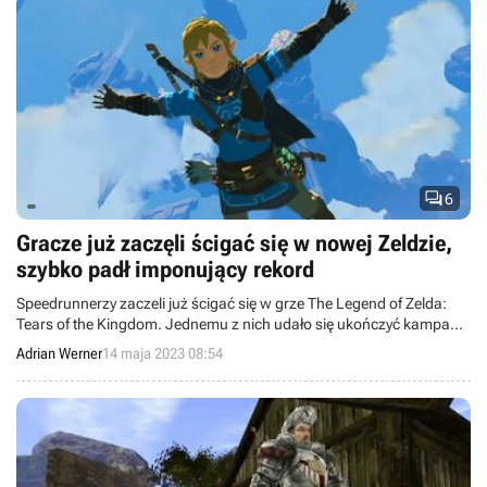

6
Gracze już zaczęli ścigać się w nowej Zeldzie,
szybko padł imponujący rekord
Speedrunnerzy zaczeli już ścigać się w grze The Legend of Zelda:
Tears of the Kingdom. Jednemu z nich udało się ukończyć kampanię
w mniej niż dwie godziny.
Adrian Werner
14 maja 2023 08:54