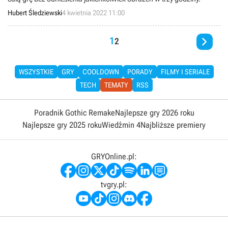
Hubert Śledziewski
4 kwietnia 2022 11:00

1
2
WSZYSTKIE
GRY
COOLDOWN
PORADY
FILMY I SERIALE
TECH
TEMATY
RSS
Poradnik Gothic Remake
Najlepsze gry 2026 roku
Najlepsze gry 2025 roku
Wiedźmin 4
Najbliższe premiery
GRYOnline.pl:
tvgry.pl: