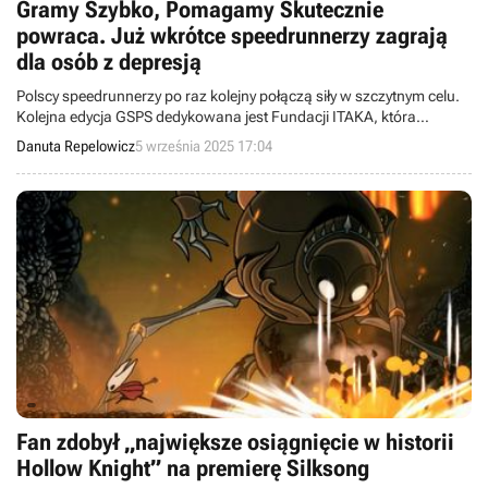
Gramy Szybko, Pomagamy Skutecznie
powraca. Już wkrótce speedrunnerzy zagrają
dla osób z depresją
Polscy speedrunnerzy po raz kolejny połączą siły w szczytnym celu.
Kolejna edycja GSPS dedykowana jest Fundacji ITAKA, która
aktywnie wspiera osoby dotknięte depresją, a także pomaga w
Danuta Repelowicz
5 września 2025 17:04
poszukiwaniach zaginionych.
Fan zdobył „największe osiągnięcie w historii
Hollow Knight” na premierę Silksong