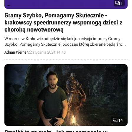

1
Gramy Szybko, Pomagamy Skutecznie -
krakowscy speedrunnerzy wspomogą dzieci z
chorobą nowotworową
W marcu w Krakowie odbędzie się kolejna edycja imprezy Gramy
Szybko, Pomagamy Skutecznie, podczas której zbierane będą środki
na pomoc dzieciom dotkniętym chorobą nowotworową.
Adrian Werner
22 stycznia 2024 14:48

14