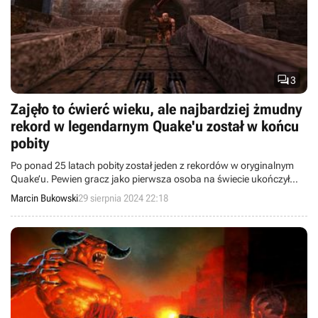

3
Zajęło to ćwierć wieku, ale najbardziej żmudny
rekord w legendarnym Quake'u został w końcu
pobity
Po ponad 25 latach pobity został jeden z rekordów w oryginalnym
Quake’u. Pewien gracz jako pierwsza osoba na świecie ukończył
poziom „The Installation” w czasie poniżej 7 sekund.
Marcin Bukowski
29 sierpnia 2024 22:18