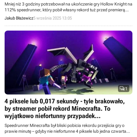
Mniej niż 3 godziny potrzebował na ukończenie gry Hollow Knight na
112% speedrunner, który pobił własny rekord tuż przed premierą
Silksong.
Jakub Błażewicz
5 września 2025 13:05

1
4 piksele lub 0,017 sekundy - tyle brakowało,
by streamer pobił rekord Minecrafta. To
wyjątkowo niefortunny przypadek
zmarnowanego przejścia gry
Speedrunner Minecrafta był bliski pobicia rekordu przejścia gry o
prawie minutę – gdyby nie niefortunne 4 piksele lub jedna czwarta